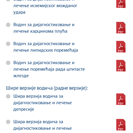
лечење исхемијског можданог
удара
Водич за дијагностиковање и
лечење карцинома плућа
Водич за дијагностиковање и
лечење липидских поремећаја
Водич за дијагностиковање и
лечење поремећаја рада штитасте
жлезде
Шире верзије водича (радне верзије):
Шира верзија водича за
дијагностиковање и лечење
депресије
Шира верзија водича за
дијагностиковање и лечење