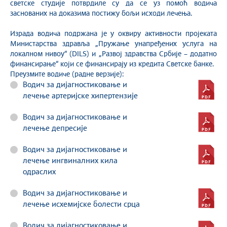
светске студије потврдиле су да се уз помоћ водича
заснованих на доказима постижу бољи исходи лечења.
Израда водича подржана је у оквиру активности пројеката
Министарства здравља „Пружање унапређених услуга на
локалном нивоу“ (DILS) и „Развој здравства Србије – додатно
финансирање“ који се финансирају из кредита Светске банке.
Преузмите водиче (радне верзије):
Водич за дијагностиковање и
лечење артеријске хипертензије
Водич за дијагностиковање и
лечење депресије
Водич за дијагностиковање и
лечење ингвиналних кила
одраслих
Водич за дијагностиковање и
лечење исхемијске болести срца
Водич за дијагностиковање и