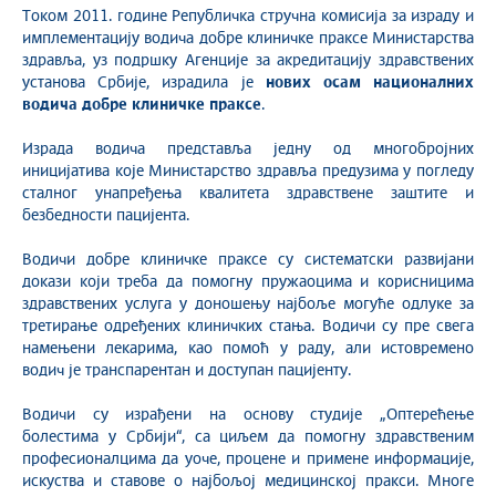
Током 2011. године Републичкa стручнa комисијa за израду и
имплементацију водича добре клиничке праксе Министарства
здравља, уз подршку Агенције за акредитацију здравствених
установа Србије, израдила је
нових осам националних
водича добре клиничке праксе
.
Израда водича представља једну од многобројних
иницијатива које Министарство здравља предузима у погледу
сталног унапређења квалитета здравствене заштите и
безбедности пацијента.
Водичи добре клиничке праксе су систематски развијани
докази који треба да помогну пружаоцима и корисницима
здравствених услуга у доношењу најбоље могуће одлуке за
третирање одређених клиничких стања. Водичи су пре свега
намењени лекарима, као помоћ у раду, али истовремено
водич је транспарентан и доступан пацијенту.
Водичи су израђени на основу студије „Оптерећење
болестима у Србији“, са циљем да помогну здравственим
професионалцима да уоче, процене и примене информације,
искуства и ставове о најбољој медицинској пракси. Многе