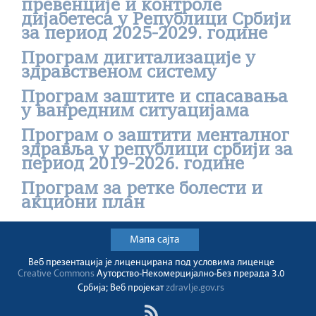
превенције и контроле
дијабетеса у Републици Србији
за период 2025-2029. године
Програм дигитализације у
здравственом систему
Програм заштите и спасавања
у ванредним ситуацијама
Програм о заштити менталног
здравља у републици србији за
период 2019-2026. године
Програм за ретке болести и
акциони план
Мапа сајта
Веб презентација jе лиценциранa под условима лиценце
Creative Commons
Ауторство-Некомерцијално-Без прерада 3.0
Србија; Веб пројекат
zdravlje.gov.rs