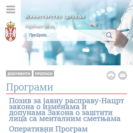
М
ИНИСТАРСТВО ЗДРАВЉА
Република Србија
ДОКУМЕНТИ
ПРОПИСИ
Програми
Позив за јавну расправу-Нацрт
закона о изменама и
допунама Закона о заштити
лица са менталним сметњама
Оперативни Програм