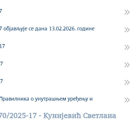
7
 oбјављује се дана 13.02.2026. године
17
17
17
 Правилника о унутрашњем уређењу и
70/2025-17 - Кунијевић Светлана