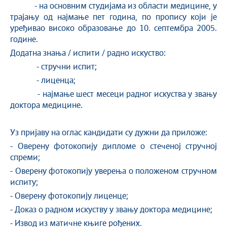
- на основним студијама из области медицине, у
трајању од најмање пет година, по пропису који је
уређивао високо образовање до 10. септембра 2005.
године.
Додатна знања / испити / радно искуство:
- стручни испит;
- лиценца;
- најмање шест месеци радног искуства у звању
доктора медицине.
Уз пријаву на оглас кандидати су дужни да приложе:
- Оверену фотокопију дипломе о стеченој стручној
спреми;
- Оверену фотокопију уверења о положеном стручном
испиту;
- Оверену фотокопију лиценце;
- Доказ о радном искуству у звању доктора медицине;
- Извод из матичне књиге рођених.