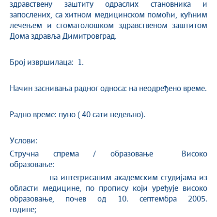
здравствену заштиту одраслих становника и
запослених, са хитном медицинском помоћи, кућним
лечењем и стоматолошком здравственом заштитом
Дома здравља Димитровград.
Број извршилаца: 1.
Начин заснивања радног односа: на неодређено време.
Радно време: пуно ( 40 сати недељно).
Услови:
Стручна спрема / образовање Високо
образовање:
- на интегрисаним академским студијама из
области медицине, по пропису који уређује високо
образовање, почев од 10. септембра 2005.
године;