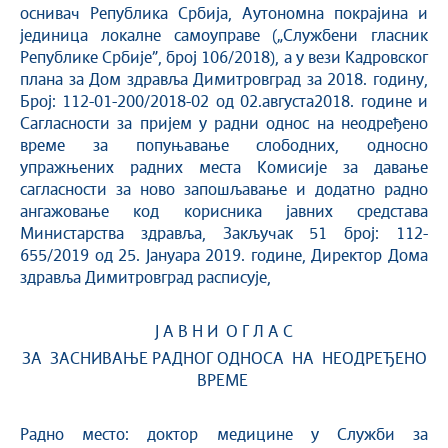
оснивач Република Србија, Аутономна покрајина и
јединица локалне самоуправе („Службени гласник
Републике Србије”, број 106/2018), а у вези Кадровског
плана за Дом здравља Димитровград за 2018. годину,
Број: 112-01-200/2018-02 од 02.августа2018. године и
Сагласности за пријем у радни однос на неодређено
време за попуњавање слободних, односно
упражњених радних места Комисије за давање
сагласности за ново запошљавање и додатно радно
ангажовање код корисника јавних средстава
Министарства здравља, Закључак 51 број: 112-
655/2019 од 25. Јануара 2019. године, Директор Дома
здравља Димитровград расписује,
Ј А В Н И О Г Л А С
ЗА ЗАСНИВАЊЕ РАДНОГ ОДНОСА НА НЕОДРЕЂЕНО
ВРЕМЕ
Радно место: доктор медицине у Служби за