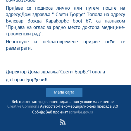
034/6811-880.
Пријаве се подносе лично или путем поште на
адресу:Дом здравља " Свети Ђорђе“ Топола на адресу
Булевар Вожда Карађорђе број 67. са назнаком
"Пријава на оглас за радно место доктора медицине-
тросменски рад".
Непотпуне и неблаговремене пријаве неће се
разматрати.
Директор Дома здравља“Свети Ђорђе“Топола
др Горан Ђорђевић
Мапа сајта
Веб презентација jе лиценциранa под условима лиценце
Creative Commons
Ауторство-Некомерцијално-Без прерада 3.0
Србија; Веб пројекат
zdravlje.gov.rs