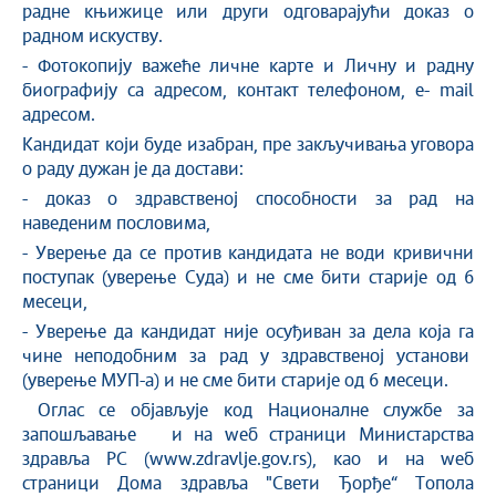
радне књижице или други одговарајући доказ о
радном искуству.
- Фотокопију важеће личне карте и Личну и радну
биографију са адресом, контакт телефоном, е- mail
адресом.
Кандидат који буде изабран, пре закључивања уговора
о раду дужан је да достави:
- доказ о здравственој способности за рад на
наведеним пословима,
- Уверење да се против кандидата не води кривични
поступак (уверење Суда) и не сме бити старије од 6
месеци,
- Уверење да кандидат није осуђиван за дела која га
чине неподобним за рад у здравственој установи
(уверење МУП-а) и не сме бити старије од 6 месеци.
Оглас се објављује код Националне службе за
запошљавање и на wеб страници Министарства
здравља РС (www.zdravlje.gov.rs), као и на wеб
страници Дома здравља "Свети Ђорђе“ Топола