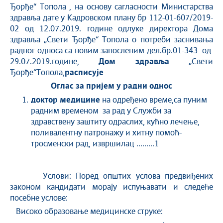
Ђорђе“ Топола , на основу сагласности Министарства
здравља дате у Кадровском плану бр 112-01-607/2019-
02 од 12.07.2019. године одлуке директора Дома
здравља „Свети Ђорђе“ Топола о потреби заснивања
радног односа са новим запосленим дел.бр.01-343 од
29.07.2019.године,
Д
ом здравља
„Свети
Ђорђе“Топола,
расписује
О
глас за пријем у радни однос
доктор медицине
на одређено време,са пуним
радним временом за рад у Служби за
здравствену заштиту одраслих, кућно лечење,
поливалентну патронажу и хитну помоћ-
тросменски рад, извршилац .........1
Услови: Поред општих услова предвиђених
законом кандидати морају испуњавати и следеће
посебне услове:
Високо образовање медицинске струке: