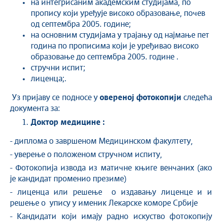
на интегрисаним академским студијама, по
пропису који уређује високо образовање, почев
од септембра 2005. године;
на основним студијама у трајању од најмање пет
година по прописима који је уређивао високо
образовање до септембра 2005. године .
стручни испит;
лиценца;.
Уз пријаву се подносе у
овереној фотокопији
следећа
документа за:
Доктор медицине :
- диплома о завршеном Медицинском факултету,
- уверење о положеном стручном испиту,
- Фотокопија извода из матичне књиге венчаних (ако
је кандидат променио презиме)
- лиценца или решење о издавању лиценце и и
решење о упису у именик Лекарске коморе Србије
- Кандидати који имају радно искуство фотокопију