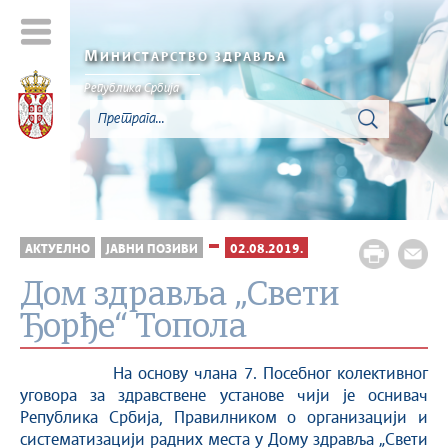
М
ИНИСТАРСТВО ЗДРАВЉА
Република Србија
АКТУЕЛНО
ЈАВНИ ПОЗИВИ
02.08.2019.
Дом здравља „Свети
Ђорђе“ Топола
На основу члана 7. Посебног колективног
уговора за здравствене установе чији је оснивач
Република Србија, Правилником о организацији и
систематизацији радних места у Дому здравља „Свети