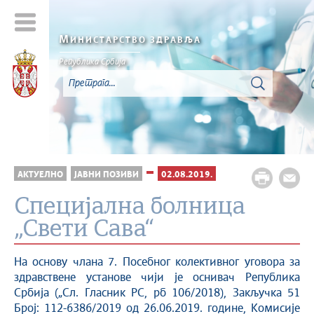
М
ИНИСТАРСТВО ЗДРАВЉА
Република Србија
АКТУЕЛНО
ЈАВНИ ПОЗИВИ
02.08.2019.
Специјална болница
„Свети Сава“
На основу члана 7. Посебног колективног уговора за
здравствене установе чији је оснивач Република
Србија („Сл. Гласник РС, рб 106/2018), Закључка 51
Број: 112-6386/2019 oд 26.06.2019. године, Комисије