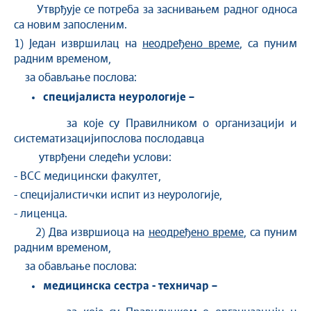
Утврђује се потреба за заснивањем радног односа
са новим запосленим.
1) Један извршилац на
неодређено време
, са пуним
радним временом,
за обављање послова:
специјалиста неурологије –
за које су Правилником о организацији и
систематизацијипослова послодавца
утврђени следећи услови:
- ВСС медицински факултет,
- специјалистички испит из неурологије,
- лиценца.
2) Два извршиоца на
неодређено време
, са пуним
радним временом,
за обављање послова:
медицинска сестра - техничар –