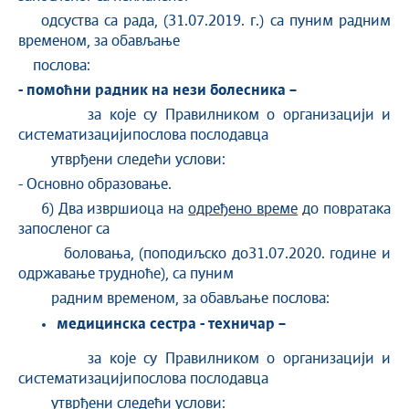
одсуства са рада, (31.07.2019. г.) са пуним радним
временом, за обављање
послова:
- помоћни радник на нези болесника –
за које су Правилником о организацији и
систематизацијипослова послодавца
утврђени следећи услови:
- Основно образовање.
6) Два извршиоца на
одређено време
до повратака
запосленог са
боловања, (поподиљско до31.07.2020. године и
одржавање трудноће), са пуним
радним временом, за обављање послова:
медицинска сестра - техничар –
за које су Правилником о организацији и
систематизацијипослова послодавца
утврђени следећи услови: