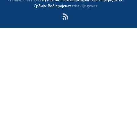
Creative Commons
Ауторство-Некомерцијално-Без прерада 3.0
Србија; Веб пројекат
zdravlje.gov.rs