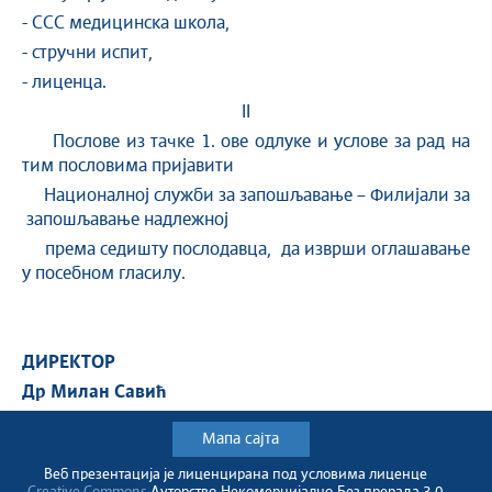
- ССС медицинска школа,
- стручни испит,
- лиценца.
II
Послове из тачке 1. ове одлуке и услове за рад на
тим пословима пријавити
Националној служби за запошљавање – Филијали за
запошљавање надлежној
према седишту послодавца, да изврши оглашавање
у посебном гласилу.
ДИРЕКТОР
Др Милан Савић
Мапа сајта
Веб презентација jе лиценциранa под условима лиценце