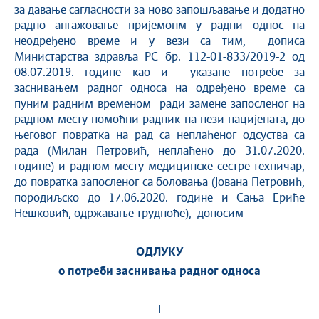
за давање сагласности за ново запошљавање и додатно
радно ангажовање пријемонм у радни однос на
неодређено време и у вези са тим, дописа
Министарства здравља РС бр. 112-01-833/2019-2 од
08.07.2019. године као и указане потребе за
заснивањем радног односа на одређено време са
пуним радним временом ради замене запосленог на
радном месту помоћни радник на нези пацијената, до
његовог повратка на рад са неплаћеног одсуства са
рада (Милан Петровић, неплаћено до 31.07.2020.
године) и радном месту медицинске сестре-техничар,
до повратка запосленог са боловања (Јована Петровић,
породиљско до 17.06.2020. године и Сања Ериће
Нешковић, одржавање трудноће), доносим
ОДЛУКУ
о потреби заснивања радног односа
I