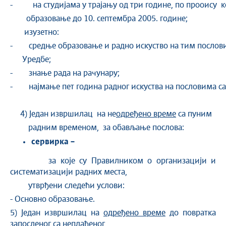
- на студијама у трајању од три године, по прооису ко
образовање до 10. септембра 2005. године;
изузетно:
- средње образовање и радно искуство на тим пословим
Уредбе;
- знање рада на рачунару;
- најмање пет година радног искуства на пословима са
4) Један извршилац на не
одређено време
са пуним
радним временом, за обављање послова:
сервирка –
за које су Правилником о организацији и
систематизацији радних места,
утврђени следећи услови:
- Основно образовање.
5) Један извршилац на
одређено време
до повратка
запосленог са неплаћеног