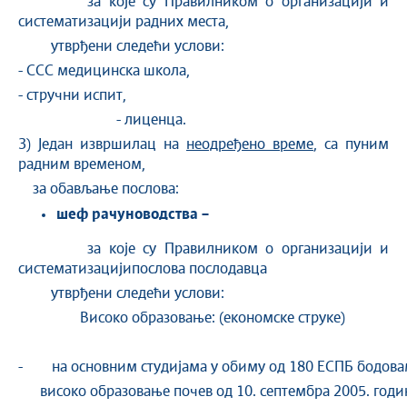
за које су Правилником о организацији и
систематизацији радних места,
утврђени следећи услови:
- ССС медицинска школа,
- стручни испит,
- лиценца.
3) Један извршилац на
неодређено време
, са пуним
радним временом,
за обављање послова:
шеф рачуноводства –
за које су Правилником о организацији и
систематизацијипослова послодавца
утврђени следећи услови:
Високо образовање: (економске струке)
- на основним студијама у обиму од 180 ЕСПБ бодовам 
високо образовање почев од 10. септембра 2005. годи