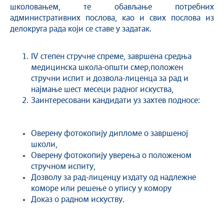
школовањем, те обављање потребних
административних послова, као и свих послова из
делокруга рада који се ставе у задатак.
IV степен стручне спреме, завршена средња
медицинска школа-општи смер,положен
стручни испит и дозвола-лиценца за рад и
најмање шест месеци радног искуства,
Заинтересовани кандидати уз захтев подносе:
Оверену фотокопију дипломе о завршеној
школи,
Оверену фотокопију уверења о положеном
стручном испиту,
Дозволу за рад-лиценцу издату од надлежне
коморе или решење о упису у комору
Доказ о радном искуству.