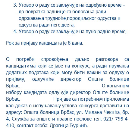
Уговор о раду се закључује на одређено време –
до повратка раднице са боловања ради
одржавања трудноће,породиљског одсуства и
одсуства ради неге деета,
Уговор о раду се закључује на пуно радно време;
Рок за пријаву кандидата је 8 дана.
О потреби спровођења даљих разговора са
кандидатима који се јаве на конкурс, а ради пружања
додатних података који могу бити важни за одлуку о
пријему, одлучиће директор Опште болнице
Врбас. О коначном
избору кандидата одлучује директор Oпште болнице
Врбас. Пријаве са потребним прилозима
као доказ о испуњавању услова конкурса доставити на
адресу: Општа болница Врбас, ул. Милана Чекића, бр.
4, Служба за опште и правне послове тел. 021/ 795-4-
410, контакт особа: Драгица Ћурчић.