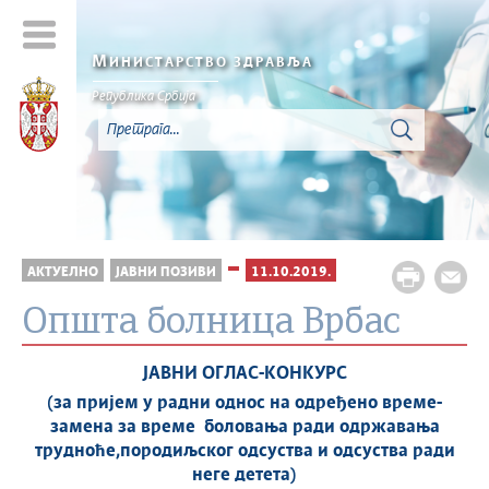
М
ИНИСТАРСТВО ЗДРАВЉА
Република Србија
АКТУЕЛНО
ЈАВНИ ПОЗИВИ
11.10.2019.
Општа болница Врбас
ЈАВНИ ОГЛАС
-
КОНКУРС
(за пријем у радни однос на одређено време-
замена за време боловања ради одржавања
трудноће,породиљског одсуства и одсуства ради
неге детета)