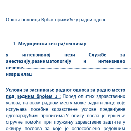
Општа болница Врбас примиће у радни однос:
Медицинска сестра/техничар
у интензивној нези Службе за
анестезију,реаниматологију и интензивно
лечење...........................................................................................
извршилац
Услови за заснивање радног односа
за радно место
под редним бројем 1 :
Поред општих здравствених
услова, на овoм раднoм месту може радити лице које
испуњава посебне здравствене услове предвиђене
одговарајућим прописима.У опису посла је вршење
стручне помоћи при пружању здравствене заштите у
оквиру послова за које је оспособљено редовним