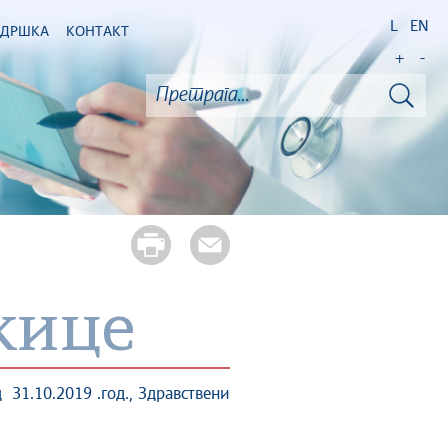
L
EN
ОДРШКА
КОНТАКТ
+
-
жице
0.2019 .год., Здравствени