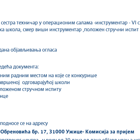
сестра техничар у операционим салама -инструментар - VI с
а школа, смер виши инструментар ,положен стручни испит
 дана објављивања огласа
едећа документа:
еним радним местом на које се конкурише
авршеној одговарајућој школи
оложеном стручном испиту
енце
подносе се на адресу
Обреновића бр. 17, 31000 Ужице- Комисија за пријем