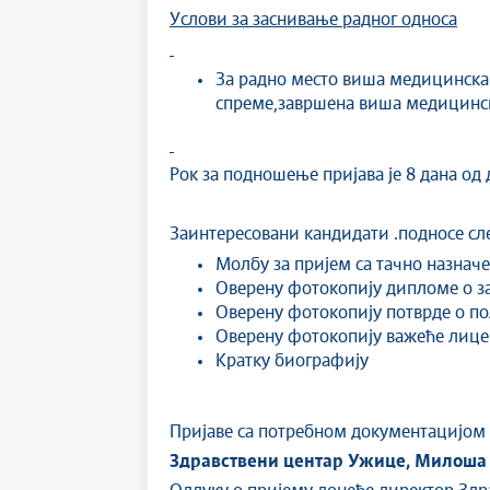
Услови за заснивање радног односа
За радно место виша медицинска 
спреме,завршена виша медицинск
Рок за подношење пријава је 8 дана од
Заинтересовани кандидати .подносе сл
Молбу за пријем са тачно назнач
Оверену фотокопију дипломе о з
Оверену фотокопију потврде о п
Оверену фотокопију важеће лиц
Кратку биографију
Пријаве са потребном документацијом 
Здравствени центар Ужице, Милоша 