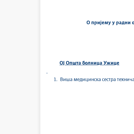
О пријему у радни 
ОЈ Општа болница Ужице
Виша медицинска сестра техничар