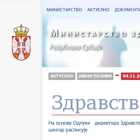
МИНИСТАРСТВО
АКТУЕЛНО
ДОКУМЕНТ
М
ИНИСТАРСТВО З
Република Србија
АКТУЕЛНО
ЈАВНИ ПОЗИВИ
04.11.2
Здравст
На основу Одлуке директора Здра
центар расписује