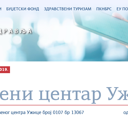
И
БУЏЕТСКИ ФОНД
ЗДРАВСТВЕНИ ТУРИЗАМ
ПКНБРС
ЕУ П
ДРАВЉА
019.
вени центар У
вственог центра Ужице број 0107 бр 13067 од 31.1