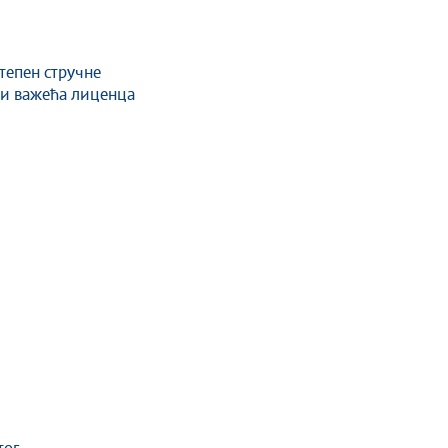
тепен стручне
 и важећа лиценца