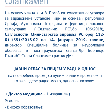
Сланкамен
На основу члана 7. и 8. Посебног колективног уговора
за здравствене установе чији је оснивач република
Србија, Aутономна Покрајина и јединица локалне
самоуправе (,,Сл.гласник РС“,бр 106/2018),
Сагласности Министарства здравља РС
број
112-
01-1551/2018-02 од
14
. јануара 2019. године
,
директор Специјалне болнице за неуролошка
обољења и постттрауматска стања,,Др Боривоје
Гњатић“, Стари Сланкамен расписује :
ЈАВНИ ОГЛАС ЗА ПРИЈЕМ У РАДНИ ОДНОС
на неодређено време, са пуним радним временом и
то за следеће радно место, односно послове:
1.Доктор медицине
– 1 извршилац
Услови:
- Високо образовање: