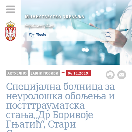
М
ИНИСТАРСТВО ЗДРАВЉА
Република Србија
АКТУЕЛНО
ЈАВНИ ПОЗИВИ
06.11.2019.
Специјална болница за
неуролошка обољења и
постттрауматска
стања,,Др Боривоје
Гњатић“, Стари