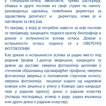
у специјалистичкој амбуланти, према распореду,
обавља и друге послове из своје струке по налогу
руководиоца одељења, помоћника директора за
здравствену делатност и директора, коме је и
одговоран за свој рад.
Уз пријаву, у којој је потребно навести за које послове
се пријављују, кандидати подносе кратку биографију и
доказе о испуњености услова огласа. Доказе о
испуњености огласа подносе се у ОВЕРЕНОЈ
ФОТОКОПИЈИ.
Као доказе о испуњености услова за радно место под
редним бројем 1-доктор медицине, кандидати су
дужни да доставе: оверена фотокопија дипломе о
стеченом образовању одговарајућег профила, оверена
фотокопија уверења о положеном стручном испиту,
оверена фотокопија лиценце издате од надлежне
коморе или решења о упису у Комору (ако кандидат
није у радном односу), доказ о радном искуству
(потврда послодавца, уговор о раду, радна књижица
или други доказ о радном искуству).