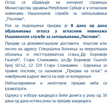
Оглас се објављује на интернет страници
Министарства здравља Републике Србије и у огласним
новинама Националне службе за запошљавање
,,Послови“.
Рок за подношење пријава је
8 дана од дана
објављивања огласа
у огласним новинама
Националне службе за запошљавање,,Послови“.
Пријаву са документацијом доставити поштом или
лично на адресу: Специјална болница за неуролошка
обољења и постттрауматска стања,,Др Боривоје
Гњатић“, Стари Сланкамен, ул.Др Боривоје Гњатић
број 50-52, 22 329 Стари Сланкамен - Одељењу за
правне послове, са назнаком ,,Пријава на оглас“ и
навођењем радног места на које се конкурише.
Неблаговремене и непотпуне пријаве неће се
разматрати.
Одлука о избору кандидата биће донета у року од 30
дана од дана истека рока за пријаву кандидата.