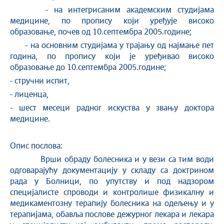
- на интегрисаним академским студијама
медицине, по пропису који уређује високо
образовање, почев од 10.септембра 2005.године;
- на основним студијама у трајању од најмање пет
година, по пропису који је уређивао високо
образовање до 10.септембра 2005.године;
- стручни испит,
- лиценца,
- шест месеци радног искуства у звању доктора
медицине.
Опис послова:
Врши обраду болесника и у вези са тим води
одговарајућу документацију у складу са доктрином
рада у Болници, по упутству и под надзором
специјалисте спроводи и контролише физикалну и
медикаментозну терапију болесника на одељењу и у
терапијама, обавља послове дежурног лекара и лекара