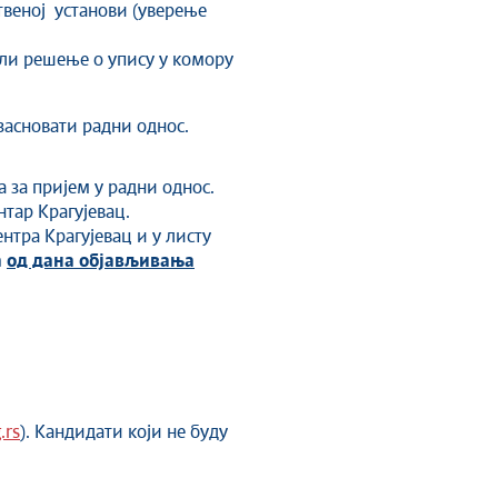
твеној установи (уверење
 или решење о упису у комору
засновати радни однос.
а за пријем у радни однос.
нтар Крагујевац.
нтра Крагујевац и у листу
а
од дана објављивања
.rs
). Кандидати који не буду