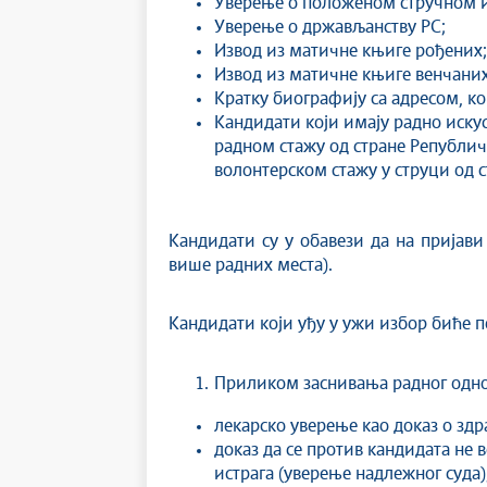
Уверење о положеном стручном и
Уверење о држављанству РС;
Извод из матичне књиге рођених;
Извод из матичне књиге венчаних
Кратку биографију са адресом, ко
Кандидати који имају радно иску
радном стажу од стране Републич
волонтерском стажу у струци од 
Кандидати су у обавези да на пријави
више радних места).
Кандидати који уђу у ужи избор биће п
Приликом заснивања радног однос
лекарско уверење као доказ о здра
доказ да се против кандидата не 
истрага (уверење надлежног суда)