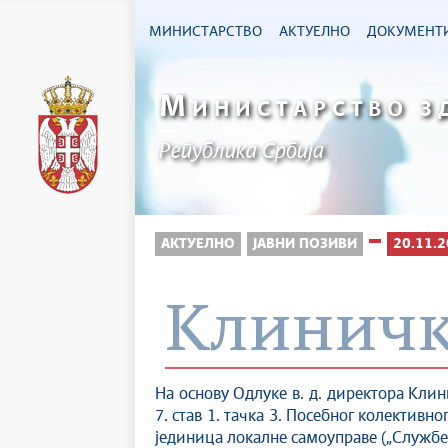
МИНИСТАРСТВО
АКТУЕЛНО
ДОКУМЕНТ
М
ИНИСТАРСТВО З
Република Србија
АКТУЕЛНО
ЈАВНИ ПОЗИВИ
20.11.2
Клиничк
На основу Одлуке в. д. директора Клин
7. став 1. тачка 3. Посебног колективн
јединица локалне самоуправе („Службе