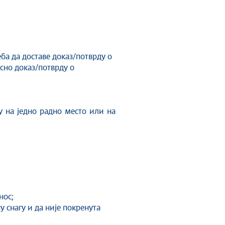
ба да доставе доказ/потврду о
сно доказ/потврду о
у на једно радно место или на
нос;
у снагу и да није покренута