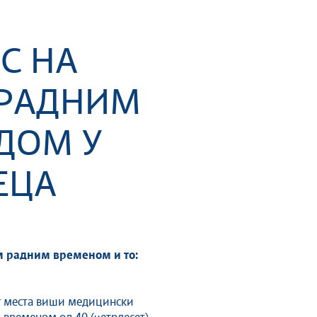
С НА
 РАДНИМ
ДОМ У
ЕЦА
м радним временом и то:
г места виши медицински