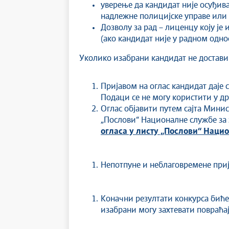
уверење да кандидат није осуђива
надлежне полицијске управе или 
Дозволу за рад – лиценцу коју је
(ако кандидат није у радном однос
Уколико изабрани кандидат не достави 
Пријавом на оглас кандидат даје с
Подаци се не могу користити у др
Оглас објавити путем сајта Минис
„Послови“ Националне службе з
огласа у листу „Послови“ Нац
Непотпуне и неблаговремене приј
Коначни резултати конкурса биће 
изабрани могу захтевати повраћај