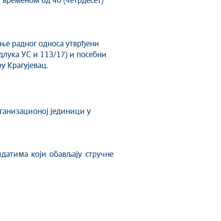
 временом од 40 (четрдесет)
вање радног односа утврђени
одлука УС и 113/17) и посебни
у Крагујевац.
рганизационој јединици у
идатима који обављају стручне