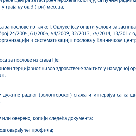
требе Центра за гастроентерохепатологију, са пуним радним
 трајању од 3 (три) месеца;
а за послове из тачке I. Одлуке јесу општи услови за засни
 број 24/2005, 61/2005, 54/2009, 32/2013, 75/2014, 13/2017-
рганизацији и систематизацији послова у Клиничком центр
а за послове из става I је:
танови терцијарног нивоа здравствене заштите у наведеној о
ци.
 дужине радног (волонтерског) стажа и интервјуа са канд
.
у или овереној копији следећа документа:
одговарајућег профила;