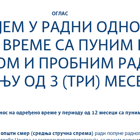
ОГЛАС
ЈЕМ У РАДНИ ОДНО
 ВРЕМЕ СА ПУНИМ
ОМ И ПРОБНИМ РА
ЊУ ОД 3 (ТРИ) МЕС
нос на одређено време у периоду од 12 месеци са пуни
општи смер (средња стручна спрема)
ради попуне радно