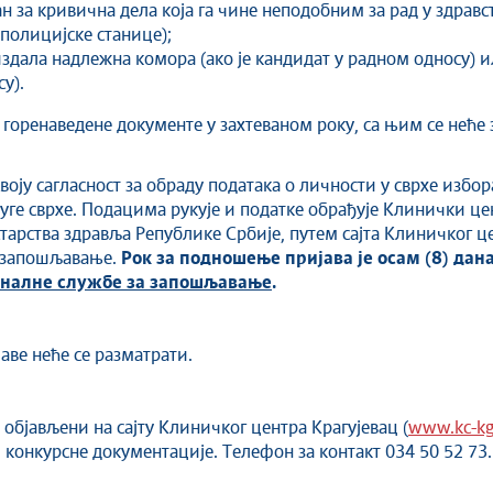
н за кривична дела која га чине неподобним за рад у здравс
полицијске станице);
 издала надлежна комора (ако је кандидат у радном односу)
у).
горенаведене документе у захтеваном року, са њим се неће 
воју сагласност за обраду података о личности у сврхе избор
уге сврхе. Подацима рукује и податке обрађује Клинички це
тарства здравља Републике Србије, путем сајта Клиничког це
а запошљавање.
Рок за подношење пријава је осам (8) дан
ионалне службе за запошљавање
.
аве неће се разматрати.
објављени на сајту Клиничког центра Крагујевац (
www.kc-kg
 конкурсне документације. Телефон за контакт 034 50 52 73.