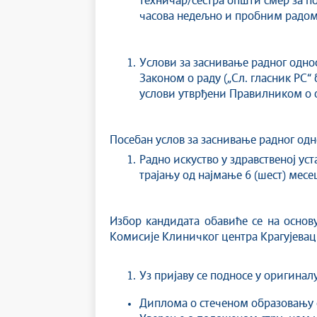
техничар/сестра општи смер за по
часова недељно и пробним радом у
Услови за заснивање радног однос
Законом о раду („Сл. гласник РС“
услови утврђени Правилником о о
Посебан услов за заснивање радног однос
Радно искуство у здравственој ус
трајању од најмање 6 (шест) месе
Избор кандидата обавиће се на основу
Комисије Клиничког центра Крагујевац
Уз пријаву се подносе у оригинал
Диплома o стеченом образовању 