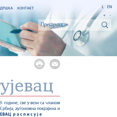
L
EN
ОДРШКА
КОНТАКТ
+
-
ујевац
. године, све у вези са чланом
а Србија, аутономна покрајина и
Ц р а с п и с у ј е