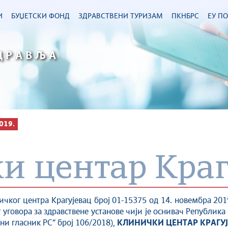
И
БУЏЕТСКИ ФОНД
ЗДРАВСТВЕНИ ТУРИЗАМ
ПКНБРС
ЕУ П
ДРАВЉА
019.
и центар Краг
ичког центра Крагујевац број 01-15375 од 14. новембра 2019
ог уговора за здравствене установе чији је оснивач Републик
ни гласник РС“ број 106/2018),
КЛИНИЧКИ ЦЕНТАР КРАГУЈЕВА