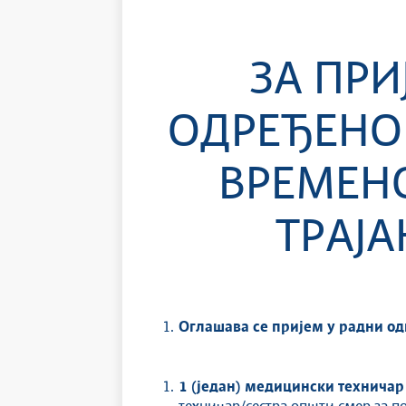
ЗА ПРИ
ОДРЕЂЕНО
ВРЕМЕН
ТРАЈА
Оглашава се пријем у радни од
1 (један) медицински техничар