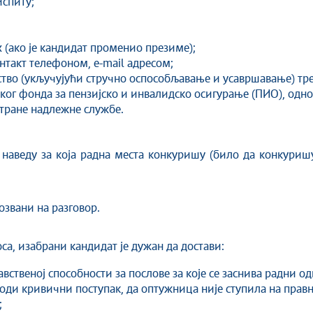
спиту;
 (ако је кандидат променио презиме);
нтакт телефоном, е-mail адресом;
ство (укључујући стручно оспособљавање и усавршавање) тре
ког фонда за пензијско и инвалидско осигурање (ПИО), одно
стране надлежне службе.
 наведу за која радна места конкуришу (било да конкуриш
озвани на разговор.
а, изабрани кандидат је дужан да достави:
вственој способности за послове за које се заснива радни од
води кривични поступак, да оптужница није ступила на правн
;