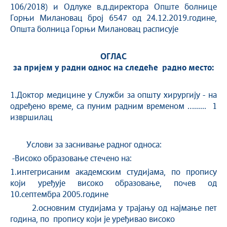
106/2018) и Одлуке в.д.директора Опште болнице
Горњи Милановац број 6547 од 24.12.2019.године,
Општа болница Горњи Милановац расписује
ОГЛАС
за пријем у радни однос на следеће радно место:
1.Доктор медицине у Служби за општу хирургију - на
одређено време, са пуним радним временом …...... 1
извршилац
Услови за заснивање радног односа:
-Високо образовање стечено на:
1.интегрисаним академским студијама, по пропису
који уређује високо образовање, почев од
10.септембра 2005.године
2.основним студијама у трајању од најмање пет
година, по пропису који је уређивао високо