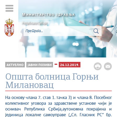
М
ИНИСТАРСТВО ЗДРАВЉА
Република Србија
АКТУЕЛНО
ЈАВНИ ПОЗИВИ
26.12.2019.
Општа болница Горњи
Милановац
На основу члана 7. став 1. тачка 3) и члана 8. Посебног
колективног уговора за здравствене установе чији је
оснивач Република Србија,аутономна покрајина и
јединица локалне самоуправе („Сл. Гласник РС” бр.