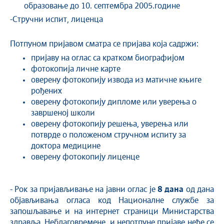
образовање до 10. септембра 2005.године
-Стручни испит, лиценца
Потпуном пријавом сматра се пријава која садржи:
пријаву на оглас са кратком биографијом
фотокопија личне карте
оверену фотокопију извода из матичне књиге
рођених
оверену фотокопију дипломе или уверења о
завршеноj школи
оверену фотокопију решења, уверења или
потврде о положеном стручном испиту за
доктора медицине
оверену фотокопију лиценце
- Рок за пријављивање на јавни оглас је
8 дана
од дана
објављивања огласа код Националне службе за
запошљавање и на интернет страници Министарства
здравља. Неблаговремене и непотпуне пријаве неће се