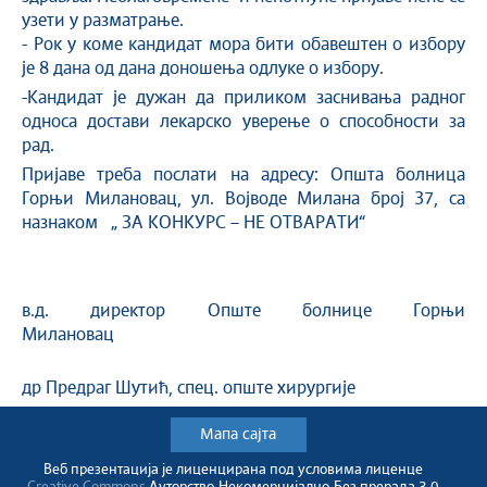
узети у разматрање.
- Рок у коме кандидат мора бити обавештен о избору
је 8 дана од дана доношења одлуке о избору.
-Kандидат је дужан да приликом заснивања радног
односа достави лекарско уверење о способности за
рад.
Пријаве треба послати на адресу: Општа болница
Горњи Милановац, ул. Војводе Милана број 37, са
назнаком „ ЗА КОНКУРС – НЕ ОТВАРАТИ“
в.д. директор Опште болнице Горњи
Милановац
др Предраг Шутић, спец. опште хирургије
Мапа сајта
Веб презентација jе лиценциранa под условима лиценце