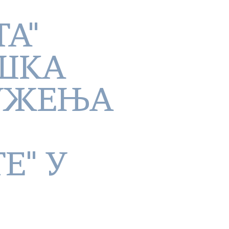
А"
РШКА
УЖЕЊА
Е" У