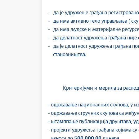
- да је удружење грађана регистровано 
- да има активно тело управљања ( ск
- да има људске и материјалне ресурсе
- да делатност удружења грађана ниј
- да је делатност удружења грађана п
становништва.
Критеријуми и мерила за расподелу 
- одржавање националних скупова, у и
- одржавање стручних скупова са међу
- штамппање публикација друштава, у
- пројекти удружења грађана којима су
износу до
500.000,00
динара.