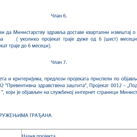
Члан 6.
Министарству здравља доставе квартални извештај о 
ва ( уколико пројекат траје дуже од 6 (шест) месеци)
кат траје до 6 месеци).
Члан 7.
критеријума, предлози пројеката приспели по објављен
02 "Превентивна здравствена заштита”, Пројекат 0012 – „
 ”, који је објављен на службеној интернет страници Минист
ДРУЖЕЊИМА ГРАЂАНА
Назив пројекта