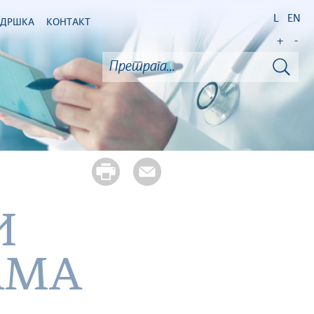
L
EN
ОДРШКА
КОНТАКТ
+
-
И
АМА