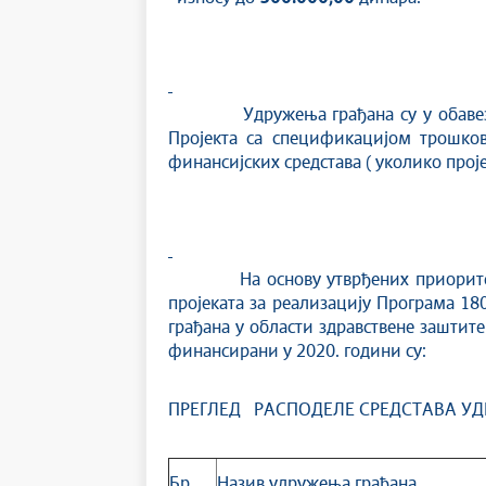
Удружења грађана су у обавези да 
Пројекта са спецификацијом трошко
финансијских средстава ( уколико проје
На основу утврђених приоритета и 
пројеката за реализацију Програма 18
грађана у области здравствене заштите
финансирани у 2020. години су:
ПРЕГЛЕД РАСПОДЕЛЕ СРЕДСТАВА У
Бр
Назив удружења грађана