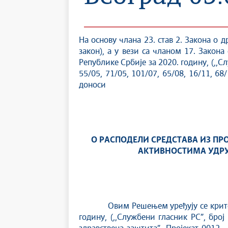
На основу члана 23. став 2. Закона о д
зaкoн), а у вези са чланом 17. Закона
Републике Србије за 2020. годину, (,,С
55/05, 71/05, 101/07, 65/08, 16/11, 68
доноси
О РАСПОДЕЛИ СРЕДСТАВА ИЗ П
АКТИВНОСТИМА УДРУ
Овим Решењем уређују се критеријум
годину, (,,Службени гласник РС”, бр