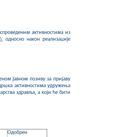
спроведеним активностима из
, односно након реализације
ом Јавном позиву за пријаву
Подршка активностима удружења
арства здравља, а који ће бити
Одобрен