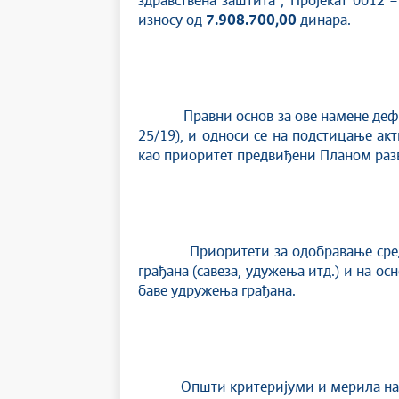
здравствена заштита”, Пројекат 0012 
износу од
7.908.700,00
динара.
Правни основ за ове намене дефи
25/19), и односи се на подстицање ак
као приоритет предвиђени Планом раз
Приоритети за одобравање средстава
грађана (савеза, удужења итд.) и на о
баве удружења грађана.
Општи критеријуми и мерила на основ