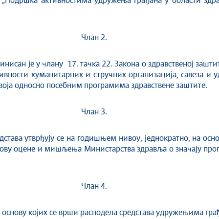
– „Подршка активностима удружења грађана у области здра
Члан 2.
нисан је у члану 17. тачка 22. Закона о здравственој зашти
тивности хуманитарних и стручних организација, савеза и 
воја односно посебним програмима здравствене заштите.
Члан 3.
 утврђују се на годишњем нивоу, једнократно, на основ
снову оцене и мишљења Министарства здравља о значају про
Члан 4.
у којих се врши расподела средстава удружењима грађана