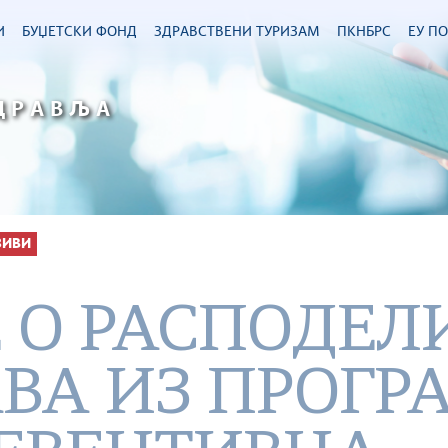
И
БУЏЕТСКИ ФОНД
ЗДРАВСТВЕНИ ТУРИЗАМ
ПКНБРС
ЕУ П
ДРАВЉА
ЗИВИ
 О РАСПОДЕЛ
ВА ИЗ ПРОГР