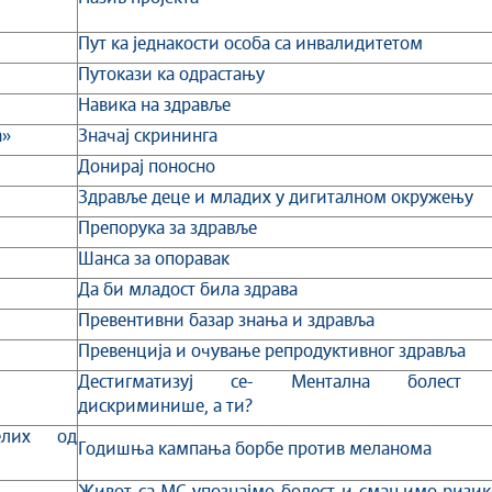
Пут ка једнакости особа са инвалидитетом
Путокази ка одрастању
Навика на здравље
а»
Значај скрининга
Донирај поносно
Здравље деце и младих у дигиталном окружењу
Препорука за здравље
Шанса за опоравак
Да би младост била здрава
Превентивни базар знања и здравља
Превенција и очување репродуктивног здравља
Дестигматизуј се- Ментална болест
дискриминише, а ти?
елих од
Годишња кампања борбе против меланома