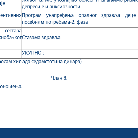
Живот са МС-упознајмо болест и смањимо ризик
je
депресије и анксиозности
нтивних
Програм унапређења оралног здравља деце
посебним потребама-2. фаза
сестара
нобачког
Стазама здравља
УКУПНО :
аосам хиљада седамстотина динара)
Члан 8.
оношења.