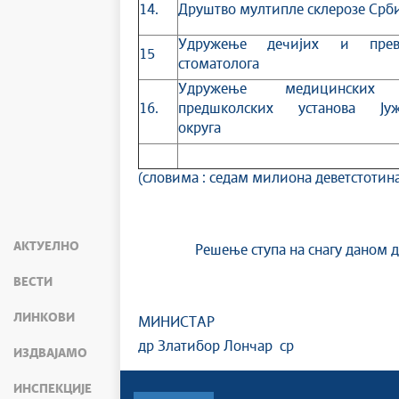
14.
Друштво мултипле склерозе Срби
Удружење дечијих и преве
15
стоматолога
Удружење медицинских 
16.
предшколских установа Јуж
округа
(словима : седам милиона деветстотин
АКТУЕЛНО
Решење ступа на снагу даном д
ВЕСТИ
ЛИНКОВИ
МИНИСТАР
др Златибор Лончар ср
ИЗДВАЈАМО
ИНСПЕКЦИЈЕ