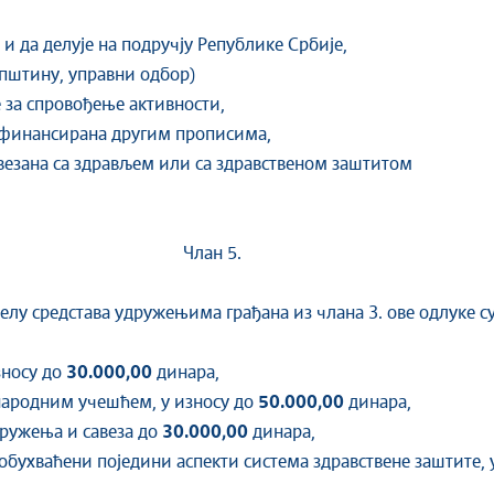
и да делује на подручју Републике Србије,
упштину, управни одбор)
 за спровођење активности,
е финансирана другим прописима,
овезана са здрављем или са здравственом заштитом
Члан 5.
средстава удружењима грађана из члана 3. ове одлуке су
зносу до
30.000,00
динара,
народним учешћем, у износу до
50.000,00
динара,
дружења и савеза до
30.000,00
динара,
 обухваћени поједини аспекти система здравствене заштите, 