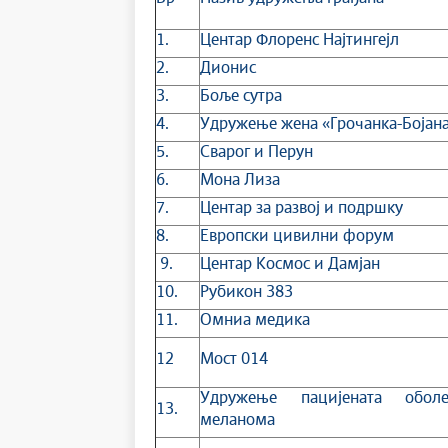
1.
Центар Флоренс Најтингејл
2.
Дионис
3.
Боље сутра
4.
Удружење жена «Грочанка-Бојан
5.
Сварог и Перун
6.
Мона Лиза
7.
Центар за развој и подршку
8.
Европски цивилни форум
9.
Цeнтaр Космос и Дамјан
10.
Рубикон 383
11.
Омниа медика
12
Мост 014
Удружење пацијената обол
13.
меланома