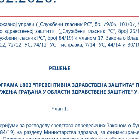
ржавној упрaви (,,Службени гласник РС”, бр. 79/05, 101/07, 
 о здравственој заштити (,,Службени гласник РС”, број 25/
лужбени гласник РС”, број 84/19) и чланом 17. Закона о Влад
/12, 72/12- УС, 74/12- УС - исправка, 7/14- УС, 44/14 и 30
РЕШЕЊЕ
РОГРАМА
1802 "ПРЕВЕНТИВНА ЗДРАВСТВЕНА ЗАШТИТА"
П
ЖЕЊА ГРАЂАНА У ОБЛАСТИ ЗДРАВСТВЕНЕ ЗАШТИТЕ" У 
Члан 1.
и за расподелу средстава опредељених Законом о буџет
ој 84/19) на разделу Министарства здравља, за финансира