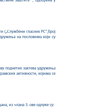
вствене заштите ”, одобрена у
ти („Службени гласник РС”,број
удружења на пословима који су
у поднетих захтева удружења
грамских активности, којима се
, из члана 3. ове одлуке су: