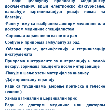
-
Води целокупну прописану медицинску
документацију,
врши електронско фактурисање,
наплаћује партиципацију,п
редаје новац на
благајну
.
-
Ради у тиму са изабраним
докторм медицине или
доктором медицине специјалистом
-
Спроводи здравствено васпитни рад
Сређује и припрема амбуланту за рад
-
Обавља прање, дезинфекцију и стерилизацију
инструмената
Припрема инструменте за интервенцију и помоћ
лекару, збрињава пацијента после интервенције
-
Пакује и шаље узети материјал за анализу
-
Даје прописану терапију
Ради са трудницама (мерење притиска и телесне
тежине )
Узима вагинални и цервикални брис
Ради са
докторм медицине или доктором