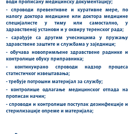
води прописану медицинску документацију;
- спроводи превентивне и куративне мере, по
налогу доктора медицине или доктора медицине
специјалисте у тиму или самостално, у
здравственој установи и у оквиру теренског рада;
- сарађује са другим учесницима у пружању
здравствене заштите и службама у заједници;
- обучава новопримљене здравствене раднике и
контролише обуку приправника;
- континуирано спроводи надзор процеса
статистичког извештавања;
- требује потрошни материјал за службу;
- контролише одлагање медицинског отпада на
прописан начин;
- спроводи и контролише поступак дезинфекције и
стерилизације опреме и материјала;