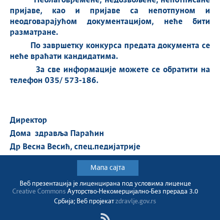
Неблаговремене,
недозвољене, непотписане
пријаве, као и пријаве са непотпуном и
неодговарајућом документацијом, неће бити
разматране.
По завршетку конкурса предата документа се
неће враћати кандидатима.
За све информације можете се обратити на
телефон 035/ 573-186.
Директор
Дома здравља Параћин
Др Весна Весић, спец.педијатрије
Мапа сајта
Веб презентација jе лиценциранa под условима лиценце
Creative Commons
Ауторство-Некомерцијално-Без прерада 3.0
Србија; Веб пројекат
zdravlje.gov.rs