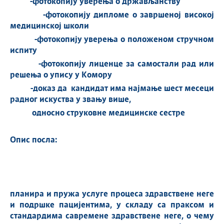
-фотокопију уверења о држављанству
-фотокопију дипломе о завршеној
високој
медицинској школи
-фотокопију уверења о положеном стручном
испиту
-фотокопију лиценце за самостали рад или
решења о упису у Комору
-доказ да кандидат има најмање шест месеци
радног искуства у звању више,
односно струковне медицинске сестре
Опис посла:
планира и пружа услуге процеса здравствене неге
и подршке пацијентима, у складу са праксом и
стандардима савремене здравствене неге, о чему