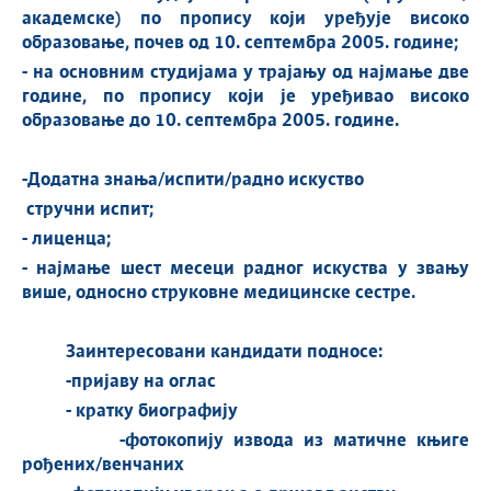
академске) по пропису који уређује високо
образовање, почев од 10. септембра 2005. године;
- на основним студијама у трајању од најмање две
године, по пропису који је уређивао високо
образовање до 10. септембра 2005. године.
-
Додатна знања/испити/радно искуство
стручни испит;
- лиценца;
- најмање шест месеци радног искуства у звању
више, односно струковне медицинске сестре.
Заинтересовани кандидати подносе:
-пријаву на оглас
- кратку биографију
-фотокопију извода из матичне књиге
рођених
/венчаних