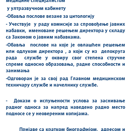
медицине специјалистом
у ултразвучном кабинету
-
Обавља послове везане за цитологију
- Учествује у раду комисије за спровођење јавних
набавки, именоване решењем директора у складу
са Законом о јавним набавкама.
-Обавља послове на које је овлашћен решењем
и
ли одлуком директора
, а који су из
делокруга
рада служб
е у оквиру свог степена стручне
спреме
односно образовања, радне способности и
занимања
-О
дговоран је за свој рад
Главном медицинском
техничару службе и начелник
у службе
.
-
Докази о испуњености услова за заснивање
радног односа за напред наведен
о
радн
о
место
подносе се у неовереним копијама.
Пријаве са кратком биографијом, адресом и