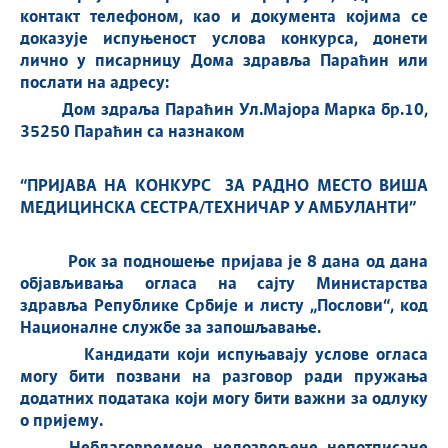
контакт телефоном, као и документа којима се
доказује испуњеност услова конкурса, донети
лично у писарницу Дома здравља Параћин или
послати на адресу:
Дом здраља Параћин Ул.Мајора Марка бр.10,
35250 Параћин
са назнаком
“ПРИЈАВА НА КОНКУРС ЗА РАДНО МЕСТО ВИША
МЕДИЦИНСКА СЕСТРА/ТЕХНИЧАР У АМБУЛАНТИ”
Рок за подношење пријава је 8 дана од дана
објављивања огласа на сајту Министарства
здравља Републике Србије и листу „Послови“, код
Националне службе за запошљавање.
Кандидати који испуњавају услове огласа
могу бити позвани на разговор ради пружања
додатних података који могу бити важни за одлуку
о пријему.