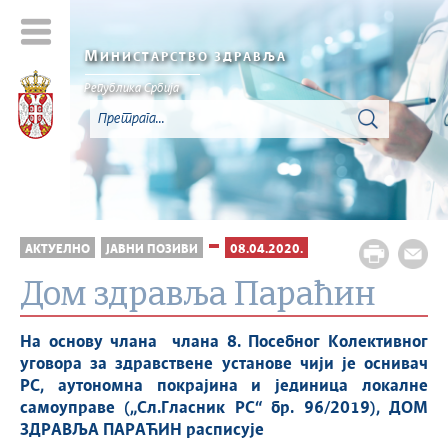
М
ИНИСТАРСТВО ЗДРАВЉА
Република Србија
АКТУЕЛНО
ЈАВНИ ПОЗИВИ
08.04.2020.
Дом здравља Параћин
На основу члана члана 8. Посебног Колективног
уговора за здравствене установе чији је оснивач
РС, аутономна покрајина и јединица локалне
самоуправе („Сл.Гласник РС“ бр.
96/2019),
ДОМ
ЗДРАВЉА ПАРАЋИН расписује