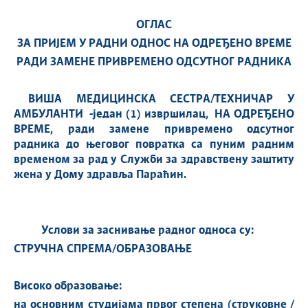
ОГЛАС
ЗА ПРИЈЕМ У РАДНИ ОДНОС НА ОДРЕЂЕНО ВРЕМЕ
РАДИ ЗАМЕНЕ ПРИВРЕМЕНО ОДСУТНОГ РАДНИКА
ВИША МЕДИЦИНСКА СЕСТРА/ТЕХНИЧАР У
A
МБУЛАНТИ -један (1) извршилац, НА ОДРЕЂЕНО
ВРЕМЕ, ради замене привремено одсутног
радника до његовог повратка са
пуним радним
временом за рад у Служби
за здравствену заштиту
жена у Дом
у здравља Параћин.
Услови за заснивање радног односа су:
СТРУЧНА СПРЕМА/ОБРАЗОВАЊЕ
Високо образовање:
на основним студијама првог степена (струковне /