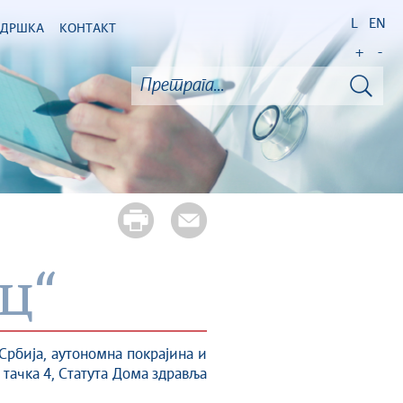
L
EN
ОДРШКА
КОНТАКТ
+
-
ц“
 Србија, аутономна покрајина и
. тачка 4, Статута Дома здравља