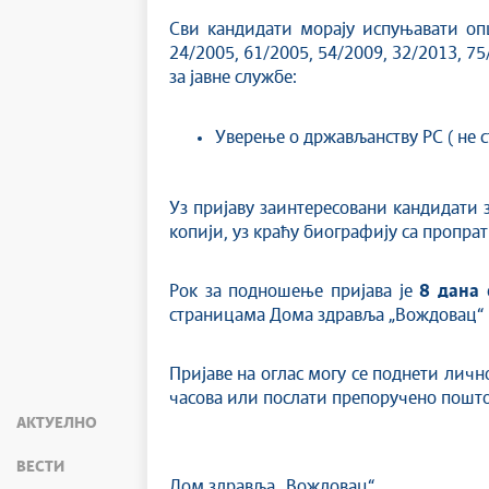
Сви кандидати морају испуњавати опш
24/2005, 61/2005, 54/2009, 32/2013, 7
за јавне службе:
Уверење о држављанству РС ( не ст
Уз пријаву заинтересовани кандидати 
копији, уз краћу биографију са пропр
Рок за подношење пријава је
8 дана
о
страницама Дома здравља „Вождовац“
Пријаве на оглас могу се поднети личн
часова или послати препоручено поштом
АКТУЕЛНО
ВЕСТИ
Дом здравља „Вождовац“