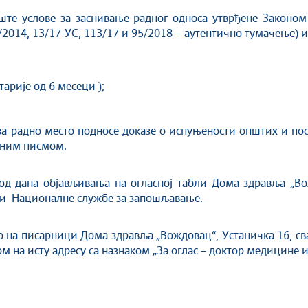
те услове за заснивање радног односа утврђене Законом о
5/2014, 13/17-УС, 113/17 и 95/2018 – аутентично тумачење
арије од 6 месеци );
за радно место подносе доказе о испуњености општих и по
атним писмом.
д дана објављивања на огласној табли Дома здравља „Во
 и Националне службе за запошљавање.
о на писарници Дома здравља „Вождовац“, Устаничка 16, сва
 на исту адресу са назнаком „За оглас – доктор медицине и