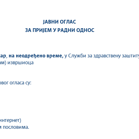
ЈАВНИ ОГЛАС
ЗА ПРИЈЕМ У РАДНИ ОДНОС
кар
,
на неодређено време,
у Служби за здравствену заштиту
ам) извршиоца
вог огласа су:
 интернет)
м пословима.