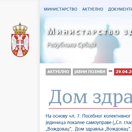
МИНИСТАРСТВО
АКТУЕЛНО
ДОКУМЕНТ
М
ИНИСТАРСТВО З
Република Србија
АКТУЕЛНО
ЈАВНИ ПОЗИВИ
29.04.2
Дом здр
На основу чл. 7. Посебног колективног
јединица локалне самоуправе („Сл. гласн
„Вождовац“, Дом здравља „Вождовац“, д