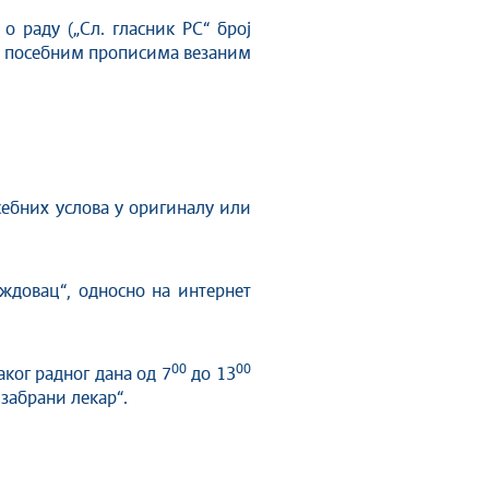
 раду („Сл. гласник РС“ број
) и посебним прописима везаним
себних услова у оригиналу или
ждовац“, односно на интернет
00
00
ког радног дана од 7
до 13
забрани лекар“.