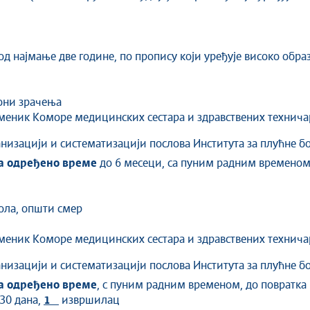
од најмање две године, по пропису који уређује високо обра
зони зрачења
меник Коморе медицинских сестара и здравствених технича
низацији и систематизацији послова Института за плућне бо
а одређено време
до 6 месеци, са пуним радним времено
ола, општи смер
меник Коморе медицинских сестара и здравствених техничар
низацији и систематизацији послова Института за плућне бо
а одређено време
, с пуним радним временом, до повратка
 30 дана,
1
извршилац