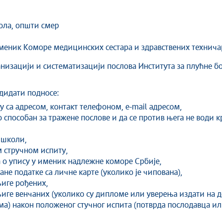
ола, општи смер
меник Коморе медицинских сестара и здравствених техничар
низацији и систематизацији послова Института за плућне бо
ндидати подносе:
 са адресом, контакт телефоном, e-mail адресом,
но способан за тражене послове и да се против њега не води 
 школи,
 стручном испиту,
о упису у именик надлежне коморе Србије,
не податке са личне карте (уколико је чипована),
иге рођених,
иге венчаних (уколико су дипломе или уверења издати на д
има) након положеног стучног испита (потврда послодавца и