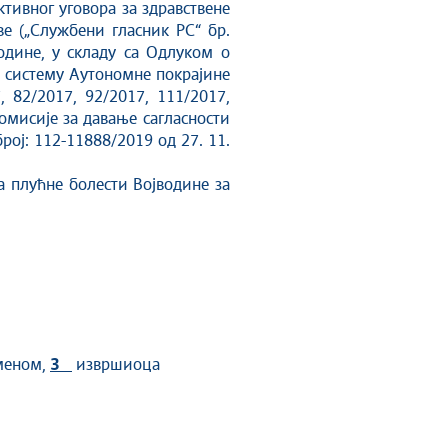
ективног уговора за здравствене
ве („Службени гласник РС“ бр.
године, у складу са Одлуком о
, систему Аутономне покрајине
 82/2017, 92/2017, 111/2017,
Комисије за давање сагласности
ој: 112-11888/2019 од 27. 11.
за плућне болести Војводине за
еменом,
3
извршиоца