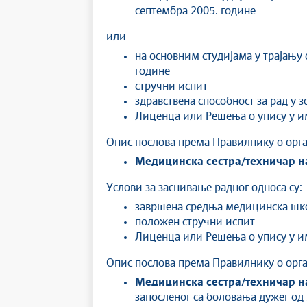
септембра 2005. године
или
на основним студијама у трајању 
године
стручни испит
здравствена способност за рад у 
Лиценца или Решења о упису у и
Опис послова према Правилнику о орга
Медицинска сестра/техничар н
Услови за заснивање радног односа су:
завршена средња медицинска шк
положен стручни испит
Лиценца или Решења о упису у и
Опис послова према Правилнику о орга
Медицинска сестра/техничар н
запосленог са боловања дужег од