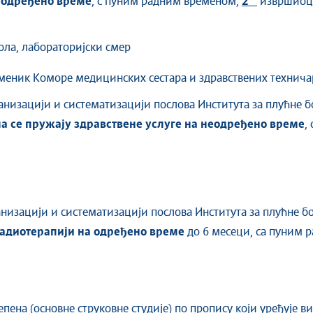
еодређено време
, с пуним радним временом,
2
извршиоц
ла, лабораторијски смер
меник Коморе медицинских сестара и здравствених техничар
анизацији и систематизацији послова Института за плућне б
а се пружају здравствене услуге на
не
одређено време
,
низацији и систематизацији послова Института за плућне бо
адиотерапији на одређено време
до 6 месеци, са пуним 
епена (основне струковне студије) по пропису који уређује в