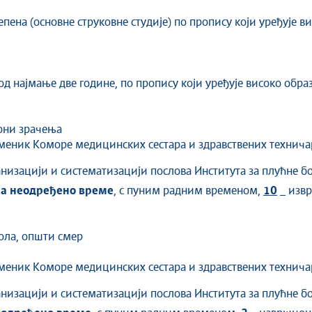
епена (основне струковне студије) по пропису који уређује в
од најмање две године, по пропису који уређује високо обра
зони зрачења
меник Коморе медицинских сестара и здравствених технича
низацији и систематизацији послова Института за плућне бо
на неодређено време
, с пуним радним временом,
10
изв
ола, општи смер
меник Коморе медицинских сестара и здравствених техничар
низацији и систематизацији послова Института за плућне бо