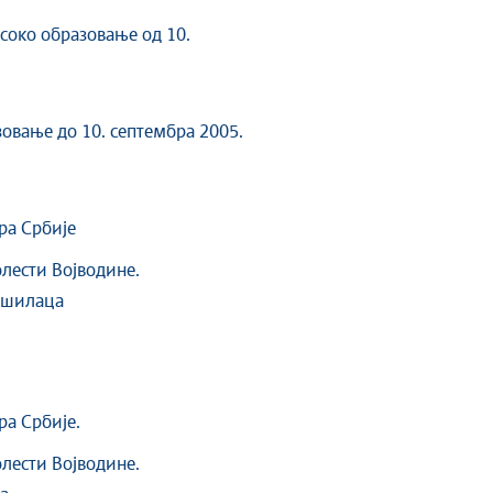
исоко образовање од 10.
зовање до 10. септембра 2005.
ра Србије
лести Војводине.
ршилаца
а Србије.
лести Војводине.