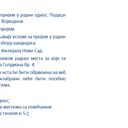
а пријем у радни однос. Подаци
и Војводине.
 пријем.
авају услове за пријем у радни
збору кандидата.
 Филијала Нови Сад.
зивом радног места за које се
 Голдмана бр. 4.
 иста ће бити објављена на веб
у изабрани неће бити посебно
тима.
днос;
им местима са повећаним
 тачком и 5.);