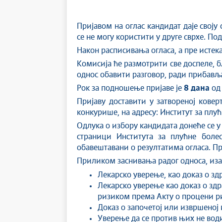
Пријавом на оглас кандидат даје своју
се не могу користити у друге сврхе. По
Након расписивања огласа, а пре истека
Комисија ће размотрити све доспеле, б
однос обавити разговор, ради прибављ
Рок за подношење пријаве је
8 дана
од 
Пријаву доставити у затвореној ковер
конкурише, на адресу: Институт за плу
Одлука о избору кандидата донеће се у 
страници Института за плућне болес
обавештавани о резултатима огласа. П
Приликом заснивања радог односа, иза
Лекарско уверење, као доказ о здр
Лекарско уверење као доказ о зд
ризиком према Акту о процени риз
Доказ о започетој или извршеној
Уверење да се против њих не вод