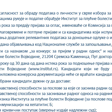
 сагласност за обраду података о личности у сврхе избора з
дацима рукује и податке обрађује Институт за плућне болест
 рока за предају пријава за оглас, именоваће се Комисија за
лаговремене и потпуне пријаве и са кандидатима који испуњ
ања додатних релевантних података за доношење одлуке о и
дана објављивања код Националне службе за запошљавање,
ти са назнаком „за конкурс за пријем у радни однос“ и на
ћне болести Војводине, 21204 Сремска Каменица, Пут доктора
року од 30 дана од дана истека рока за подношење пријава и
ти Војводине (www.institut.rs). Кандидати који не буд
риложена конкурсна документација неће се враћати кандида
брани кандидати дужни су да доставе:
авственој способности за послове за које се заснива радни о
равственој способности за заснивање радног односа на радн
ика Института за плућне болести Војводине (за послове под
 имунизацији на хепатитис Б;
и кривични поступак (уверење издаје надлежни суд);