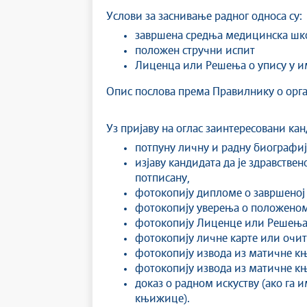
Услови за заснивање радног односа су:
завршена средња медицинска шк
положен стручни испит
Лиценца или Решења о упису у и
Опис послова према Правилнику о орга
Уз пријаву на оглас заинтересовани ка
потпуну личну и радну биографију
изјаву кандидата да је здравстве
потписану,
фотокопију дипломе о завршеној
фотокопију уверења о положеном
фотокопију Лиценце или Решења 
фотокопију личне карте или очита
фотокопију извода из матичне књ
фотокопију извода из матичне књ
доказ о радном искуству (ако га 
књижице).