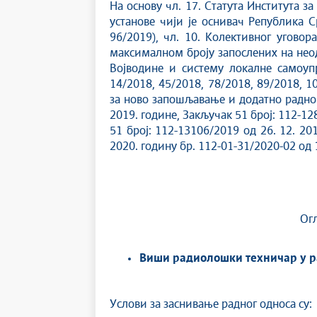
На основу чл. 17. Статута Института за
установе чији је оснивач Република 
96/2019), чл. 10. Колективног уговор
максималном броју запослених на нео
Војводине и систему локалне самоупр
14/2018, 45/2018, 78/2018, 89/2018, 1
за ново запошљавање и додатно радно 
2019. године, Закључак 51 број: 112-12
51 број: 112-13106/2019 од 26. 12. 20
2020. годину бр. 112-01-31/2020-02 од 1
Огл
Виши радиолошки техничар у р
Услови за заснивање радног односа су: