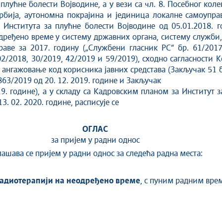
 плућне болести Војводине, а у вези са чл. 8. Посебног кол
Србија, аутономна покрајина и јединица локалне самоупра
а Института за плућне болести Војводине од 05.01.2018. 
дређено време у систему државних органа, систему служби
аве за 2017. годину („Службени гласник РС“ бр. 61/2017,
02/2018, 30/2019, 42/2019 и 59/2019), сходно сагласности 
ангажовање код корисника јавних средстава (Закључак 51 бр
863/2019 од 20. 12. 2019. године и Закључак
19. године), а у складу са Кадровским планом за Институт 
3. 02. 2020. године, расписује се
ОГЛАС
за пријем у радни однос
ашава се пријем у радни однос за следећа радна места:
адиотерапији на неодређено време
, с пуним радним вр