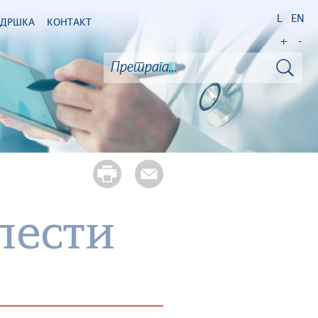
L
EN
ОДРШКА
КОНТАКТ
+
-
лести