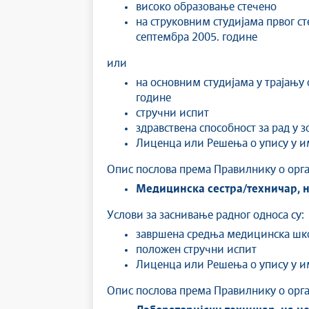
високо образовање стечено
на струковним студијама првог ст
септембра 2005. године
или
на основним студијама у трајању 
године
стручни испит
здравствена способност за рад у 
Лиценца или Решења о упису у и
Опис послова према Правилнику о орга
Медицинска сестра/техничар
,
Услови за заснивање радног односа су:
завршена средња медицинска шк
положен стручни испит
Лиценца или Решења о упису у и
Опис послова према Правилнику о орга