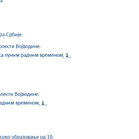
а
а Србије.
олести Војводине.
 са пуним радним временом,
1
лести Војводине.
радним временом,
1
исоко образовање од 10.