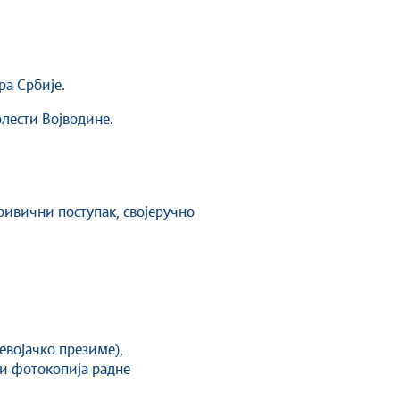
а Србије.
лести Војводине.
кривични поступак, својеручно
евојачко презиме),
ли фотокопија радне