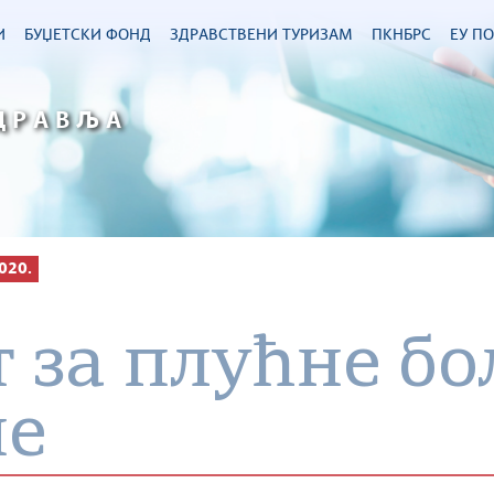
И
БУЏЕТСКИ ФОНД
ЗДРАВСТВЕНИ ТУРИЗАМ
ПКНБРС
ЕУ П
ДРАВЉА
020.
 за плућне бо
не