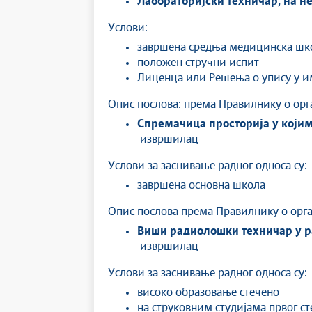
Лабораторијски техничар
,
на н
Услови:
завршена средња медицинска шко
положен стручни испит
Лиценца или Решења о упису у и
Опис послова: према Правилнику о орг
Спремачица просторија у којим
извршилац
Услови за заснивање радног односа су:
завршена основна школа
Опис послова према Правилнику о орга
Виши радиолошки техничар у р
извршилац
Услови за заснивање радног односа су:
високо образовање стечено
на струковним студијама првог ст