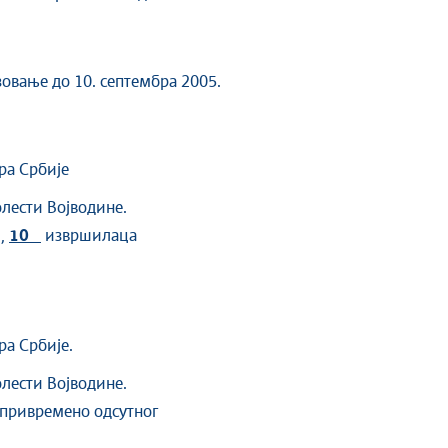
зовање до 10. септембра 2005.
ра Србије
лести Војводине.
м,
10
извршилаца
а Србије.
лести Војводине.
 привремено одсутног