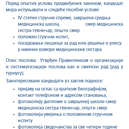
Поред општих услова предвиђених законом, кандидат
мора испуњавати и следеће посебне услове:
IV степен стручне спреме, завршена средња
медицинска школа, смер медицинска
сестра-техничар, општи смер
положен стручни испит,
поседовање лиценце за рад или решење о упису
у именик коморе медицинских сестара
Опис послова: Утврђен Правилником о организацији
и систематизацији послова као и сменски рад (рад у
турнусу).
Заинтересовани кандидати уз захтев подносе:
пријаву на оглас са кратком биографијом,
контакт телефоном и адресом становања,
фотокопију дипломе о завршеној школи-смер
медицинска сестра-техничар, општи смер
фотокопија уверења о положеном стручном
испиту
фотокопија сведочанства за све четири године