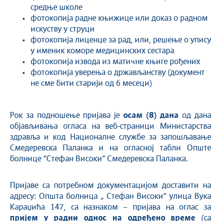
средње школе
фотокопија радне књижице или доказ о радном
искуству у струци
фотокопија лиценце за рад, или, решење о упису
у именик коморе медицинских сестара
фотокопија извода из матичне књиге рођених
фотокопија уверења о држављанству (документ
не сме бити старији од 6 месеци)
Рок за подношење пријава је
осам (8) дана
од дана
објављивања огласа на веб-страници Министарства
здравља и код Националне службе за запошљавање
Смедеревска Паланка и на огласној табли Опште
болнице “Стефан Високи“ Смедеревска Паланка.
Пријаве са потребном документацијом доставити на
адресу: Општа болница „ Стефан Високи“ улица Вука
Караџића 147, са назнаком – пријава на оглас за
пријем у радни однос на одређено време
(са