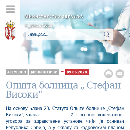
М
ИНИСТАРСТВО ЗДРАВЉА
Република Србија
АКТУЕЛНО
ЈАВНИ ПОЗИВИ
09.06.2020.
Општа болница „ Стефан
Високи“
На основу члана 23. Статута Опште болнице „Стефан
Високи“, члана 7. Посебног колективног
уговора за здравствене установе чији је оснивач
Република Србија, а у складу са кадровским планом