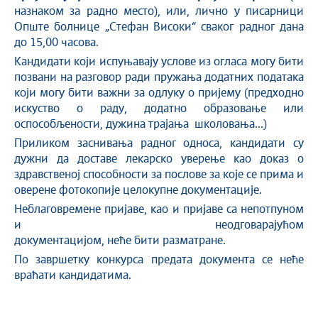
назнаком за радно место), или, лично у писарници
Опште болнице „Стефан Високи“ сваког радног дана
до 15,00 часова.
Кандидати који испуњавају услове из огласа могу бити
позвани на разговор ради пружања додатних података
који могу бити важни за одлуку о пријему (предходно
искуство о раду, додатно образовање или
оспособљености, дужина трајања школовања...)
Приликом заснивања радног односа, кандидати су
дужни да доставе лекарско уверење као доказ о
здравственој способности за послове за које се прима и
оверене фотокопије целокупне документације.
Неблаговремене пријаве, као и пријаве са непотпуном
и неодговарајућом
документацијом, неће бити разматране.
По завршетку конкурса предата документа се неће
враћати кандидатима.