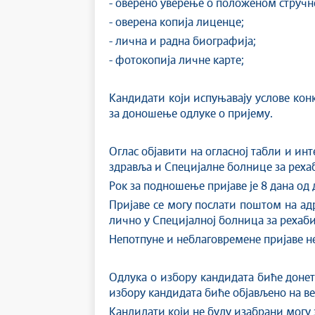
- оверено уверење о положеном стручн
- оверена копија лиценце;
- лична и радна биографија;
- фотокопија личне карте;
Кандидати који испуњавају услове кон
за доношење одлуке о пријему.
Оглас објавити на огласној табли и и
здравља и Специјалне болнице за рех
Рок за подношење пријаве је 8 дана од
Пријаве се могу послати поштом на ад
лично у Специјалној болница за рехаби
Непотпуне и неблаговремене пријаве не
Одлука о избору кандидата биће донета
избору кандидата биће објављено на в
Кандидати који не буду изабрани могу 