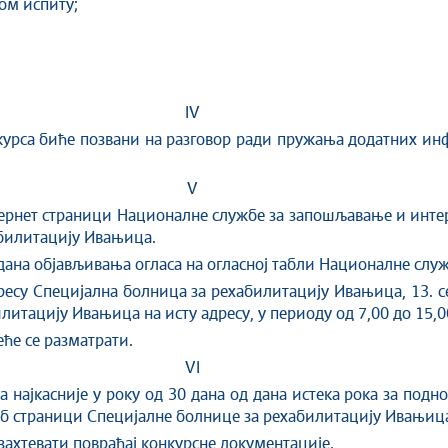
ом испиту;
IV
курса биће позвани на разговор ради пружања додатних ин
V
нтернет страници Националне службе за запошљавање и инт
абилитацију Ивањица.
 дана објављивања огласа на огласној табли Националне слу
ресу Специјална болница за рехабилитацију Ивањица, 13. с
литацију Ивањица на исту адресу, у периоду од 7,00 до 15,0
ће се разматрати.
VI
 најкасније у року од 30 дана од дана истека рока за под
еб страници Специјалне болнице за рехабилитацију Ивањиц
захтевати повраћај конкурсне документације.