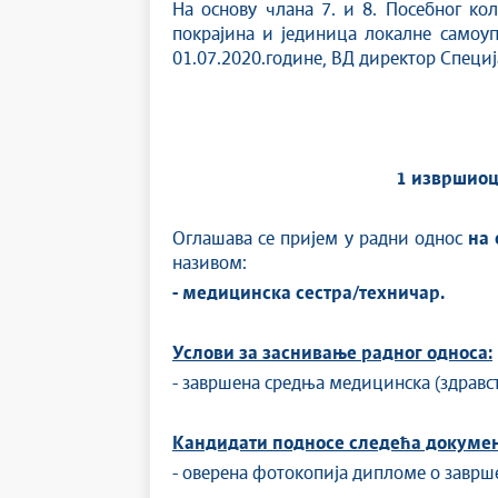
На основу члана 7. и 8. Посебног кол
покрајина и јединица локалне самоупр
01.07.2020.године, ВД директор Специ
1
извршиоц
Оглашава се пријем у радни однос
на 
називом:
- медицинска сестра/техничар.
Услови за заснивање радног односа:
- завршена средња медицинска (здравст
Кандидати подносе следећа документа
- оверена фотокопија дипломе о заврше