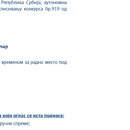
ч Република Србија, аутономна
асписивању конкурса бр.919 од
ичар
 временом за радно место под
 који оглас се иста подносе:
тручне спреме;