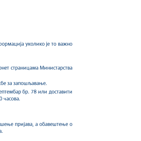
формација уколико је то важно
ернет страницама Министарства
жбе за запошљавање.
ептембар бр. 78 или доставити
0 часова.
ношење пријава, а обавештење о
а.