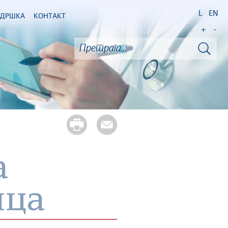
L
EN
ОДРШКА
КОНТАКТ
+
-
а
ица