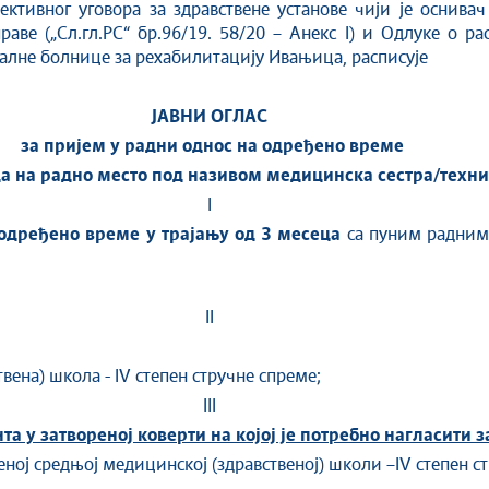
ективног уговора за здравствене установе чији је оснива
аве („Сл.гл.РС“ бр.96/19. 58/20 – Aнекс I) и Одлуке о р
јалне болнице за рехабилитацију Ивањица, расписује
ЈАВНИ ОГЛАС
за пријем у радни однос на одређено време
а на радно место под називом медицинска сестра/техн
I
одређено време у трајању од 3 месеца
са пуним радним
II
вена) школа - IV степен стручне спреме;
III
 у затвореној коверти на којој је потребно нагласити за
ној средњој медицинској (здравственој) школи –IV степен с