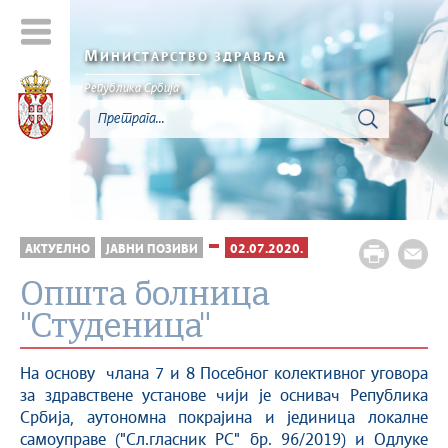
М
ИНИСТАРСТВО ЗДРАВЉА
Република Србија
АКТУЕЛНО
ЈАВНИ ПОЗИВИ
02.07.2020.
Општа болница
"Студеница"
На основу члана 7 и 8 Посебног колективног уговора
за здравствене установе чији је оснивач Република
Србија, аутономна покрајина и јединица локалне
самоуправе ("Сл.гласник РС" бр. 96/2019) и Одлуке