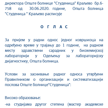
директора Опште болнице "Студеница" Краљево бр.6-
758 од 30.06.2020. године, Општа болница
"Студеница " Краљево расписује
О
Г
Л
А С
За пријем у радни однос једног извршиоца на
одређено време у трајању до 1 године, на радном
месту здравствени сарадник у биохемијској
лабораторији у Одељењу за лабораторијску
дијагностику, Општа болница.
Услови за заснивање радног односа утврђени
Правилником о организацији и систематизацији
послова Опште болнице"Студеница":
Високо образовање:
-на студијама другог степена (мастер академске