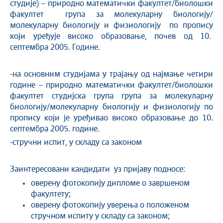
студије) – природно математички факултет/биолошки
факултет група за молекуларну биологију/
молекуларну биологију и физиологију по пропису
који уређује високо образовање, почев од 10.
септембра 2005. Године.
-на основним студијама у трајању од најмање четири
године – природно математички факултет/биолошки
факултет студијска група група за молекуларну
биологију/молекуларну биологију и физиологију по
пропису који је уређивао високо образовање до 10.
септембра 2005. године.
-стручни испит, у складу са законом
Заинтересовани кандидати уз пријаву подносе:
оверену фотокопију дипломе о завршеном
факултету;
оверену фотокопију уверења о положеном
стручном испиту у складу са законом;