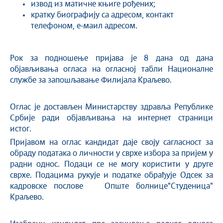
извод из матичне књиге рођених;
кратку биографију са адресом, контакт
телефоном, е-маил адресом.
Рок за подношење пријава је 8 дана од дана
објављивања огласа на огласној табли Националне
службе за запошљавање Филијала Краљево.
Оглас је достављен Министарству здравља Републике
Србије ради објављивања на интернет страници
истог.
Пријавом на оглас кандидат даје своју сагласност за
обраду података о личности у сврхе избора за пријем у
радни однос. Подаци се не могу користити у друге
сврхе. Подацима рукује и податке обрађује Одсек за
кадровске послове Опште болнице"Студеница"
Краљево.