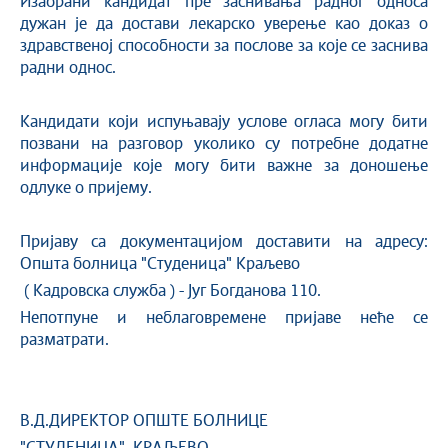
Изабрани кандидат пре заснивања радног односа
дужан је да достави лекарско уверење као доказ о
здравственој способности за послове за које се заснива
радни однос.
Кандидати који испуњавају услове огласа могу бити
позвани на разговор уколико су потребне додатне
информације које могу бити важне за доношење
одлуке о пријему.
Пријаву са документацијом доставити на адресу:
Општа болница "Студеница" Краљево
( Кадровска служба ) - Југ Богданова 110.
Непотпуне и неблаговремене пријаве неће се
разматрати.
В.Д.ДИРЕКТОР ОПШТЕ БОЛНИЦЕ