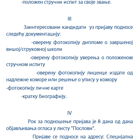
-положен стручни испит за своје звање.
III
Заинтересовани кандидати уз пријаву подносе
следећу документацију:
-оверену фотокопију дипломе о завршенoј
вишој/струковној школи
-оверену фотокопију уверења о положеном
стручном испиту
-оверену фотокопију лиценце издате од
надлежне коморе или решење о упису у комору
-фотокопију личне карте
-кратку биографију.
IV
Рок за подношење пријава је 8 дана од дана
објављивања огласа у листу "Послови".
Пријаве се подносе на адресу: Специјална