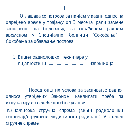
I
Оглашава се потреба за пријем у радни однос на
одређено време у трајању од 3 месеца, ради замене
запосленог на боловању, са скраћеним радним
временом у Специјалној болници "Сокобања" -
Сокобања за обављање послова:
Вишег радиолошког техничара у
дијагностици................................. 1 извршиоца
II
Поред општих услова за заснивање радног
односа утврђених Законом, кандидати треба да
испуњавају и следеће посебне услове:
-виша/висока стручна спрема (виши радиолошки
техничар/струковни медицински радиолог), VI степен
стручне спреме