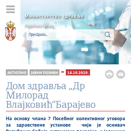
М
ИНИСТАРСТВО ЗДРАВЉА
Република Србија
АКТУЕЛНО
ЈАВНИ ПОЗИВИ
14.10.2020.
Дом здравља „Др
Милорад
Влајковић“Барајево
На основу члана 7 Посебног колективног уговора
за здравствене установе чији је оснивач