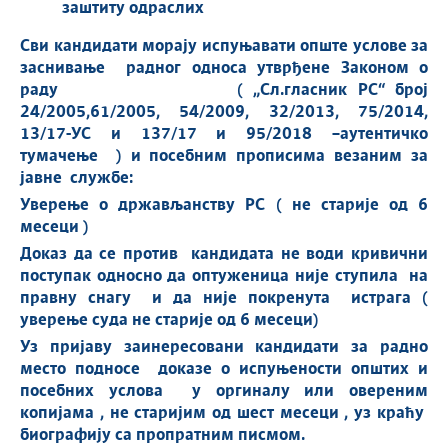
заштиту одраслих
Сви кандидати морају испуњавати опште услове за
заснивање радног односа утврђене Законом о
раду
( „Сл.гласник РС“ број
24/2005,61/2005, 54/2009, 32/2013, 75/2014,
13/17-УС и 137/17 и 95/2018 –аутентичко
тумачење ) и посебним прописима везаним за
јавне службе:
Уверење о држављанству РС ( не старије од 6
месеци )
Доказ да се против кандидата не води кривични
поступак односно да оптуженица није ступила на
правну снагу и да није покренута истрага (
уверење суда не старије од 6 месеци)
Уз пријаву заинересовани кандидати за радно
место подносе доказе о испуњености општих и
посебних услова у оргиналу или овереним
копијама , не старијим од шест месеци , уз краћу
биографију са пропратним писмом.