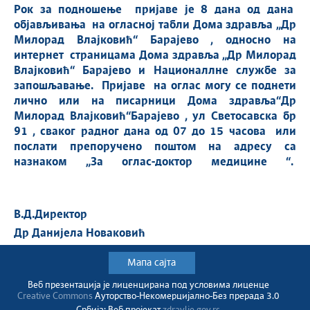
Рок за подношење пријаве је 8 дана од дана
објављивања на огласној табли Дома здравља „Др
Милорад Влајковић“ Барајево , односно на
интернет страницама Дома здравља „Др Милорад
Влајковић“ Барајево и Националлне службе за
запошљавање. Пријаве на оглас могу се поднети
лично или на писарници Дома здравља“Др
Милорад Влајковић“Барајево , ул Светосавска бр
91 , сваког радног дана од 07 до 15 часова или
послати препоручено поштом на адресу са
назнаком „За оглас-доктор медицине “.
В.Д.Директор
Др Данијела Новаковић
Мапа сајта
Веб презентација jе лиценциранa под условима лиценце
Creative Commons
Ауторство-Некомерцијално-Без прерада 3.0