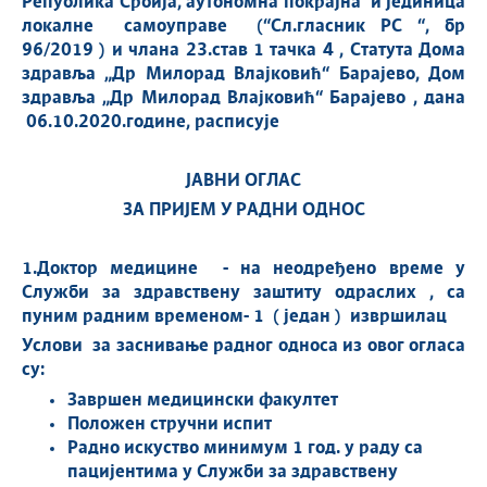
Република Србија, аутономна покрајна и јединица
локалне самоуправе (“Сл.гласник РС “, бр
96/2019
) и члана 23.став 1 тачка 4 , Статута Дома
здравља „Др Милорад Влајковић“ Барајево, Дом
здравља „Др Милорад Влајковић“ Барајево , дана
06.10
.20
20
.године, расписује
ЈАВНИ ОГЛАС
ЗА ПРИЈЕМ У РАДНИ ОДНОС
1.Доктор медицине - на неодређено време у
Служби за здравствену заштиту одраслих , са
пуним радним временом- 1 ( један ) извршилац
Услови за заснивање радног односа из овог огласа
су:
Завршен медицински факултет
Положен стручни испит
Радно искуство минимум 1 год. у раду са
пацијентима у Служби за здравствену