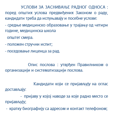
УСЛОВИ ЗА ЗАСНИВАЊЕ РАДНОГ ОДНОСА :
поред општих услова предвиђених Законом о раду,
кандидати треба да испуњавају и посебне услове:
- средње медицинско образовање у трајању од четири
године, медицинска школа
општег смера.
- положен стручни испит;
- поседовање лиценца за рад.
Опис послова : утврђен Правилником о
организацији и систематизацији послова.
Кандидати који се пријављују на оглас
достављају:
- пријаву у којој наводе за које радно место се
пријављују;
- кратку биографију са адресом и контакт телефоном;