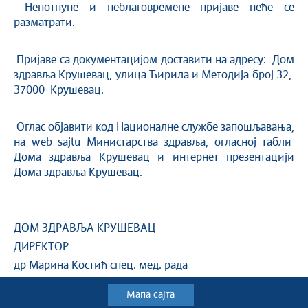
Непотпуне и неблаговремене пријаве неће се
разматрати.
Пријаве са документацијом доставити на адресу: Дом
здравља Крушевац, улица Ћирила и Методија број 32,
37000 Крушевац.
Оглас објавити код Националне службе запошљавања,
на web sajtu Министарства здравља, огласној табли
Дома здравља Крушевац и интернет презентацији
Дома здравља Крушевац.
ДОМ ЗДРАВЉА КРУШЕВАЦ
ДИРЕКТОР
др Марина Костић спец. мед. рада
Мапа сајта