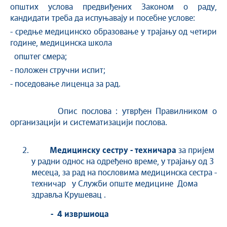
општих услова предвиђених Законом о раду,
кандидати треба да испуњавају и посебне услове:
- средње медицинско образовање у трајању од четири
године, медицинска школа
општег смера;
- положен стручни испит;
- поседовање лиценца за рад.
Опис послова : утврђен Правилником о
организацији и систематизацији послова.
Медицинску сестру - техничара
за пријем
у радни однос на одређено време, у трајању од 3
месеца, за рад на пословима медицинска сестра -
техничар у Служби опште медицине Дома
здравља Крушевац .
- 4 извршиоца