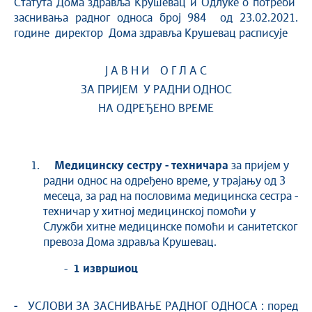
Статута Дома здравља Крушевац и Одлуке о потреби
заснивања радног односа број 984 од 23.02.2021.
године директор Дома здравља Крушевац расписује
Ј А В Н И О Г Л А С
ЗА ПРИЈЕМ У РАДНИ ОДНОС
НА ОДРЕЂЕНО ВРЕМЕ
Медицинску сестру - техничара
за пријем у
радни однос на одређено време, у трајању од 3
месеца, за рад на пословима медицинска сестра -
техничар у хитној медицинској помоћи у
Служби хитне медицинске помоћи и санитетског
превоза Дома здравља Крушевац.
-
1 извршиоц
-
УСЛОВИ ЗА ЗАСНИВАЊЕ РАДНОГ ОДНОСА : поред