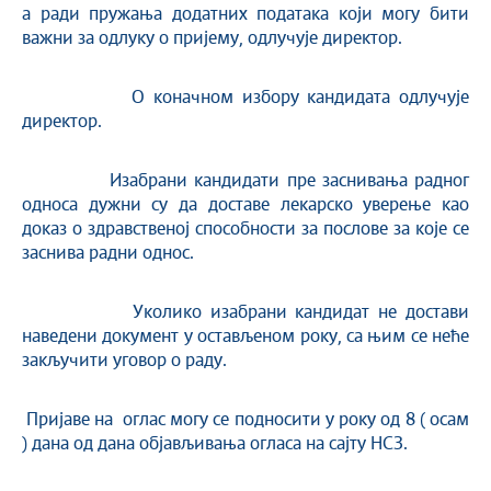
а ради пружања додатних података који могу бити
важни за одлуку о пријему, одлучује директор.
О коначном избору кандидата одлучује
директор.
Изабрани кандидати пре заснивања радног
односа дужни су да доставе лекарско уверење као
доказ о здравственој способности за послове за које се
заснива радни однос.
Уколико изабрани кандидат не достави
наведени документ у остављеном року, са њим се неће
закључити уговор о раду.
Пријавe на оглас могу се подносити у року од 8 ( осам
) дана од дана објављивања огласа на сајту НСЗ.