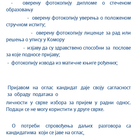
- оверену фотокопију дипломе о стеченом
образовању
- оверену фотокопију уверења о положеном
стручном испиту;
- оверену фотокопију лиценце за рад или
решења о упису у Комору
- изјаву да су здравствено способни за послове
за које подносе пријаву;
- фотокопију извода из матичне књиге рођених;
Пријавом на оглас кандидат даје своју сагласност
за обраду података о
личности у сврхе избора за пријем у радни однос.
Подаци се не могу користити у друге сврхе.
О потреби спровођења даљих разговора са
кандидатима који се јаве на оглас,