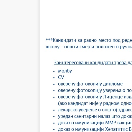
***
Кандидати за радно место под ре
школу – општи смер и положен стручни
Заинтересовани кандидати треба д
молбу
CV
оверену фотокопију дипломе
оверену фотокопију уверења о п
оверену фотокопију Лиценце изда
(ако кандидат није у радном однос
лекарско уверење о општој здрав
уредан санитарни налаз што док
доказ о имунизацији ММР вакцин
доказ о имунизацији Хепатитис Б