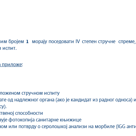
дним бројем
1
морају поседовати IV степен стручне спреме
 испит.
а приложе
:
оложеном стручном испиту
те од надлежног органа (ако је кандидат из радног односа)
у).
ственој способности
азује фотокопија санитарне књижице
ом или потврду о серолошкој анализи на морбиле (IGG анти