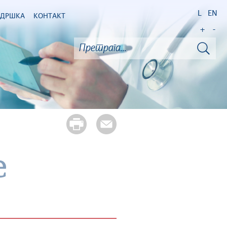
L
EN
ОДРШКА
КОНТАКТ
+
-
е