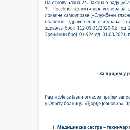
На основу члана 24. Закона о раду (»Сл
7. Посебног колективног уговора за з
локалне самоуправе («Службени гласни
обавезног здравственог осигурања са
здравља број: 112-01-31/2020-02 од 
Зрењанин број 01-924 од 01.03.2021. г
За пријем у 
Расписује се јавни оглас за пријем за
у Општу болницу «Ђорђе Јоановић» Зр
Медицинска сестра – техничар