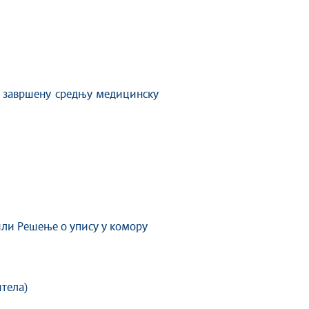
, завршену средњу медицинску
 или Решење о упису у комору
тела)