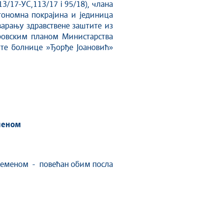
3/17-УС,113/17 i 95/18), члана
утономна покрајина и јединица
варању здравствене заштите из
дровским планом Министарства
ште болнице »Ђорђе Јоановић»
меном
 временом - повећан обим посла