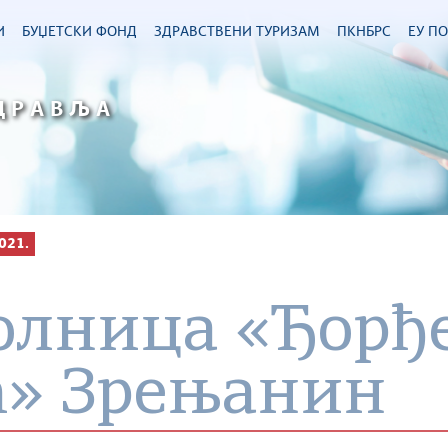
И
БУЏЕТСКИ ФОНД
ЗДРАВСТВЕНИ ТУРИЗАМ
ПКНБРС
ЕУ П
ДРАВЉА
021.
олница «Ђорђ
ћ» Зрењанин