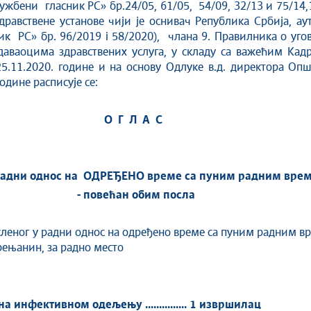
ужбени гласник РС» бр.24/05, 61/05, 54/09, 32/13 и 75/14,1
дравствене установе чији је оснивач Република Србија, а
к РС» бр. 96/2019 i 58/2020), члана 9. Правилника о уго
 даваоцима здравствених услуга, у складу са важећим Ка
25.11.2020. године и на основу Одлуке в.д. директора Оп
одинe расписује се:
О
Г
Л
А
С
радни однос на
ОДРЕЂЕНО
време са пуним радним вре
- повећан обим посла
посленог у радни однос на одређено време са пуним радним
ењанин, за радно место
на
инфективном одељењу
........
....... 1 извршилац