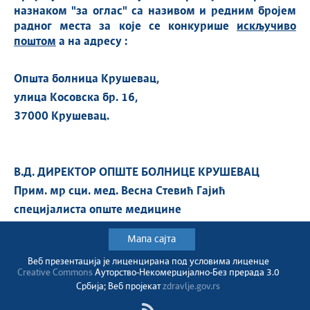
назнаком "за оглас" са називом и редним бројем
радног места за које се конкурише
искључиво
поштом
а на адресу
:
Општа болница Крушевац,
улица Косовска бр. 16,
37000 Крушевац.
В.Д. ДИРЕКТОР ОПШТЕ БОЛНИЦЕ КРУШЕВАЦ
Прим. мр сци. мед. Весна Стевић Гајић
с
пецијалиста опште медицине
Мапа сајта
Веб презентација jе лиценциранa под условима лиценце
Creative Commons
Ауторство-Некомерцијално-Без прерада 3.0
Србија; Веб пројекат
zdravlje.gov.rs