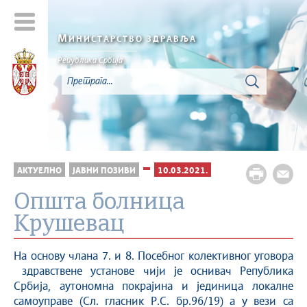
М
ИНИСТАРСТВО ЗДРАВЉА
Република Србија
АКТУЕЛНО
ЈАВНИ ПОЗИВИ
10.03.2021.
Општа болница
Крушевац
На основу члана 7. и 8. Посебног колективног уговора
здравствене установе чији је оснивач Република
Србија, aутономна покрајина и јединица локалне
самоуправе (Сл. гласник Р.С. бр.96/19) а у вези са