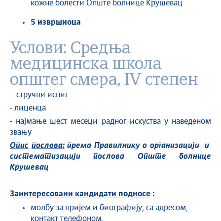
кожне болести Опште болнице Крушевац
5 извршиоца
Услови: Средња
медицинска школа
општег смера, IV степен
- стручни испит
- лиценца
- најмање шест месеци радног искуства у наведеном
звању
Опис
послова
:
према
Правилнику
о
организацији
и
систематизацији
послова
Опште
болнице
Крушевац
Заинтересовани кандидати подносе
:
молбу за пријем и биографију, са адресом,
контакт телефоном,