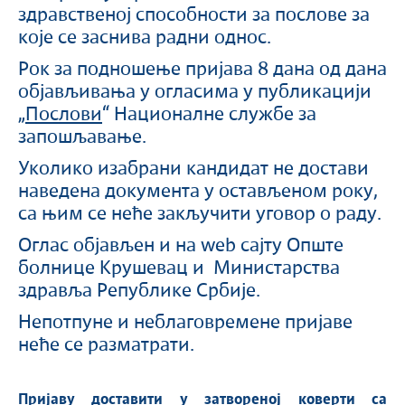
здравственој способности за послове за
које се заснива радни однос.
Рок за подношење пријава 8 дана од дана
објављивања у огласима у публикацији
„Послови
“ Националне службе за
запошљавање.
Уколико изабрани кандидат не достави
наведена документа у остављеном року,
са њим се неће закључити уговор о раду.
Оглас објављен и на web сајту Опште
болнице Крушевац и Министарства
здравља Републике Србије.
Непотпуне и неблаговремене пријаве
неће се разматрати.
Пријаву доставити у затвореној коверти са