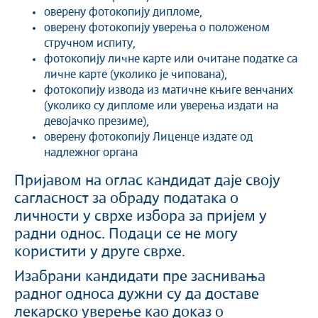
оверену фотокопију дипломе,
оверену фотокопију уверења о положеном
стручном испиту,
фотокопију личне карте или очитане податке са
личне карте (уколико је чипована),
фотокопију извода из матичне књиге венчаних
(уколико су дипломе или уверења издати на
девојачко презиме),
oверену фотокопију Лиценце издате од
надлежног органа
Пријавом на оглас кандидат даје своју
сагласност за обраду података о
личности у сврхе избора за пријем у
радни однос. Подаци се не могу
користити у друге сврхе.
Изабрани кандидати пре заснивања
радног односа дужни су да доставе
лекарско уверење као доказ о