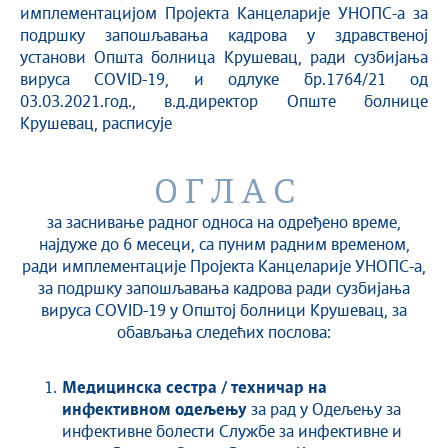
имплементацијом Пројекта Канцеларије УНОПС-а за
подршку запошљавања кадрова у здравственој
установи Oпшта болница Крушевац, ради сузбијања
вируса COVID-19, и одлуке бр.1764/21 од
03.03.2021.год., в.д.директор Опште болнице
Крушевац, расписује
О Г Л А С
за заснивање радног односа на одређено време,
најдуже до 6 месеци, са пуним радним временом,
ради имплементације Пројекта Канцеларије УНОПС-а,
за подршку запошљавања кадрова ради сузбијања
вируса COVID-19 у Општој болници Крушевац, за
обављања следећих послова:
Медицинска сестра / техничар на
инфективном одељењу
за рад у Одељењу за
инфективне болести Службе за инфективне и