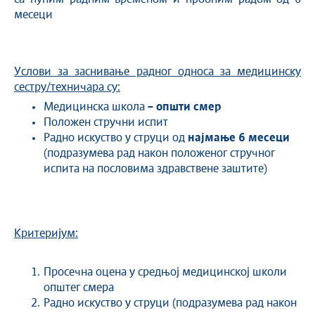
месеци
Услови за заснивање радног односа за медицинску
сестру/техничара су:
Медицинска школа
– општи смер
Положен стручни испит
Радно искуство у струци од
најмање 6 месеци
(подразумева рад након положеног стручног
испита на пословима здравствене заштите)
Критеријум:
Просечна оцена у средњој медицинској школи
општег смера
Радно искуство у струци (подразумева рад након