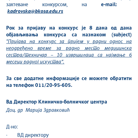
захтеване конкурсом, на
e
-mail:
kadrovska@bkosa.edu.rs
Рок за пријаву на конкурс је
8 дана од дана
објављивања конкурса са назнаком
(
subject
)
"Пријава на конкурс за пријем у радни однос на
неодређено време за радно место медицинска
сестра/техничар – 10 извршилаца са најмање 6
месеци радног искуства“.
За све
додатне
информације се можете обратити
на телефон 011/20-95-605.
Вд Директор Клиничко-болничког центра
Доц. др Марија Здравковић
Д-но:
· ВД директору