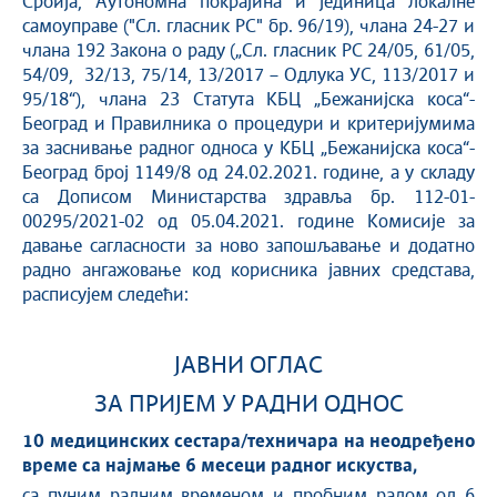
Србија, Аутономна покрајина и јединица локалне
самоуправе ("Сл. гласник РС" бр. 96/19), члана 24-27 и
члана 192 Закона о раду („Сл. гласник РС 24/05, 61/05,
54/09, 32/13, 75/14, 13/2017 – Одлука УС, 113/2017 и
95/18“), члана 23 Статута КБЦ „Бежанијска коса“-
Београд и Правилника о процедури и критеријумима
за заснивање радног односа у КБЦ „Бежанијска коса“-
Београд број 1149/8 од 24.02.2021. године, а у складу
са Дописом Министарства здравља бр. 112-01-
00295/2021-02 од 05.04.2021. године Комисије за
давање сагласности за ново запошљавање и додатно
радно ангажовање код корисника јавних средстава,
расписујем следећи:
ЈАВНИ ОГЛАС
ЗА ПРИЈЕМ У РАДНИ ОДНОС
10
медицинских сестара/техничара на неодређено
време са најмање 6 месеци радног искуства,
са пуним радним временом и пробним радом од 6