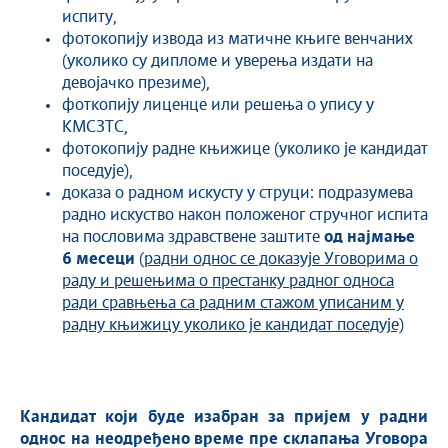
испиту,
фотокопију извода из матичне књиге венчаних
(уколико су дипломе и уверења издати на
девојачко презиме),
фоткопију лиценце или решења о упису у
КМСЗТС,
фотокопију радне књижице (уколико је кандидат
поседује),
доказа о радном искусту у струци: подразумева
радно искуство након положеног стручног испита
на пословима здравствене заштите
од најмање
6 месеци
(радни однос се доказује Уговорима о
раду и решењима о престанку радног односа
ради сравњења са радним стажом уписаним у
радну књижицу уколико је кандидат поседује)
Кандидат који буде изабран за пријем у радни
однос на неодређено време пре склапања Уговора