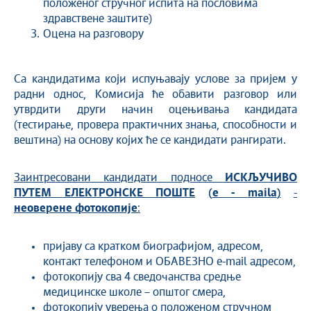
положеног стручног испита на пословима
здравствене заштите)
Оцена на разговору
Са кандидатима који испуњавају услове за пријем у
радни однос, Комисија ће обавити разговор или
утврдити други начин оцењивања кандидата
(тестирање, провера практичних знања, способности и
вештина) на основу којих ће се кандидати рангирати.
Заинтресовани кандидати подносе
ИСКЉУЧИВО
ПУТЕМ ЕЛЕКТРОНСКЕ ПОШТЕ
(
e
-
maila
)
-
неоверене фотокопије
:
пријаву са кратком биографијом, адресом,
контакт телефоном и ОБАВЕЗНО е-mail адресом,
фотокопију сва 4 сведочанства средње
медицинске школе – општог смера,
фотокопију уверења о положеном стручном