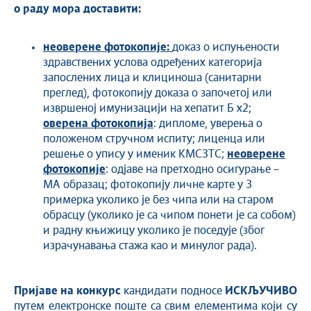
о раду мора доставити:
неоверене фотокопије:
доказ о испуњености
здравствених услова одређених категорија
запослених лица и клициноша (санитарни
преглед), фотокопију доказа о започетој или
извршеној имунизацији на хепатит Б x2;
оверена фотокопија
: дипломе, уверења о
положеном стручном испиту; лиценца или
решење о упису у именик КМСЗТС;
неоверене
фотокопије
: одјаве на претходно осигурање –
МА образац; фотокопију личне карте у 3
примерка уколико је без чипа или на старом
обрасцу (уколико је са чипом понети је са собом)
и радну књижицу уколико је поседује (због
израчунавања стажа као и минулог рада).
Пријаве на конкурс
кандидати подносе
ИСКЉУЧИВО
путем електронске поште са свим елементима који су