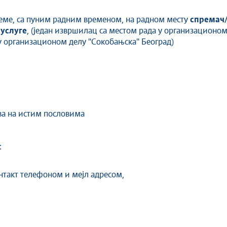
еме, са пуним радним временом, на радном месту
спремач/
 услуге
, (један извршилац са местом рада у организационом 
 организационом делу ''Сокобањска'' Београд)
ва на истим пословима
:
онтакт телефоном и мејл адресом,