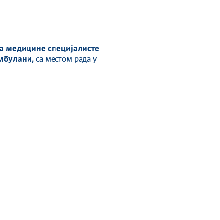
а медицине специјалисте
амбулани,
са местом рада у