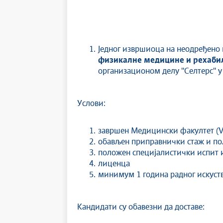
Једног извршиоца на неодређено
физикалне медицине и рехабил
организационом делу ''Селтерс'' 
Услови:
завршен Медицински факултет (VI
обављен приправнички стаж и по
положен специјалистички испит 
лиценца
минимум 1 година радног искуст
Кандидати су обавезни да доставе: