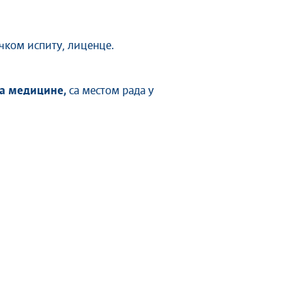
чком испиту, лиценце.
ра медицине,
са местом рада у