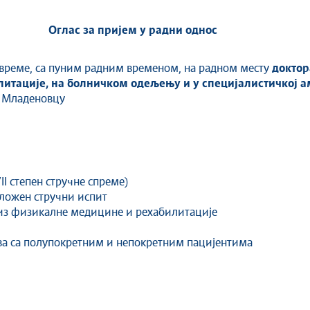
Оглас за пријем у радни однос
 време, са пуним радним временом, на радном месту
доктор
итације, на болничком одељењу и у специјалистичкој 
у Младеновцу
I степен стручне спреме)
ложен стручни испит
из физикалне медицине и рехабилитације
ва са полупокретним и непокретним пацијентима