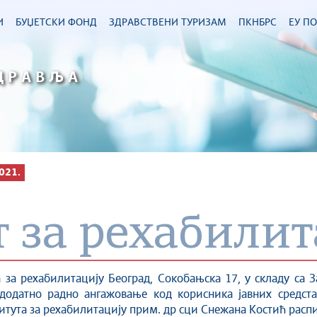
И
БУЏЕТСКИ ФОНД
ЗДРАВСТВЕНИ ТУРИЗАМ
ПКНБРС
ЕУ П
ДРАВЉА
021.
 за рехабилит
а за рехабилитацију Београд, Сокобањска 17, у складу са
додатно радно ангажовање код корисника јавних средста
титута за рехабилитацију прим. др сци Снежана Костић распи