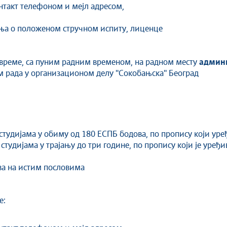
онтакт телефоном и мејл адресом,
ења о положеном стручном испиту, лиценце
 време, са пуним радним временом, на радном месту
админ
м рада у организационом делу ''Сокобањска'' Београд
студијама у обиму од 180 ЕСПБ бодова, по пропису који уре
 студијама у трајању до три године, по пропису који је уређ
ва на истим пословима
е: