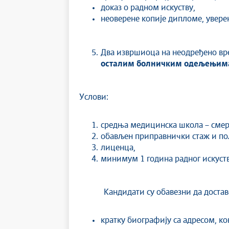
доказ о радном искуству,
неоверене копије дипломе, увер
Два извршиоца на неодређено вр
осталим болничким одељењим
Услови:
средња медицинска школа – смер 
обављен приправнички стаж и по
лиценца,
минимум 1 година радног искуст
Кандидати су обавезни да достав
кратку биографију са адресом, к