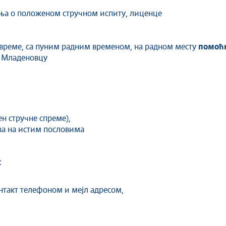
ења о положеном стручном испиту, лиценце
 време, са пуним радним временом, на радном месту
помоћ
у Младеновцу
ен стручне спреме),
ва на истим пословима
:
онтакт телефоном и мејл адресом,