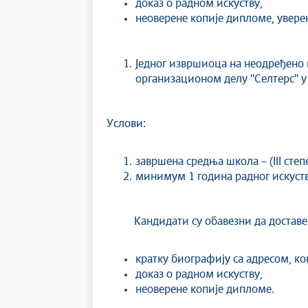
доказ о радном искуству,
неоверене копије дипломе, увер
Једног извршиоца на неодређено
организационом делу ''Селтерс'' 
Услови:
завршена средња школа – (III степ
минимум 1 година радног искуст
Кандидати су обавезни да доставе
кратку биографију са адресом, к
доказ о радном искуству,
неоверене копије дипломе.