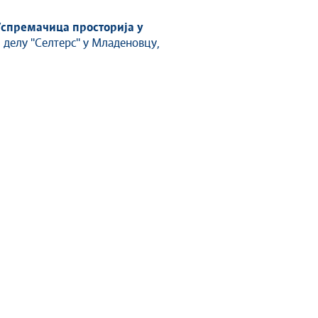
спремачица просторија у
делу ''Селтерс'' у Младеновцу,