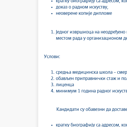
кратку биографију са адресом, к
доказ о радном искуству,
неоверене копије дипломе
Једног извршиоца на неодређено
местом рада у организационом дел
Услови:
средња медицинска школа – смер 
обављен приправнички стаж и по
лиценца
минимум 1 година радног искуст
Кандидати су обавезни да доставе
кратку биографију са адресом, к