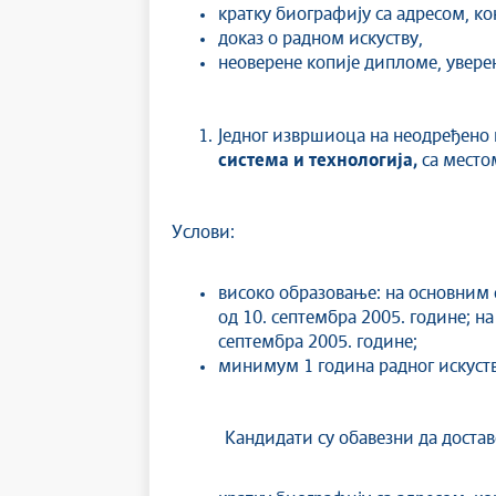
кратку биографију са адресом, к
доказ о радном искуству,
неоверене копије дипломе, увер
Једног извршиоца на неодређено
система и технологија,
са место
Услови:
високо образовање: на основним 
од 10. септембра 2005. године; на
септембра 2005. године;
минимум 1 година радног искуст
Кандидати су обавезни да достав