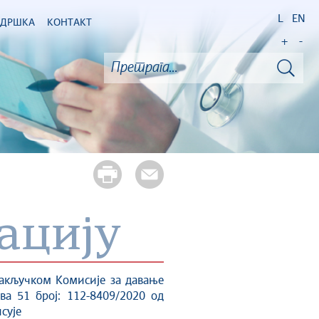
L
EN
ОДРШКА
КОНТАКТ
+
-
ацију
 Закључком Комисије за давање
ва 51 број: 112-8409/2020 од
сује