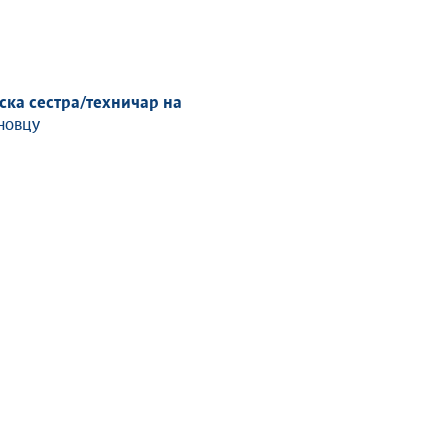
ка сестра/техничар на
еновцу