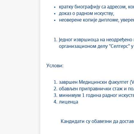
кратку биографију са адресом, к
доказ о радном искуству,
неоверене копије дипломе, увер
Једног извршиоца на неодређено
организационом делу ''Селтерс'' 
Услови:
завршен Медицински факултет (VI
обављен приправнички стаж и по
минимум 1 година радног искуст
лиценца
Кандидати су обавезни да достав