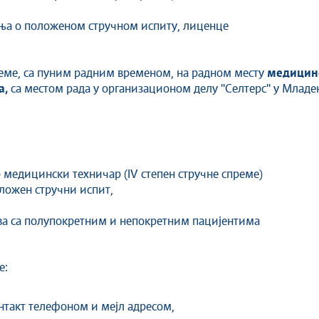
ења о положеном стручном испиту, лиценце
еме, са пуним радним временом, на радном месту
медицинс
а,
са местом рада у организационом делу ''Селтерс'' у Млад
медицински техничар (IV степен стручне спреме)
ложен стручни испит,
ва са полупокретним и непокретним пацијентима
е:
онтакт телефоном и мејл адресом,