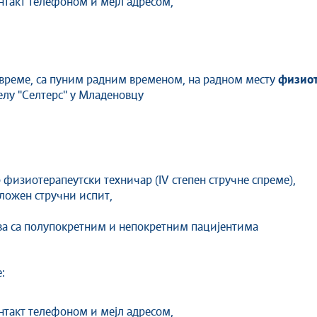
онтакт телефоном и мејл адресом,
 време, са пуним радним временом, на радном месту
физиот
у ''Селтерс'' у Младеновцу
физиотерапеутски техничар (IV степен стручне спреме),
ложен стручни испит,
ва са полупокретним и непокретним пацијентима
:
онтакт телефоном и мејл адресом,