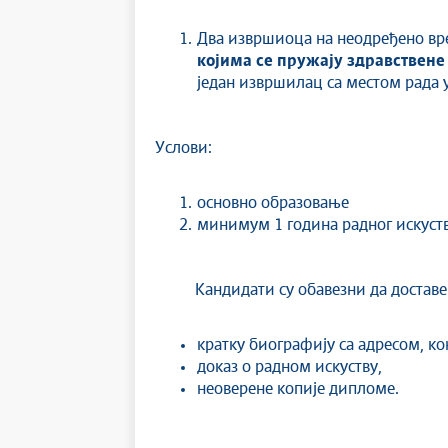
Два извршиоца на неодређено вр
којима се пружају здравствене
један извршилац са местом рада у
Услови:
основно образовање
минимум 1 година радног искуст
Кандидати су обавезни да доставе
кратку биографију са адресом, к
доказ о радном искуству,
неоверене копије дипломе.