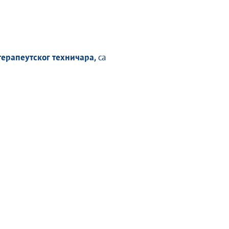
ерапеутског техничара,
са