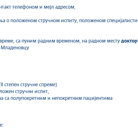
онтакт телефоном и мејл адресом,
ења о положеном стручном испиту, положеном специјалисти
 време, са пуним радним временом, на радном месту
докто
у Младеновцу
I степен стручне спреме)
ложен стручни испит,
ва са полупокретним и непокретним пацијентима
е: