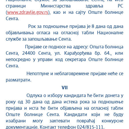
страници Министарства здравља РС
(
www.zdravlje.gov.rs
), као и на сајту Опште болнице
Сента.
Рок за подношење пријава је 8 дана од дана
објављивања огласа на огласној табли Националне
службе за запошљавање Сента.
Пријаве се подносе на адресу: Општа болница
Сента, 24400 Сента, ул. Карађорђева бр. 64., или
непосредно у управи код секретара Опште болнице
Сента.
Непотпуне и неблаговремене пријаве неће се
разматрати.
VII
Одлука о избору кандидата ће бити донета у
року од 30 дана од дана истека рока за подношење
пријава и иста ће бити објављена на огласној табли
Опште болнице Сента. Кандидати који не буду
изабрани могу захтевати повраћај конкурсне
документације. Контакт телефон 024/815-111.