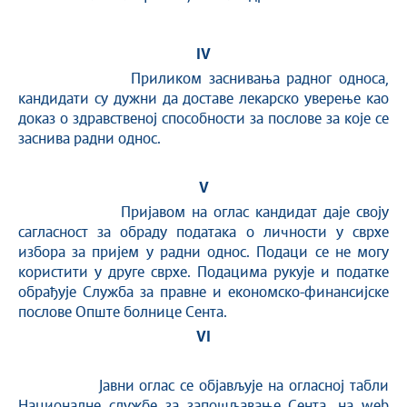
IV
Приликом заснивања радног односа,
кандидати су дужни да доставе лекарско уверење као
доказ о здравственој способности за послове за које се
заснива радни однос.
V
Пријавом на оглас кандидат даје своју
сагласност за обраду података о личности у сврхе
избора за пријем у радни однос. Подаци се не могу
користити у друге сврхе. Подацима рукује и податке
обрађује Служба за правне и економско-финансијске
послове Опште болнице Сента.
VI
Јавни оглас се објављује на огласној табли
Националне службе за запошљавање Сента, на web