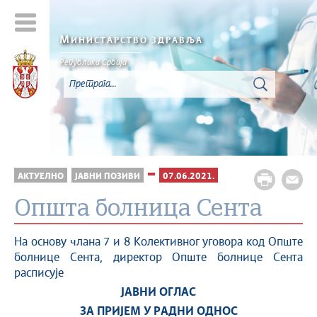
М
ИНИСТАРСТВО ЗДРАВЉА
Република Србија
АКТУЕЛНО
ЈАВНИ ПОЗИВИ
07.06.2021.
Oпшта болница Сента
На основу члана 7 и 8 Колективног уговора код Опште
болнице Сента, директор Опште болнице Сента
расписује
ЈАВНИ О
ГЛАС
ЗА ПРИЈЕМ У РАДНИ ОДНОС