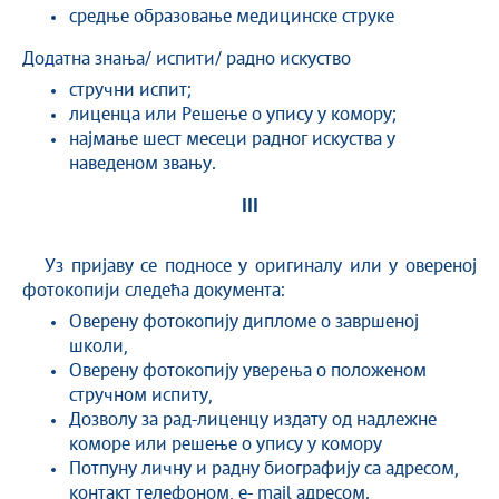
средње образовање медицинске струке
Додатна знања/ испити/ радно искуство
стручни испит;
лиценца или Решење о упису у комору;
најмање шест месеци радног искуства у
наведеном звању.
III
Уз пријаву се подносе у оригиналу или у овереној
фотокопији следећа документа:
Оверену фотокопију дипломе о завршеној
школи,
Оверену фотокопију уверења о положеном
стручном испиту,
Дозволу за рад-лиценцу издату од надлежне
коморе или решење о упису у комору
Потпуну личну и радну биографију са адресом,
контакт телефоном, е- mail адресом.