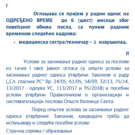
I
Оглашава се пријем у радни однос на
ОДРЕЂЕНО ВРЕМЕ до 6 (шест) месеци због
повећаног обима посла, са пуним радним
временом следећих кадрова:
медицинска сестра/техничар
– 1
извршилац
.
II
Услови за заснивање радног односа за послове
из тачке I овог Јавног огласа су општи услови за
заснивање радног односа утврђени Законом о раду
(„Сл. гласник РС“ бр. 24/05, 61/05, 54/09, 32/13, 75/14,
13/2017 - одлука УС, 113/2017 и 95/2018) и посебни
услови утврђени Правилником о организацији и
систематизацији послова Опште болнице Сента.
Поред општих услова за заснивање радног
односа утврђених Законом, кандидати треба да
испуњавају и следеће посебне услове:
Стручна спрема / образовање