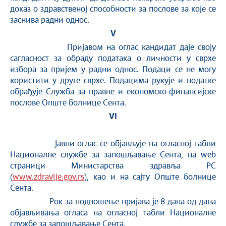
доказ о здравственој способности за послове за које се
заснива радни однос.
V
Пријавом на оглас кандидат даје своју
сагласност за обраду података о личности у сврхе
избора за пријем у радни однос. Подаци се не могу
користити у друге сврхе. Подацима рукује и податке
обрађује Служба за правне и економско-финансијске
послове Опште болнице Сента.
VI
Јавни оглас се објављује на огласној табли
Националне службе за запошљавање Сента, на web
страници Министарства здравља РС
(
www.zdravlje.gov.rs
), као и на сајту Опште болнице
Сента.
Рок за подношење пријава је 8 дана од дана
објављивања огласа на огласној табли Националне
службе за запошљавање Сента.