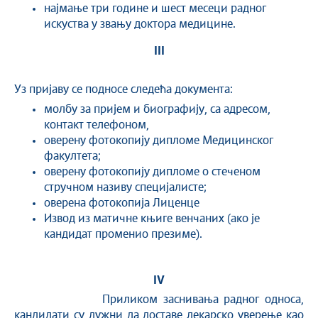
најмање три године и шест месеци радног
искуства у звању доктора медицине.
III
Уз пријаву се подносе следећа документа:
молбу за пријем и биографију, са адресом,
контакт телефоном,
оверену фотокопију дипломе Медицинског
факултета;
оверену фотокопију дипломе о стеченом
стручном називу специјалисте;
оверена фотокопија Лиценце
Извод из матичне књиге венчаних (ако је
кандидат променио презиме).
IV
Приликом заснивања радног односа,
кандидати су дужни да доставе лекарско уверење као