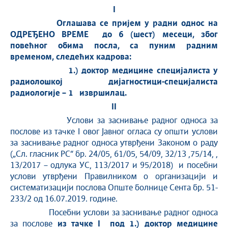
I
Оглашава се пријем у радни однос на
ОДРЕЂЕНО ВРЕМЕ до 6 (шест)
месеци, због
повећног обима посла, са пуним радним
временом, следећих кадрова:
1.)
доктор медицине специјалиста у
радиолошкој дијагностици
-специјалиста
радиологије –
1 изврши
лац.
II
Услови за заснивање радног односа за
послове из тачке I овог Јавног огласа су општи услови
за заснивање радног односа утврђени Законом о раду
(„Сл. гласник РС“ бр. 24/05, 61/05, 54/09, 32/13 ,75/14, ,
13/2017 – одлука УС, 113/2017 и 95/2018) и посебни
услови утврђени Правилником о организацији и
систематизацији послова Опште болнице Сента бр. 51-
233/2 oд 16.07.2019. године.
Посебни услови за заснивање радног односа
за послове
из тачке I под
1.)
доктор медицине