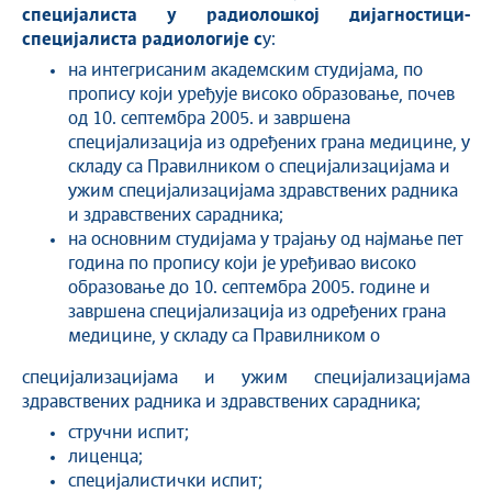
специјалиста у радиолошкој дијагностици
-
специјалиста радиологије с
у:
на интегрисаним академским студијама, по
пропису који уређује високо образовање, почев
од 10. септембра 2005. и завршена
специјализација из одређених грана медицине, у
складу са Правилником о специјализацијама и
ужим специјализацијама здравствених радника
и здравствених сарадника;
на основним студијама у трајању од најмање пет
година по пропису који је уређивао високо
образовање до 10. септембра 2005. године и
завршена специјализација из одређених грана
медицине, у складу са Правилником о
специјализацијама и ужим специјализацијама
здравствених радника и здравствених сарадника;
стручни испит;
лиценца;
специјалистички испит;