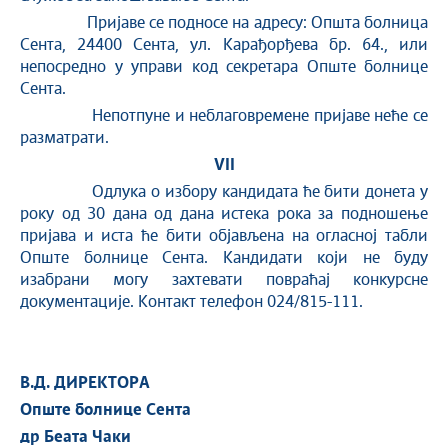
Пријаве се подносе на адресу: Општа болница
Сента, 24400 Сента, ул. Карађорђева бр. 64., или
непосредно у управи код секретара Опште болнице
Сента.
Непотпуне и неблаговремене пријаве неће се
разматрати.
VII
Одлука о избору кандидата ће бити донета у
року од 30 дана од дана истека рока за подношење
пријава и иста ће бити објављена на огласној табли
Опште болнице Сента. Кандидати који не буду
изабрани могу захтевати повраћај конкурсне
документације. Контакт телефон 024/815-111.
В.Д.
ДИРЕКТОРА
Опште болнице Сента
д
р Беата Чаки