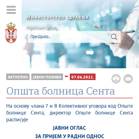
М
ИНИСТАРСТВО ЗДРАВЉА
Република Србија
АКТУЕЛНО
ЈАВНИ ПОЗИВИ
07.06.2021.
Oпшта болница Сента
На основу члана 7 и 8 Колективног уговора код Опште
болнице Сента, директор Опште болнице Сента
расписује
ЈАВНИ О
ГЛАС
ЗА ПРИЈЕМ У РАДНИ ОДНОС