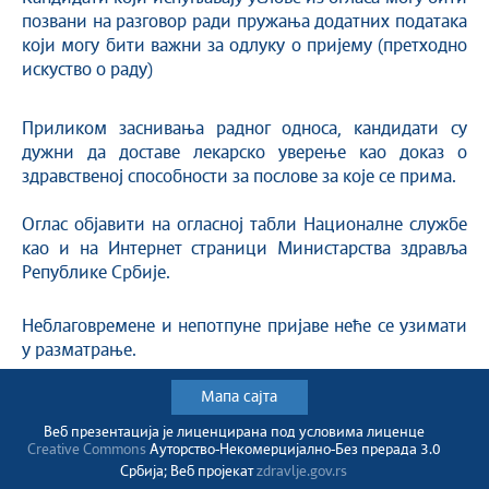
позвани на разговор ради пружања додатних података
који могу бити важни за одлуку о пријему (претходно
искуство о раду)
Приликом заснивања радног односа, кандидати су
дужни да доставе лекарско уверење као доказ о
здравственој способности за послове за које се прима.
Оглас објавити на огласној табли Националне службе
као и на Интернет страници Министарства здравља
Републике Србије.
Неблаговремене и непотпуне пријаве неће се узимати
у разматрање.
Мапа сајта
Веб презентација jе лиценциранa под условима лиценце
Creative Commons
Ауторство-Некомерцијално-Без прерада 3.0
Србија; Веб пројекат
zdravlje.gov.rs