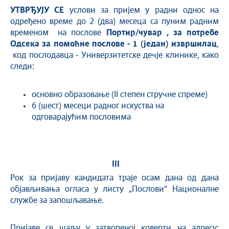
УТВРЂУЈУ СЕ
услови за пријем у радни однос на
одређено време до 2 (два) месеца са пуним радним
временом на послове
Портир/чувар
, за потребе
Одсека за помоћне послове -
1
(
један
) извршилац
,
код послодавца - Универзитетске дечје клинике, како
следи:
основно образовање (II степен стручне спреме)
6 (шест) месеци радног искуства на
одговарајућим пословима
II
I
Рок за пријаву кандидата траје осам дана од дана
објављивања огласа у листу „Послови“ Националне
службе за запошљавање.
Пријаве се шаљу у затвореној коверти на адресу: