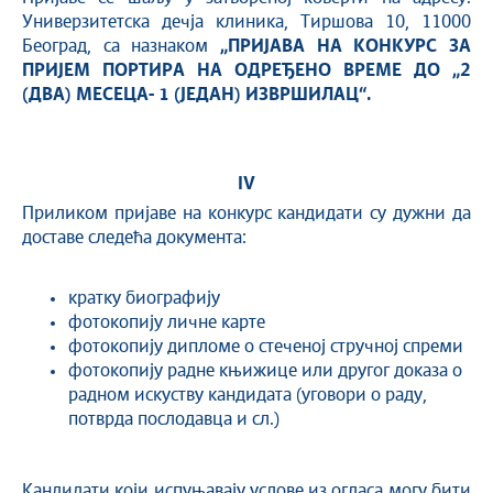
Универзитетска дечја клиника, Тиршова 10, 11000
Београд, са назнаком
„ПРИЈАВА НА КОНКУРС ЗА
ПРИЈЕМ
ПОРТИР
А
НА ОДРЕЂЕНО ВРЕМЕ
ДО
„2
(
ДВА
) МЕСЕЦ
А
-
1 (ЈЕДАН) ИЗВРШИЛАЦ“
.
I
V
Приликом пријаве на конкурс кандидати су дужни да
доставе следећа документа:
кратку биографију
фотокопију личне карте
фотокопију дипломе о стеченој стручној спреми
фотокопију радне књижице или другог доказа о
радном искуству кандидата (уговори о раду,
потврда послодавца и сл.)
Кандидати који испуњавају услове из огласа могу бити