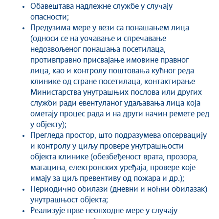
Обавештава надлежне службе у случају
опасности;
Предузима мере у вези са понашањем лица
(односи се на уочавање и спречавање
недозвољеног понашања посетилаца,
противправно присвајање имовине правног
лица, као и контролу поштовања кућног реда
клинике од стране посетилаца, контактирање
Министарства унутрашњих послова или других
служби ради евентуланог удаљавања лица која
ометају процес рада и на други начин ремете ред
у објекту);
Прегледа простор, што подразумева опсервацију
и контролу у циљу провере унутрашњости
објекта клинике (обезбеђеност врата, прозора,
магацина, електронских уређаја, провере које
имају за циљ превентиву од пожара и др.);
Периодично обилази (дневни и ноћни обилазак)
унутрашњост објекта;
Реализује прве неопходне мере у случају