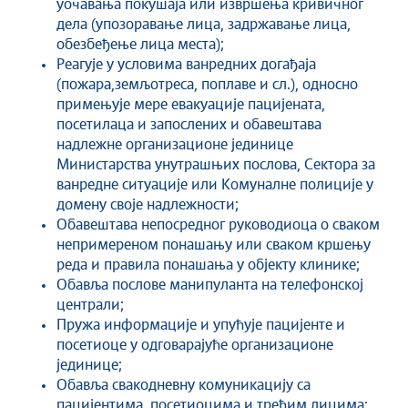
уочавања покушаја или извршења кривичног
дела (упозоравање лица, задржавање лица,
обезбеђење лица места);
Реагује у условима ванредних догађаја
(пожара,земљотреса, поплаве и сл.), односно
примењује мере евакуације пацијената,
посетилаца и запослених и обавештава
надлежне организационе јединице
Министарства унутрашњих послова, Сектора за
ванредне ситуације или Комуналне полиције у
домену своје надлежности;
Обавештава непосредног руководиоца о сваком
непримереном понашању или сваком кршењу
реда и правила понашања у објекту клинике;
Обавља послове манипуланта на телефонској
централи;
Пружа информације и упућује пацијенте и
посетиоце у одговарајуће организационе
јединице;
Обавља свакодневну комуникацију са
пацијентима, посетиоцима и трећим лицима;