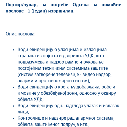
Портир/чувар
, за потребе Одсека за помоћне
послове -
1
(
један
) извршилац
.
Опис послова:
Води евиденцију о уласцима и изласцима
странака из објекта и дворишта УДК, што
подразумева и надзор рампе и руковање
постојећим техничким системима заштите
(систем затворене телевизије - видео надзор,
аларми и противпожарни систем);
Води евиденцију о кретању добављача, робе и
имовине у обезбеђеној зони, односно у оквиру
објекта УДК;
Води евиденцију одн. надгледа улазак и излазак
лица,
Контролише и надзире рад алармног система,
објекта, заштићеног подручја итд.;