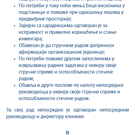
По потреби у току ноћи мења боце кисеоника у
подстаници и помаже при одношењу лешева у
предвиђене просторије;
Заједно са сарадницима одговоран је за
исправност и правилно коришћење и стање
инвентара;
Обавезан је да стручним радом доприноси
афирмацији организационе јединице;
По потреби помаже другим запосленима у
извршавању радних задатака у оквиру своје
стручне спреме и оспособљености стечене
радом;
Обавља и друге послове по налогу непосредног
руководиоца у оквиру своје стручне спреме и
оспособљености стечене радом.
За свој рад непосредно је одговоран непосредном
руководиоцу и директору клинике.
II