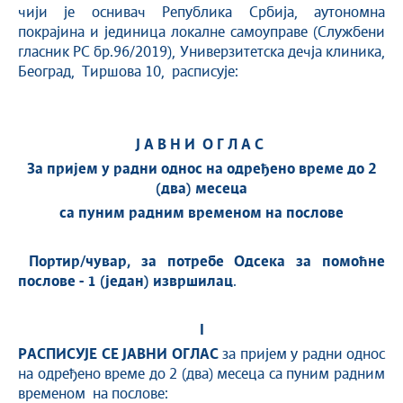
чији је оснивач Република Србија, aутономна
покрајина и јединица локалне самоуправе (Службени
гласник РС бр.96/2019), Универзитетска дечја клиника,
Београд, Тиршова 10, расписује:
Ј А В Н И О Г Л А С
За пријем у радни однос на одређено време
до
2
(
два
) месеца
са пуним радним временом
на послове
Портир/чувар
, за потребе Одсека за помоћне
послове -
1
(
један
) извршилац
.
I
РАСПИСУЈЕ СЕ
ЈАВНИ ОГЛАС
за пријем у радни однос
на одређено време до 2 (два) месеца са пуним радним
временом на послове: