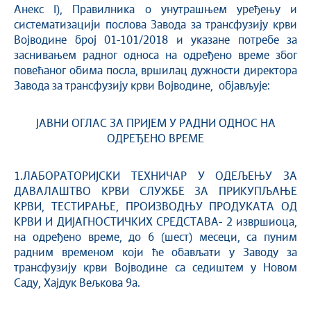
Анекс I), Правилника о унутрашњем уређењу и
систематизацији послова Завода за трансфузију крви
Војводине број 01-101/2018 и указане потребе за
заснивањем радног односа на одређено време због
повећаног обима посла, вршилац дужности директора
Завода за трансфузију крви Војводине, објављује:
ЈАВНИ ОГЛАС ЗА ПРИЈЕМ У РАДНИ ОДНОС НА
ОДРЕЂЕНО ВРЕМЕ
1.ЛАБОРАТОРИЈСКИ ТЕХНИЧАР У ОДЕЉЕЊУ ЗА
ДАВАЛАШТВО КРВИ СЛУЖБЕ ЗА ПРИКУПЉАЊЕ
КРВИ, ТЕСТИРАЊЕ, ПРОИЗВОДЊУ ПРОДУКАТА ОД
КРВИ И ДИЈАГНОСТИЧКИХ СРЕДСТАВА- 2 извршиоца,
на одређено време, до 6 (шест) месеци, са пуним
радним временом који ће обављати у Заводу за
трансфузију крви Војводине са седиштем у Новом
Саду, Хајдук Вељкова 9а.