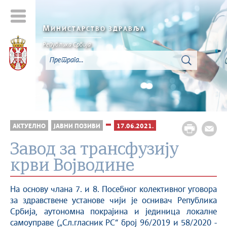
М
ИНИСТАРСТВО ЗДРАВЉА
Република Србија
АКТУЕЛНО
ЈАВНИ ПОЗИВИ
17.06.2021.
Завод за трансфузију
крви Војводине
На основу члана 7. и 8. Посебног колективног уговора
за здравствене установе чији је оснивач Република
Србија, аутономна покрајина и јединица локалне
самоуправе („Сл.гласник РС“ број 96/2019 и 58/2020 -