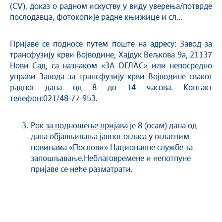
(CV), доказ о радном искуству у виду уверења/потврде
послодавца, фотокопије радне књижице и сл...
Пријаве се подносе путем поште на адресу: Завод за
трансфузију крви Војводине, Хајдук Вељкова 9а, 21137
Нови Сад, са назнаком «ЗА ОГЛАС» или непосредно
управи Завода за трансфузију крви Војводине сваког
радног дана од 8 до 14 часова. Контакт
телефон:021/48-77-953.
Рок за подношење пријава
је 8 (осам) дана од
дана објављивања јавног огласа у огласним
новинама «Послови» Националне службе за
запошљавање.Неблаговремене и непотпуне
пријаве се неће разматрати.