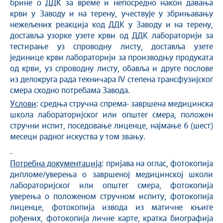
брине о ДДК за време и непосредно након давања
крви у Заводу и на терену, учествује у збрињавању
нежељених реакција код ДДК у Заводу и на терену,
доставља узорке узете крви од ДДК лабораторији за
тестирање уз спроводну листу, доставља узете
јединице крви лабораторији за производњу продуката
од крви, уз спроводну листу, обавља и друге послове
из делокруга рада техничара IV степена трансфузијског
смера сходно потребама Завода.
Услови
: средња стручна спрема- завршена медицинска
школа лабораторијског или oпштег смера, положен
стручни испит, поседовање лиценце, најмање 6 (шест)
месеци радног искуства у том звању.
Потребна документација
: пријава на оглас, фотокопија
дипломе/уверења о завршеној медицинској школи
лабораторијског или oпштег смера, фотокопија
уверења о положеном стручном испиту, фотокопија
лиценце, фотокопија извода из матичне књиге
рођених, фотокопија личне карте, кратка биографија