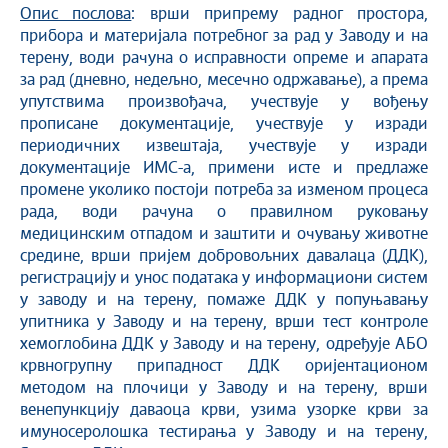
Опис послова
: врши припрему радног простора,
прибора и материјала потребног за рад у Заводу и на
терену, води рачуна о исправности опреме и апарата
за рад (дневно, недељно, месечно одржавање), а према
упутствима произвођача, учествује у вођењу
прописане документације, учествује у изради
периодичних извештаја, учествује у изради
документације ИМС-а, примени исте и предлаже
промене уколико постоји потреба за изменом процеса
рада, води рачуна о правилном руковању
медицинским отпадом и заштити и очувању животне
средине, врши пријем добровољних давалаца (ДДК),
регистрацију и унос података у информациони систем
у заводу и на терену, помаже ДДК у попуњавању
упитника у Заводу и на терену, врши тест контроле
хемоглобина ДДК у Заводу и на терену, одређује АБО
крвногрупну припадност ДДК оријентационом
методом на плочици у Заводу и на терену, врши
венепункцију даваоца крви, узима узорке крви за
имуносеролошка тестирања у Заводу и на терену,