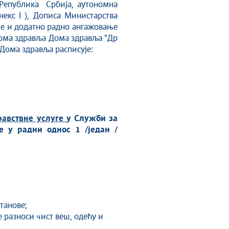
ч Република Србија, аутономна
екс I ), Дописа Министарства
ње и додатно радно ангажовање
 Дома здравља Дома здравља "Др
Дома здравља расписује:
равствне услуге
у
Служби
за
се у радни однос
1
/
један
/
танове;
е разноси чист веш, одећу и