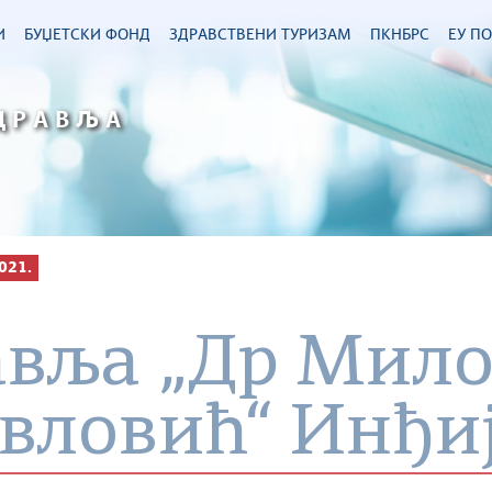
И
БУЏЕТСКИ ФОНД
ЗДРАВСТВЕНИ ТУРИЗАМ
ПКНБРС
ЕУ П
ДРАВЉА
021.
авља „Др Мило
вловић“ Инђи