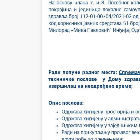
На основу члана 7. и 8. Посебног кол
покрајина и јединица локалне самоуп
здравља број 112-01-00704/2021-02 од
код корисника јавних средстава 51 бро
Милорад –Мика Павловић" Инђија, Одлу
Ради попуне радног места:
Спремач
технничке послове
у
Дому здрав
извршилац на неодређено време
;
Опис послова:
Одржава хигијену просторија и оп
Одржава хигијену у администрат
Одржава хигијену у заједничким п
Ради на прикупљању прљавог веша 
другу робу по одељењима;