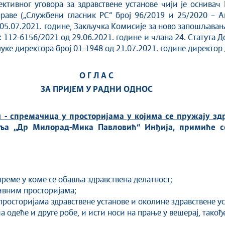
ективног уговора за здравствене установе чији је оснива
раве („Службени гласник РС“ број 96/2019 и 25/2020 – Ан
 05.07.2021. године, Закључка Комисије за ново запошљава
ј: 112-6156/2021 од 29.06.2021. године и члана 24. Статута
ке директора број 01-1948 од 21.07.2021. године директор 
О Г Л А С
ЗА ПРИЈЕМ У РАДНИ ОДНОС
 - спремачица у просторијама у којима се пружају зд
ља „Др Милорад-Мика Павловић“ Инђија, примиће 
реме у коме се обавља здравствена делатност;
ивним просторијама;
росторијама здравствене установе и околине здравствене ус
одеће и друге робе, и исти носи на прање у вешерај, такођ