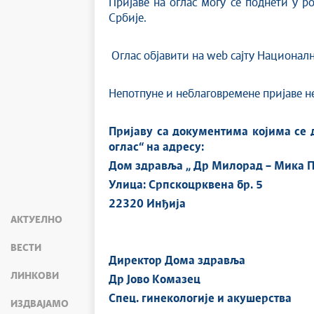
Пријаве на оглас могу се поднети у р
Србије.
Оглас објавити на web сајту Национал
Непотпуне и неблаговремене пријаве не
Пријаву са документима којима се д
оглас“ на адресу:
Дом здравља „ Др Милорад – Мика П
Улица: Српскоцрквена бр. 5
22320 Инђија
АКТУЕЛНО
ВЕСТИ
Директор Дома здравља
ЛИНКОВИ
Др Јово Комазец
Спец. гинекологије и акушерства
ИЗДВАЈАМО