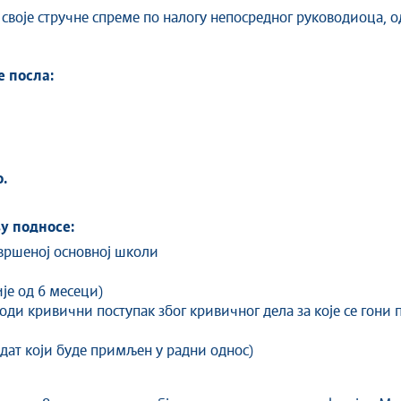
 своје стручне спреме по налогу непосредног руководиоца, 
 посла:
.
у подносе:
вршеној основној школи
је од 6 месеци)
води кривични поступак због кривичног дела за које се гони 
дат који буде примљен у радни однос)