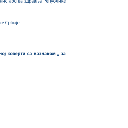
инистарства здравља Републике
е Србије.
ој коверти са назнаком „ за