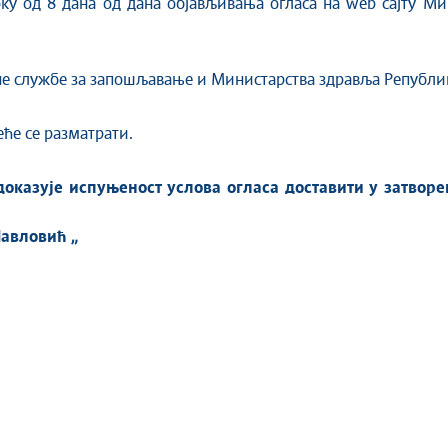
оку од 8 дана од дана објављивања огласа на web сајту М
не службе за запошљавање и Министарства здравља Републик
ће се разматрати.
оказује испуњеност услова огласа доставити у затворен
авловић „