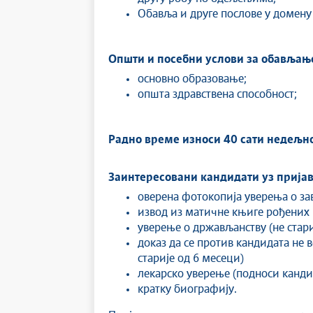
Обавља и друге послове у домену
Општи и посебни услови за обављање
основно образовање;
општа здравствена способност;
Радно време износи 40 сати недељно
Заинтересовани кандидати уз пријав
оверена фотокопија уверења о за
извод из матичне књиге рођених
уверење о држављанству (не стари
доказ да се против кандидата не 
старије од 6 месеци)
лекарско уверење (подноси канди
кратку биографију.