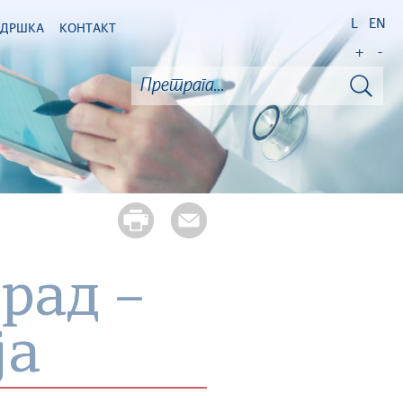
L
EN
ОДРШКА
КОНТАКТ
+
-
рад –
ја