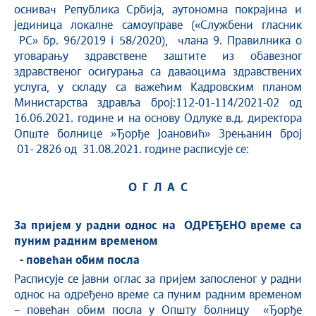
оснивач Република Србија, аутономна покрајина и
јединица локалне самоуправе («Службени гласник
РС» бр. 96/2019 i 58/2020), члана 9. Правилника о
уговарању здравствене заштите из обавезног
здравственог осигурања са даваоцима здравствених
услуга, у складу са важећим Кадровским планом
Министарства здравља број:112-01-114/2021-02 од
16.06.2021. године и на основу Одлуке в.д. директора
Опште болнице »Ђорђе Јоановић» Зрењанин број
01- 2826 од 31.08.2021. годинe расписује се:
О
Г
Л
А
С
За пријем у радни однос на
ОДРЕЂЕНО
време са
пуним радним временом
-
повећан обим посла
Расписује се јавни оглас за пријем запосленог у радни
однос на одређено време са пуним радним временом
– повећан обим посла у Општу болницу «Ђорђе