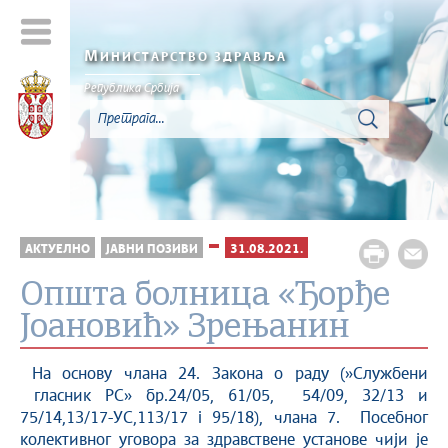
М
ИНИСТАРСТВО ЗДРАВЉА
Република Србија
АКТУЕЛНО
ЈАВНИ ПОЗИВИ
31.08.2021.
Општа болница «Ђорђе
Јоановић» Зрењанин
На основу члана 24. Закона о раду (»Службени
гласник РС» бр.24/05, 61/05, 54/09, 32/13 и
75/14,13/17-УС,113/17 i 95/18), члана 7. Посебног
колективног уговора за здравствене установе чији је