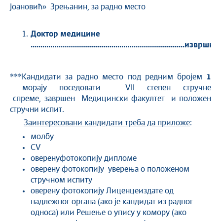
Јоановић» Зрењанин, за радно место
Доктор медицине
................................................................
..............
и
звршил
***
Кандидати за радно место под редним бројем
1
морају поседовати VII степен стручне
спреме, завршен Медицински факултет и положен
стручни испит.
Заинтересовани кандидати треба да приложе
:
молбу
CV
оверенуфотокопију дипломе
оверену фотокопију уверења о положеном
стручном испиту
оверену фотокопију Лиценцеиздате од
надлежног органа (ако је кандидат из радног
односа) или Решење о упису у комору (ако