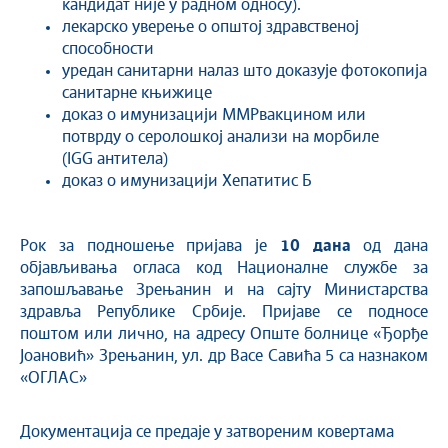
кандидат није у радном односу).
лекарско уверење о општој здравственој
способности
уредан санитарни налаз што доказује фотокопија
санитарне књижице
доказ о имунизацији ММРвакцином или
потврду о серолошкој анализи на морбиле
(IGG антитела)
доказ о имунизацији Хепатитис Б
Рок за подношење пријава је
10
дана
од дана
објављивања огласа код Националне службе за
запошљавање Зрењанин и на сајту Министарства
здравља Републике Србије. Пријаве се подносе
поштом или лично, на адресу Опште болнице «Ђорђе
Јоановић» Зрењанин, ул. др Васе Савића 5 са назнаком
«ОГЛАС»
Документација се предаје у затвореним ковертама