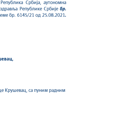
 Република Србија, aутономна
а здравља Републике Србије
бр.
еме бр. 6145/21 од 25.08.2021
.
шевац,
е Крушевац, са пуним радним