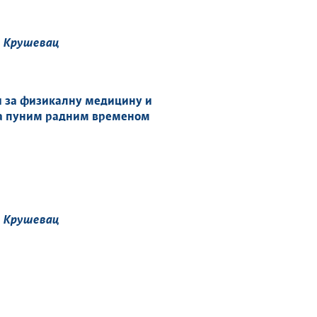
е
Крушевац
 за физикалну медицину и
а пуним радним временом
е Крушевац