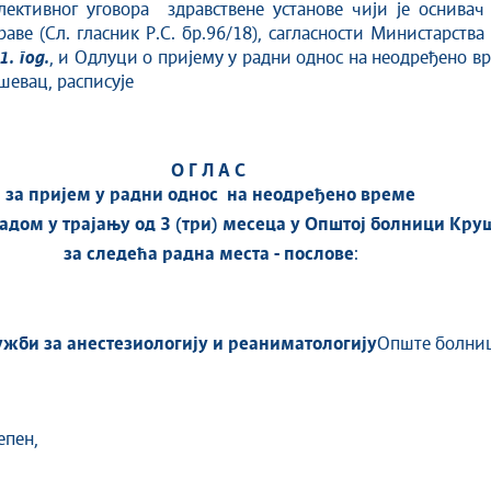
лективног уговора здравствене установе чији је оснивач
аве (Сл. гласник Р.С. бр.96/18), сагласности Министарств
1.
год.
, и Одлуци о пријему у радни однос на неодређено вр
шевац, расписује
О Г Л А С
за пријем у радни однос на неодређено време
адом у трајању од 3 (три) месеца
у Општој болници Кру
за следећа
радн
а
мест
а
-
послове
:
ужби за анестезиологију и реаниматологију
Опште болниц
епен,