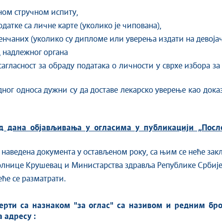
ном стручном испиту,
датке са личне карте (уколико је чипована),
енчаних (уколико су дипломе или уверења издати на девоја
 надлежног органа
 сагласност за обраду података о личности у сврхе избора з
ог односа дужни су да доставе лекарско уверење као доказ
д дана објављивања у огласима у публикацији „Посл
наведена документа у остављеном року, са њим се неће закљ
болнице Крушевац и Министарства здравља Републике Србије
ће се разматрати.
верти са назнаком "за оглас" са називом и редним бро
а адресу
: