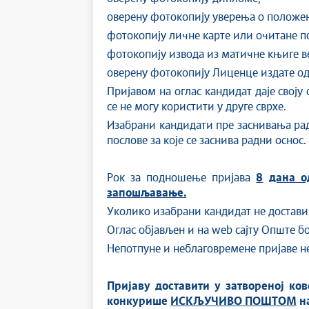
оверену фотокопију уверења о положе
фотокопију личне карте или очитане по
фотокопију извода из матичне књиге в
оверену фотокопију Лиценце издате од
Пријавом на оглас кандидат даје своју
се не могу користити у друге сврхе.
Изабрани кандидати пре заснивања радн
послове за које се заснива радни оснос.
Рок за подношење пријава
8
дана о
запошљавање.
Уколико изабрани кандидат не достави 
Оглас објављен и на web сајту Опште 
Непотпуне и неблаговремене пријаве не
Пријаву доставити у затвореној ко
конкурише
ИСКЉУЧИВО ПОШТОМ
н