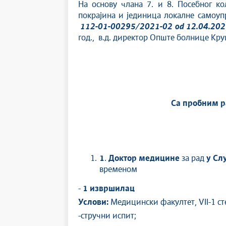
На основу члана 7. и 8. Посебног ко
покрајина и јединица локалне самоупр
112-01-00295/2021-02
od
12.04.202
год., в.д. директор Опште болнице Кру
Са пробним р
1
.
Доктор медицине
за рад
у Сл
временом
-
1 извршилац
Услови:
Медицински факултет, VII-1 ст
-стручни испит;