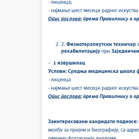
- лиценца;
- најмање шест месеци радног искуств
Опис
послова
:
према
Правилнику
о
ор
2.
Физиотерапеутски техничар
рехабилитацију
при
Заједничк
–
1
извршилац
Услови:
Средња медицинска школа ф
- лиценца
- најмање шест месеци радног искуства
Опис послова:
према Правилнику о о
Заинтересовани кандидати подносе
:
молбу за пријем и биографију, са адре
оверену фотокопију дипломе,