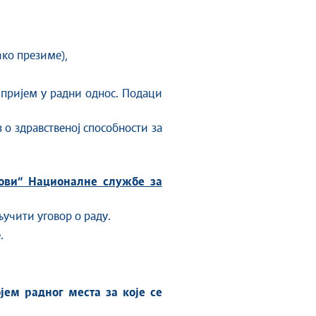
чко презиме),
а пријем у радни однос. Подаци
 о здравственој способности за
ови“ Националне службе за
учити уговор о раду.
.
јем радног места за које се