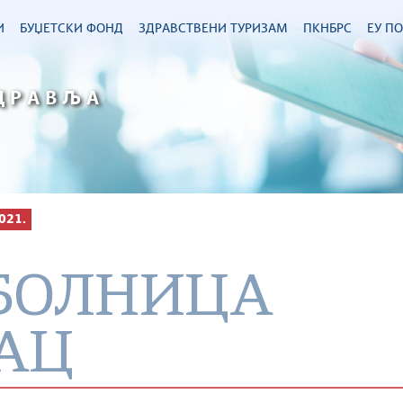
И
БУЏЕТСКИ ФОНД
ЗДРАВСТВЕНИ ТУРИЗАМ
ПКНБРС
ЕУ П
ДРАВЉА
021.
БОЛНИЦА
АЦ