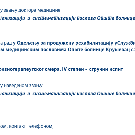
а у звању доктора медицине
ганизацији
и
систематизацији
послова
Опште
болниц
за рад
у Одељењу за продужену рехабилитацију у
Служби
им медицинским пословима Опште болнице Крушевац с
изиотерапеутског смера,
IV
степен
-
стручни испит
 у наведеном звању
рганизацији и систематизацији послова Опште болниц
сом, контакт телефоном,