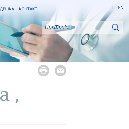
L
EN
ОДРШКА
КОНТАКТ
+
-
 ,