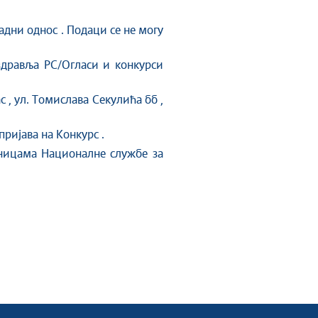
радни однос . Подаци се не могу
здравља РС/Огласи и конкурси
 , ул. Томислава Секулића бб ,
и пријава на Конкурс .
ницама Националне службе за