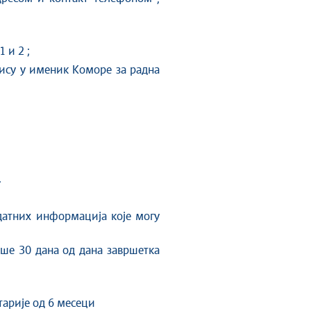
 и 2 ;
ису у именик Коморе за радна
.
датних информација које могу
ише 30 дана од дана завршетка
тарије од 6 месеци