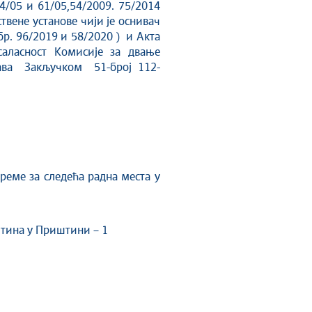
05 и 61/05,54/2009. 75/2014
твене установе чији је оснивач
бр. 96/2019 и 58/2020 ) и Акта
саласност Комисије за двање
тава Закључком 51-број 112-
ме за следећа радна места у
штина у Приштини – 1