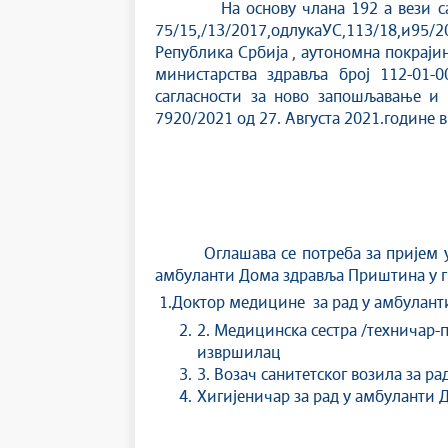
На основу члана 192 а вези са чла
75/15,/13/2017,одлукаУС,113/18,и95/201
Република Србија , аутономна покрајин
министарства здравља број 112-01-
сагласности за ново запошљавање и
7920/2021 од 27. Августа 2021.године в.
Оглашава се потреба за пријем у ра
амбуланти Дома здравља Приштина у г
1.Доктор медицине за рад у амбулан
2. Медицинска сестра /техничар-
извршилац
3. Возач санитетског возила за 
Хигијеничар за рад у амбуланти