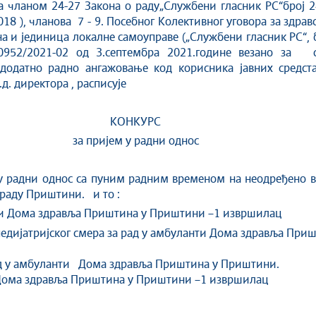
ном 24-27 Закона о раду„Службени гласник РС“број 24/
8 ), чланова 7 - 9. Посебног Колективног уговора за здравс
а и јединица локалне самоуправе („Службени гласник РС“, 
00952/2021-02 од 3.септембра 2021.године везано за 
 додатно радно ангажовање код корисника јавних средс
д. директора , расписује
КОНКУРС
за пријем у радни однос
дни однос са пуним радним временом на неодређено вре
раду Приштини. и то :
ти Домa здравља Приштина у Приштини –1 извршилац
педијатријског смера за рад у амбуланти Домa здравља При
рад у амбуланти Домa здравља Приштина у Приштини.
 Дома здравља Приштина у Приштини –1 извршилац