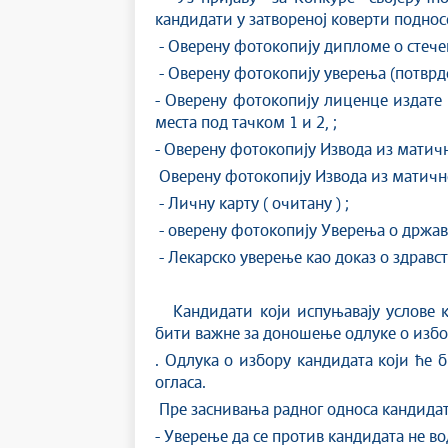
кандидати у затвореној коверти подносе
- Оверену фотокопију дипломе о стече
- Оверену фотокопију уверења (потврде
- Оверену фотокопију лиценце издате
места под тачком 1 и 2, ;
- Оверену фотокопију Извода из матич
Оверену фотокопију Извода из матичне 
- Личну карту ( очитану ) ;
- оверену фотокопију Уверења о држав
- Лекарско уверење као доказ о здравст
Кандидати који испуњавају услове к
бити важне за доношење одлуке о избор
. Одлука о избору кандидата који ће
огласа.
Пре заснивања радног односа кандидат 
- Уверење да се против кандидата не во