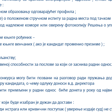
 :
ном образовању одговарајућег профила ;
) о положеном стручном испиту за радна места под тачком 1
 од надлежне коморе или оверену фотокопију Решења о уп
не књиге рођених –
књиге венчаних ( ако је кандидат променио презиме ) ;
љанству;
веној способности за послове за који се заснива радни однос
онкурса могу бити позвани на разговор ради пружања до
у кандидата, о чему одлуку доноси в.д. директора
 бити примљени у радни однос биће донета у року од најв
који буде изабран је дужан да достави :
ди истрага или кривични поступак ( уверење издаје суд) не с