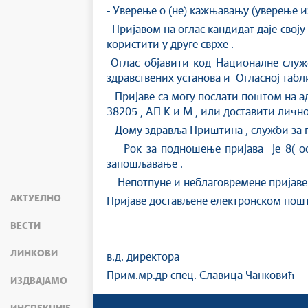
- Уверење о (не) кажњавању (уверење из
Пријавом на оглас кандидат даје своју 
користити у друге сврхе .
Оглас објавити код Националне служ
здравствених установа и Огласној таб
Пријаве са могу послати поштом на адр
38205 , АП К и М , или доставити лично
Дому здравља Приштина , служби за пр
Рок за подношење пријава је 8( оса
запошљавање .
Непотпуне и неблаговремене пријаве 
АКТУЕЛНО
Пријаве достављене електронском пошт
ВЕСТИ
ЛИНКОВИ
в.д. директора
Прим.мр.др спец. Славица Чанковић
ИЗДВАЈАМО