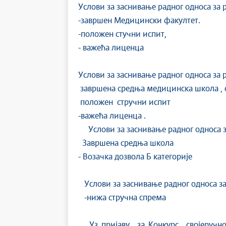
Услови за заснивање радног односа за
-завршен Медицински факултет.
-положен стучни испит,
- важећа лиценца
Услови за заснивање радног односа за
завршена средња медицинска школа , 
положен стручни испит
-важећа лиценца .
Услови за заснивање радног односа з
Завршена средња школа
- Возачка дозвола Б категорије
Услови за заснивање радног односа за
-нижа стручна спрема
Уз пријаву за Конкурс својеручно п