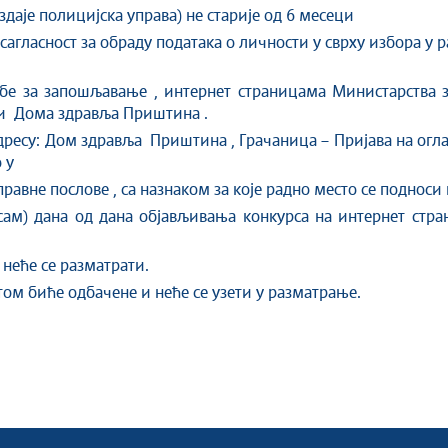
даје полицијска управа) не старије од 6 месеци
сагласност за обраду података о личности у сврху избора у 
бе за запошљавање , интернет страницама Министарства 
ли Дома здравља Приштина .
есу: Дом здравља Приштина , Грачаница – Пријава на оглас
 у
авне послове , са назнаком за које радно место се поднос
м) дана од дана објављивања конкурса на интернет стра
неће се разматрати.
ом биће одбачене и неће се узети у разматрање.