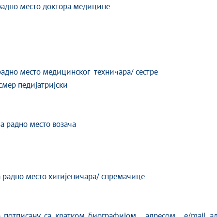
 радно место доктора медицине
 радно место медицинског техничара/ сестре
смер педијатријски
а радно место возача
 радно место хигијеничара/ спремачице
отписану са кратком биографијом , адресом , e/mail ад