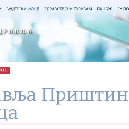
И
БУЏЕТСКИ ФОНД
ЗДРАВСТВЕНИ ТУРИЗАМ
ПКНБРС
ЕУ П
ДРАВЉА
021.
авља Приштина
ца