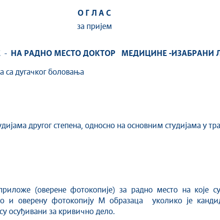
О Г Л А С
за пријем
Е
-
НА РАДНО МЕСТО ДОКТОР МЕДИЦИНЕ
-ИЗАБРАНИ 
а са дугачког боловања
дијама другог степена, односно на основним студијама у тра
лтет,
приложе (оверене фотокопије) за радно место на које с
ао и оверену фотокопију М образаца уколико је канди
рду да нису осуђивани за кривично дело.