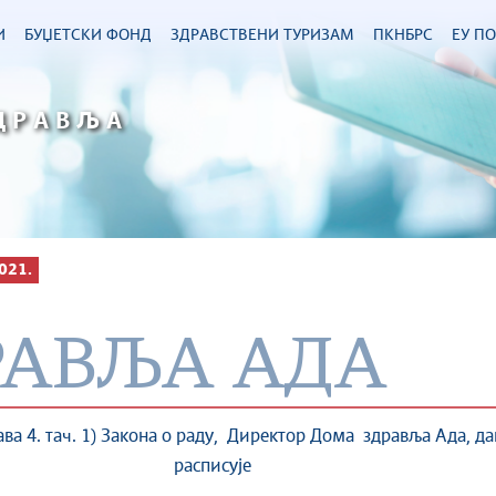
И
БУЏЕТСКИ ФОНД
ЗДРАВСТВЕНИ ТУРИЗАМ
ПКНБРС
ЕУ П
ДРАВЉА
021.
РАВЉА АДА
 4. тач. 1) Закона о раду, Директор Дома здравља Ада, дан
расписује