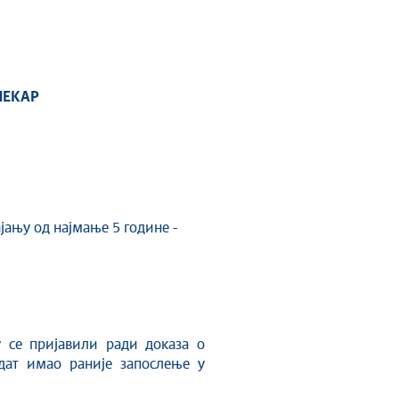
ЛЕКАР
јању од најмање 5 године -
у се пријавили ради доказа о
дат имао раније запослење у