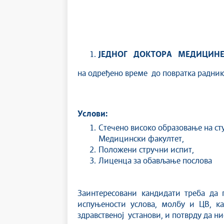
ЈЕДНОГ ДОКТОРА МЕДИЦИН
на одређено време до повратка радник
Услови:
Стечено високо образовање на сту
Медицински факу
Положени стручни испит,
Лиценца за обављање послова
Заинтересовани кандидати треба да 
испуњености услова, молбу и ЦВ, к
здравственој установи, и потв