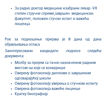
За радно доктор медицине изабрани лекар -VII
степен стручне спреме,завршен медицински
факултет, положен стучни испит и важећа
лиценца
Рок за подношење пријава је 8 дана од дана
објављивања огласа
Заинтересовани кандидати .подносе следећа
документа:
Молбу за пријем са тачно назначеним радним
местом на које се конкурише
Оверену фотокопију дипломе о завршеном
одговарајућој школи
Оверену фотокопију уверења о стучном испиту
Оверена фотокопија важеће лиценце
Кратку биографију