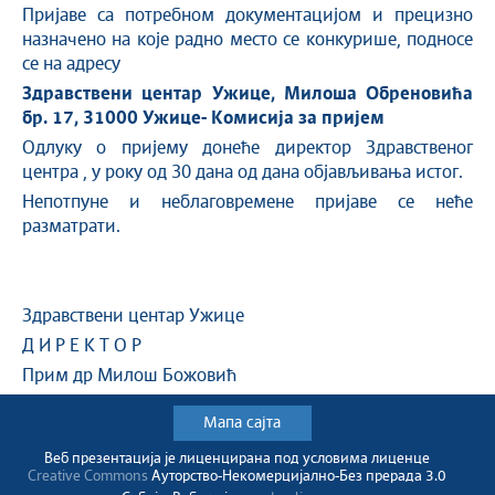
Пријаве са потребном документацијом и прецизно
назначено на које радно место се конкурише, подносе
се на адресу
Здравствени центар Ужице, Милоша Обреновића
бр. 17, 31000 Ужице- Комисија за пријем
Одлуку о пријему донеће директор Здравственог
центра , у року од 30 дана од дана објављивања истог.
Непотпуне и неблаговремене пријаве се неће
разматрати.
Здравствени центар Ужице
Д И Р Е К Т О Р
Прим др Милош Божовић
Мапа сајта
Веб презентација jе лиценциранa под условима лиценце
Creative Commons
Ауторство-Некомерцијално-Без прерада 3.0