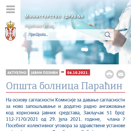
М
ИНИСТАРСТВО ЗДРАВЉА
Република Србија
АКТУЕЛНО
ЈАВНИ ПОЗИВИ
06.10.2021.
Општа болница Параћин
На основу сагласности Комисије за давање сагласности
за ново запошљавање и додатно радно ангажовање
код корисника јавних средстава, Закључак 51 број:
112-7170/2021 од 29. јула 2021. године, члана 7
Посебног колективног уговора за здравствене установе