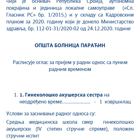
чији је оснивач Република Србија, аутономна
покрајина и јединица локалне самоуправе («Сл.
Гласник РС» бр. 1/2015.) и у складу са Кадровским
планом за 2020. годину који је донело Министарство
здравља, бр. 112-01-31/2020-02 од 24.12.2020. године
ОПШТА БОЛНИЦА ПАРАЋИН
Расписује оглас за пријем у радни однос са пуним
радним временом
1.
Гинеколошко акушерска сестра
на
неодређено време………………… - 1 извршилац
Услови за заснивање радног односа су:
Средња медицинска школа смер гинеколошко
акушерски (IV степен стручне спреме), положен
стручни испит