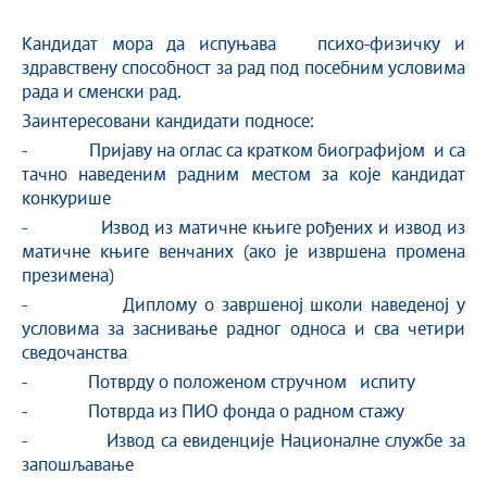
Kандидат мора да испуњава психо-физичку и
здравствену способност за рад под посебним условима
рада и сменски рад.
Заинтересовани кандидати подносе:
- Пријаву на оглас са кратком биографијом и са
тачно наведеним радним местом за које кандидат
конкурише
- Извод из матичне књиге рођених и извод из
мaтичне књиге венчаних (ако је извршена промена
презимена)
- Диплому о завршеној школи наведеној у
условима за заснивање радног односа и сва четири
сведочанства
- Потврду о положеном стручном испиту
- Потврда из ПИО фонда о радном стажу
- Извод са евиденције Националне службе за
запошљавање