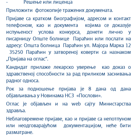
- Решење или лиценца
Приложити фотокопије тражених докумената.
Пријаве са кратком биографијом, адресом и контакт
телефоном, као и документа којима се доказује
испуњеност услова конкурса, донети лично у
писарницу Опште болнице Параћин или послати на
адресу: Општа болница Параћин ул. Мајора Марка 12
35250 Параћин у затвореној коверти са назнаком
„Пријава на оглас“.
Kандидат прилаже лекарско уверење као доказ о
здравственој способности за рад приликом заснивања
радног односа.
Рок за подношење пријава је 8 дана од дана
објављивања у Новинама НСЗ «Послови».
Оглас је објављен и на web сајту Министарства
здравља.
Неблаговремене пријаве, као и пријаве са непотпуном
или неодговарајућом документацијом, неће бити
разматране.