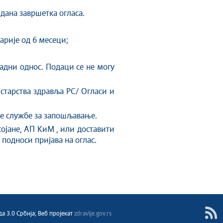
дана завршетка огласа.
арије од 6 месеци;
радни однос. Подаци се не могу
рства здравља РС/ Огласи и
 службе за запошљавање.
сојане, АП КиМ , или доставити
 подноси пријава на оглас.
RSS
 3.0 Србија; Веб пројекат
zdravlje.gov.rs