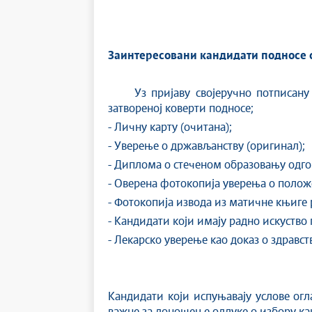
Заинтересовани кандидати подносе 
Уз пријаву својеручно потписану с
затвореној коверти подносе;
- Личну карту (очитана);
- Уверење о држављанству (оригинал);
- Диплома о стеченом образовању одго
- Оверена фотокопија уверења о полож
- Фотокопија извода из матичне књиге 
- Кандидати који имају радно искуство 
- Лекарско уверење као доказ о здравст
Кандидати који испуњавају услове ог