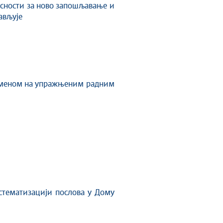
ласности за ново запошљавање и
ављује
меном на упражњеним радним
стематизацији послова у Дому