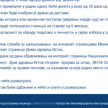
дидата, о чему одлуку доноси в.д. директор.
и примљени у радни однос биће донета у року од 30 дана од 
који буде изабран је дужан да достави:
ди истрага или кривични поступак (уверење издаје суд) не ст
даје полицијска станица) не старије од 6 месеци;
сагласност за обраду података о личности у сврху избора у 
ужбе за запошљавање, на интернет страницама Министа
ернет страници Дома здравља Исток.
 од дана објављивања на интернет страници Националне
есу : Дом здравља Исток-Осојане- пријава за оглас, 38334 О
ужби за правне послове, са назнаком за које радно место се
 неће разматрати.
ом биће одбачене и неће се узети у разматрање.
a под условима лиценце
Creative Commons
Ауторство-Некомерцијално-Без прерада