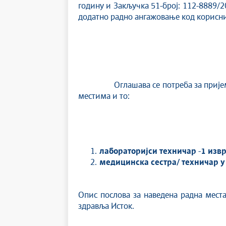
годину и Закључка 51-број: 112-8889/2
додатно радно ангажовање код корисни
Оглашава се потреба за пријем у 
местима и то:
лабораторијси техничар
-
1 изв
медицинска сестра/ техничар 
Опис послова за наведена радна мест
здравља Исток.