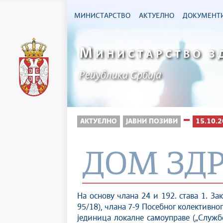
МИНИСТАРСТВО
АКТУЕЛНО
ДОКУМЕНТ
М
ИНИСТАРСТВО З
Република Србија
АКТУЕЛНО
ЈАВНИ ПОЗИВИ
15.10.2
ДОМ ЗД
На основу члана 24 и 192. става 1. За
95/18), члана 7-9 Посебног колективног
јединица локалне самоуправе („Службе