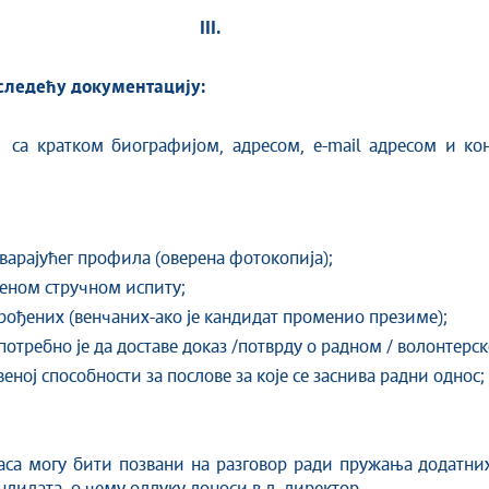
III.
следећу документацију:
а кратком биографијом, адресом, e-mail адресом и кон
варајућег профила (оверена фотокопија);
еном стручном испиту;
рођених (венчаних-ако је кандидат променио презиме);
потребно је да доставе доказ /потврду о радном / волонтерск
веној способности за послове за које се заснива радни однос;
ласа могу бити позвани на разговор ради пружања додатни