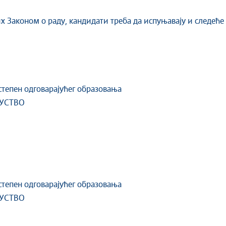
 Законом о раду, кандидати треба да испуњавају и следеће 
епен одговарајућег образовања
УСТВО
епен одговарајућег образовања
УСТВО