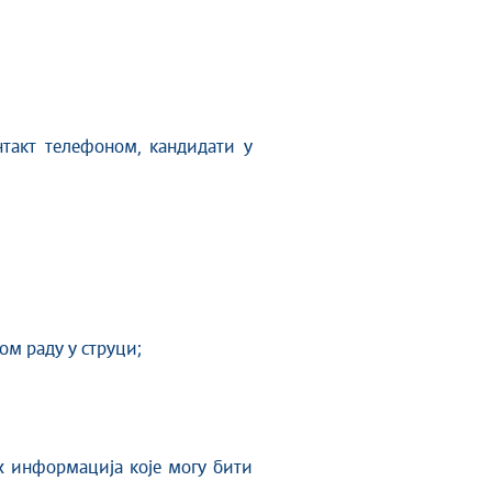
такт телефоном, кандидати у
ом раду у струци;
х информација које могу бити