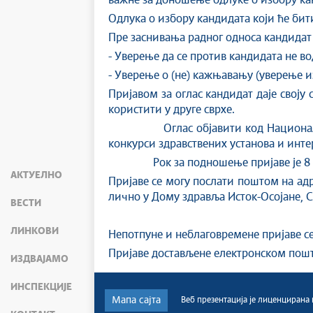
важне за доношење одлуке о избору кан
Одлука о избору кандидата који ће бит
Пре заснивања радног односа кандидат 
- Уверење да се против кандидата не во
- Уверење о (не) кажњавању (уверење из
Пријавом за оглас кандидат даје своју 
користити у друге сврхе.
Оглас објавити код Националне сл
конкурси здравствених установа и инт
Рок за подношење пријаве је 8 дана
АКТУЕЛНО
Пријаве се могу послати поштом на адр
лично у Дому здравља Исток-Осојане, Сл
ВЕСТИ
ЛИНКОВИ
Непотпуне и неблаговремене пријаве се
Пријаве достављене електронском пошт
ИЗДВАЈАМО
ИНСПЕКЦИЈЕ
Мапа сајта
Веб презентација jе лиценциран