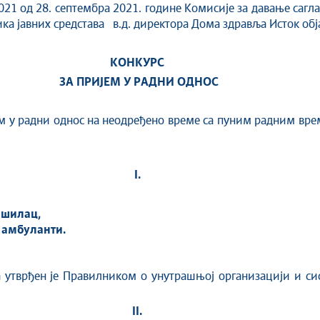
021 од 28. септембра 2021. године Комисије за давање саг
ка јавних средстава в.д. директора Дома здравља Исток обј
КОНКУРС
ЗА ПРИЈЕМ У РАДНИ ОДНОС
радни однос на неодређено време са пуним радним вре
I.
ршилац
,
у амбуланти
.
а утврђен је Правилником о унутрашњој организацији и си
II.