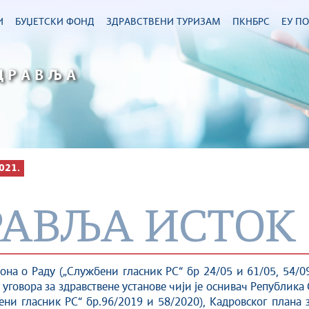
И
БУЏЕТСКИ ФОНД
ЗДРАВСТВЕНИ ТУРИЗАМ
ПКНБРС
ЕУ П
ДРАВЉА
021.
РАВЉА ИСТОК
кона о Раду („Службени гласник РС“ бр 24/05 и 61/05, 54/09
 уговора за здравствене установе чији је оснивач Република
ни гласник РС“ бр.96/2019 и 58/2020), Кадровског плана 