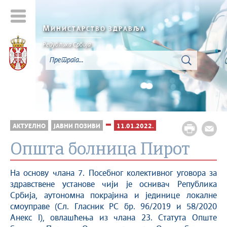
М
ИНИСТАРСТВО ЗДРАВЉА
Република Србија
АКТУЕЛНО
ЈАВНИ ПОЗИВИ
11.01.2022.
Општа болница Пирот
На основу члана 7. Посебног колективног уговора за
здравствене установе чији је оснивач Република
Србија, аутономна покрајина и јединице локалне
смоуправе (Сл. Гласник РС бр. 96/2019 и 58/2020
Анекс I), овлашћења из члана 23. Статута Опште