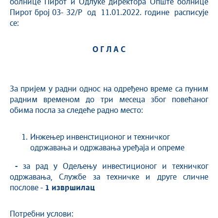
болнице Пирот и Одлуке директора Опште болнице
Пирот број 03- 32/Р од 11.01.2022. године расписује
се:
О Г Л А С
За пријем у радни однос на одређено време са пуним
радним временом до три месеца због повећаног
обима посла за следеће радно место:
Инжењер инвенстиционог и техничког
одржавања и одржавања уређаја и опреме
-
за рад у Одељењу инвестиционог и техничког
одржавања, Службе за техничке и друге сличне
послове -
1
извршилац
Потребни услови: