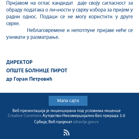
Пријавом на оглас кандидат даје своју сагласност за
обраду података о личности у сврху избора за пријем у
радни однос. Подаци се не могу користити у друге
сврхе.
Неблаговремене и непотпуне пријаве неће се
узимати у разматрање.
ДИРЕКТОР
ОПШТЕ БОЛНИЦЕ ПИРОТ
др Горан Петровић
Мапа сајта
Веб презентација jе лиценциранa под условима лиценце
Creative Commons
Ауторство-Некомерцијално-Без прерада 3.0
Србија; Веб пројекат
zdravlje.gov.rs