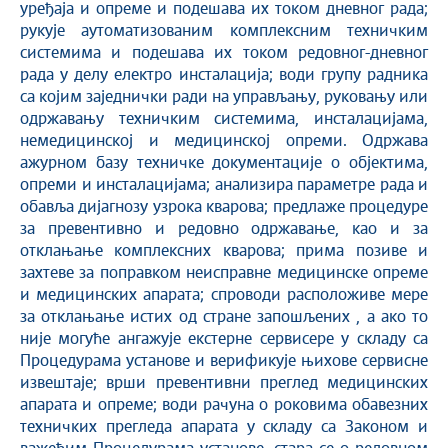
уређаја и опреме и подешава их током дневног рада;
рукује аутоматизованим комплексним техничким
системима и подешава их током редовног-дневног
рада у делу електро инсталација; води групу радника
са којим заједнички ради на управљању, руковању или
одржавању техничким системима, инсталацијама,
немедицинској и медицинској опреми. Одржава
ажурном базу техничке документације о објектима,
опреми и инсталацијама; анализира параметре рада и
обавља дијагнозу узрока кварова; предлаже процедуре
за превентивно и редовно одржавање, као и за
отклањање комплексних кварова; прима позиве и
захтеве за поправком неисправне медицинске опреме
и медицинских апарата; спроводи расположиве мере
за отклањање истих од стране запошљених , а ако то
није могуће ангажује екстерне сервисере у складу са
Процедурама установе и верификује њихове сервисне
извештаје; врши превентивни преглед медицинских
апарата и опреме; води рачуна о роковима обавезних
техничких прегледа апарата у складу са Законом и