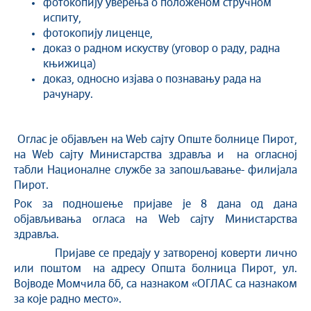
фотокопију уверења о положеном стручном
испиту,
фотокопију лиценце,
доказ о радном искуству (уговор о раду, радна
књижица)
доказ, односно изјава о познавању рада на
рачунару.
Оглас је објављен на Web сајту Опште болнице Пирот,
на Web сајту Министарства здравља и на огласној
табли Националне службе за запошљавање- филијала
Пирот.
Рок за подношење пријаве је 8 дана од дана
објављивања огласа на Web сајту Министарства
здравља.
Пријаве се предају у затвореној коверти лично
или поштом на адресу Општа болница Пирот, ул.
Војводе Момчила бб, са назнаком «ОГЛАС са назнаком
за које радно место».