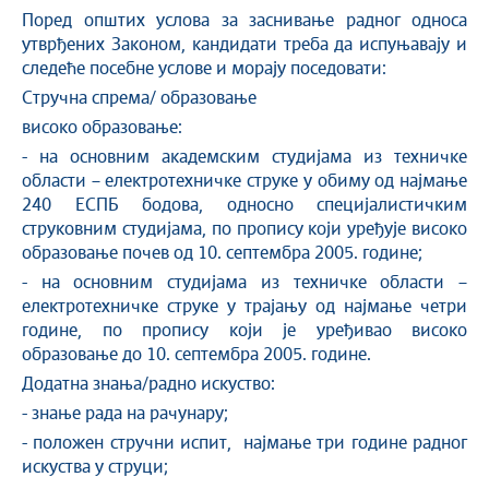
Поред општих услова за заснивање радног односа
утврђених Законом, кандидати треба да испуњавају и
следеће посебне услове и морају поседовати:
Стручна спрема/ образовање
високо образовање:
- на основним академским студијама из техничке
области – електротехничке струке у обиму од најмање
240 ЕСПБ бодова, односно специјалистичким
струковним студијама, по пропису који уређује високо
образовање почев од 10. септембра 2005. године;
- на основним студијама из техничке области –
електротехничке струке у трајању од најмање четри
године, по пропису који је уређивао високо
образовање до 10. септембра 2005. године.
Додатна знања/радно искуство:
- знање рада на рачунару;
- положен стручни испит, најмање три године радног
искуства у струци;