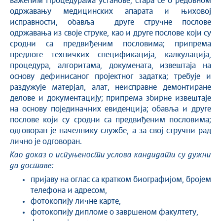
важећим Процедурама установе, стара се о редовном
одржавању медицинских апарата и њиховој
исправности, обавља друге стручне послове
одржавања из своје струке, као и друге послове који су
сродни са предвиђеним пословима; припрема
предлоге техничких спецификација, калкулација,
процедура, алгоритама, докумената, извештаја на
основу дефинисаног пројектног задатка; требује и
раздужује матерјал, алат, неисправне демонтиране
делове и документацију; припрема збирне извештаје
на основу појединачних евиденција; обавља и друге
послове који су сродни са предвиђеним пословима;
одговоран је начелнику службе, а за свој стручни рад
лично је одговоран.
Као доказ о испуњености услова кандидати су дужни
да доставе:
пријаву на оглас са кратком биографијом, бројем
телефона и адресом,
фотокопију личне карте,
фотокопију дипломе о завршеном факултету,