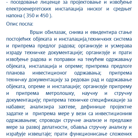
- поседовање лиценце за пројектовање и извођење
електроенергетских инсталација ниског и средњег
напона ( 350 и 450 ).
Опис посла:
Врши обилазак, снима и евидентира стање
постојећих објеката и инсталација,техничких система
и припрема предлог радова; организује и усмерава
израду техничке документације; организује и прати
извођење радова и поправки на текућем одржавању
објеката, инсталација и опреме; припрема предлоге
планова инвестиционог одржавања; припрема
техничку документацију за редован рад и одржавање
објеката, опреме и инсталације; организује припрему
и припрема метролошку, научну и стручну
документацију; припрема техничке спецификације за
набавке; анализира захтеве, дефинише пројектне
задатке и припрема мере у вези са инвестиционим
одржавањем; спроводи стручне анализе и предлаже
мере за развој делатности, обавља стручну анализу и
израђује извештаје; прати функционисање сложених