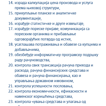
израда калкулација цена производа и услуга
према њиховој структури,
прикупљање планске и аналитичке
документације,
израђује статистичке и друге извештаје,
израђује пореске пријаве, комуникација са
пореским органима и прибављање
одговорајућих потврда од истих,
усаглашава потраживања и обавезе са купцима и
добављачима,
обезбеђује информатичку програмску подршку
раду рачуноводства,
контрола свих трансакција рачуна прихода и
расхода, рачуна финансијских средстава и
обавеза и рачуна финансирања, као и
управљања државном имовином,
контрола успешности пословања,
контрола економичности, ефикасности и
наменског коришћења средстава,
контрола чувања средстава и улагања од