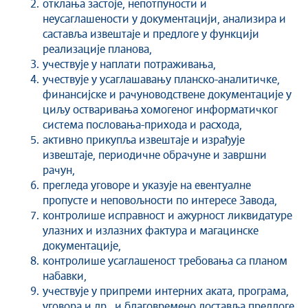
отклања застоје, непотпуности и
неусаглашености у документацији, анализира и
саставља извештаје и предлоге у функцији
реализације планова,
учествује у наплати потраживања,
учествује у усаглашавању планско-аналитичке,
финансијске и рачуноводствене документације у
циљу остваривања хомогеног информатичког
система пословања-прихода и расхода,
активно прикупља извештаје и израђује
извештаје, периодичне обрачуне и завршни
рачун,
прегледа уговоре и указује на евентуалне
пропусте и неповољности по интересе Завода,
контролише исправност и ажурност ликвидатуре
улазних и излазних фактура и магацинске
документације,
контролише усаглашеност требовања са планом
набавки,
учествује у припреми интерних аката, програма,
уговора и др., и благовремено доставља предлоге