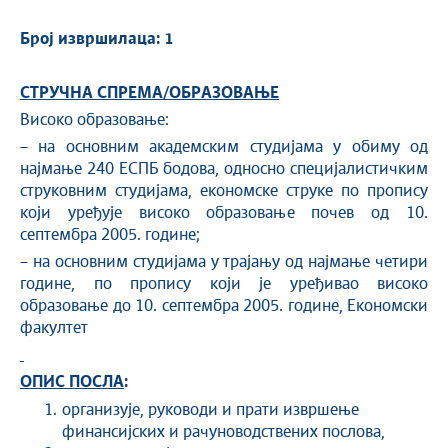
Број извршилаца: 1
СТРУЧНА СПРЕМА/ОБРАЗОВАЊЕ
Високо образовање:
– на основним академским студијама у обиму од
најмање 240 ЕСПБ бодова, односно специјалистичким
струковним студијама, економске струке по пропису
који уређује високо образовање почев од 10.
септембра 2005. године;
– на основним студијама у трајању од најмање четири
године, по пропису који је уређивао високо
образовање до 10. септембра 2005. године, Економски
факултет
ОПИС ПОСЛА
:
организује, руководи и прати извршење
финансијских и рачуноводствених послова,