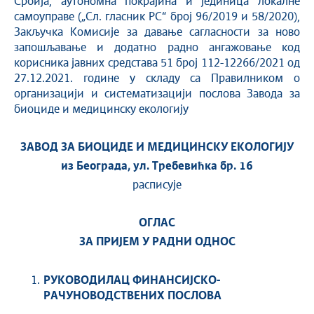
Србија, аутономна покрајина и јединица локалне
самоуправе („Сл. гласник РС“ број 96/2019 и 58/2020),
Закључка Комисије за давање сагласности за ново
запошљавање и додатно радно ангажовање код
корисника јавних средстава 51 број 112-12266/2021 од
27.12.2021. године у складу са Правилником о
организацији и систематизацији послова Завода за
биоциде и медицинску екологију
ЗАВОД ЗА БИОЦИДЕ И МЕДИЦИНСКУ ЕКОЛОГИЈУ
из Београда, ул. Требевићка бр. 16
расписује
ОГЛАС
ЗА ПРИЈЕМ У РАДНИ ОДНОС
РУКОВОДИЛАЦ ФИНАНСИЈСКО-
РАЧУНОВОДСТВЕНИХ ПОСЛОВА