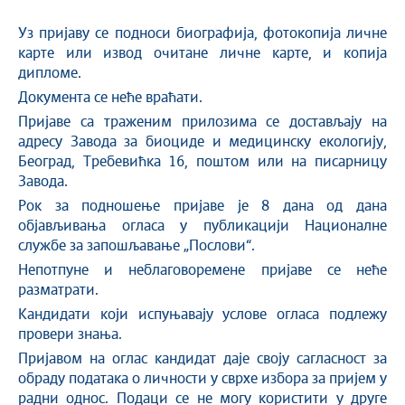
Уз пријаву се подноси биографија, фотокопија личне
карте или извод очитане личне карте, и копија
дипломе.
Документа се неће враћати.
Пријаве са траженим прилозима се достављају на
адресу Завода за биоциде и медицинску екологију,
Београд, Требевићка 16, поштом или на писарницу
Завода.
Рок за подношење пријаве је 8 дана од дана
објављивања огласа у публикацији Националне
службе за запошљавање „Послови“.
Непотпуне и неблаговоремене пријаве се неће
разматрати.
Кандидати који испуњавају услове огласа подлежу
провери знања.
Пријавом на оглас кандидат даје своју сагласност за
обраду података о личности у сврхе избора за пријем у
радни однос. Подаци се не могу користити у друге