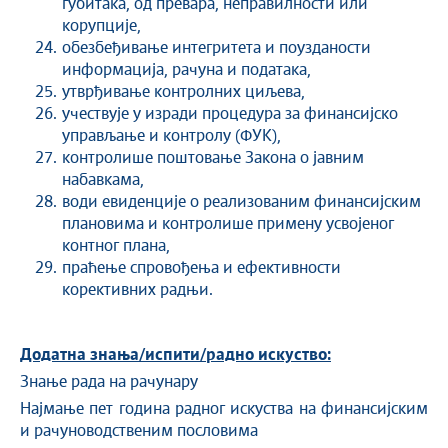
губитака, од превара, неправилности или
корупције,
обезбеђивање интегритета и поузданости
информација, рачуна и података,
утврђивање контролних циљева,
учествује у изради процедура за финансијско
управљање и контролу (ФУК),
контролише поштовање Закона о јавним
набавкама,
води евиденције о реализованим финансијским
плановима и контролише примену усвојеног
контног плана,
праћење спровођења и ефективности
корективних радњи.
Додатна знања/испити/радно искуство:
Знање рада на рачунару
Најмање пет година радног искуства на финансијским
и рачуноводственим пословима