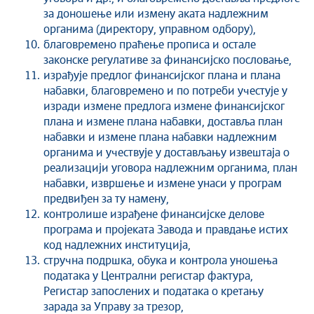
за доношење или измену аката надлежним
органима (директору, управном одбору),
благовремено праћење прописа и остале
законске регулативе за финансијско пословање,
израђује предлог финансијског плана и плана
набавки, благовремено и по потреби учестује у
изради измене предлога измене финансијског
плана и измене плана набавки, доставља план
набавки и измене плана набавки надлежним
органима и учествује у достављању извештаја о
реализацији уговора надлежним органима, план
набавки, извршење и измене унаси у програм
предвиђен за ту намену,
контролише израђене финансијске делове
програма и пројеката Завода и правдање истих
код надлежних институција,
стручна подршка, обука и контрола уношења
података у Централни регистар фактура,
Регистар запослених и података о кретању
зарада за Управу за трезор,