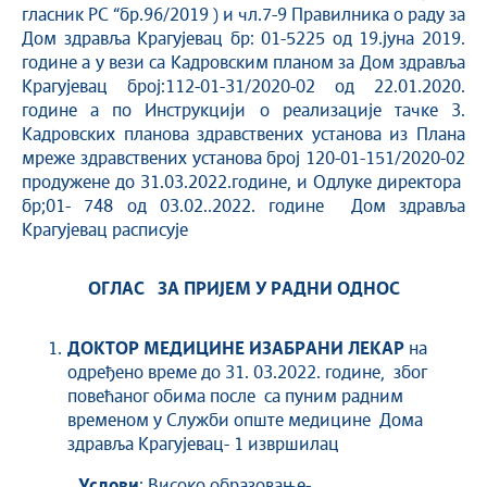
гласник РС “бр.96/2019 ) и чл.7-9 Правилника о раду за
Дом здравља Крагујевац бр: 01-5225 од 19.јуна 2019.
године а у вези са Кадровским планом за Дом здравља
Крагујевац број:112-01-31/2020-02 од 22.01.2020.
године a по Инструкцији о реализације тачке 3.
Кадровских планова здравствених установа из Плана
мреже здравствених установа број 120-01-151/2020-02
продужене до 31.03.2022.године, и Одлуке директора
бр;01- 748 од 03.02..2022. године Дом здравља
Крагујевац расписује
ОГЛАС ЗA ПРИЈЕМ У РАДНИ ОДНОС
ДОКТОР МЕДИЦИНЕ ИЗАБРАНИ ЛЕКАР
на
одређено време до 31. 03.2022. године, због
повећаног обима после са пуним радним
временом у Служби опште медицине Дома
здравља Крагујевац- 1 извршилац
Услови
: Високо образовање-