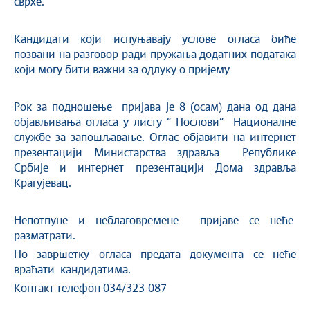
сврхе.
Кандидати који испуњавају услове огласа биће
позвани на разговор ради пружања додатних података
који могу бити важни за одлуку о пријему
Рок за подношење пријава је 8 (осам) дана од дана
објављивања огласа у листу “ Послови“ Националне
службе за запошљавање. Оглас објавити на интернет
презентацији Министарства здравља Републике
Србије и интернет презентацији Дома здравља
Крагујевац.
Непотпуне и неблаговремене пријаве се неће
разматрати.
По завршетку огласа предата документа се неће
враћати кандидатима.
Koнтакт телефон 034/323-087