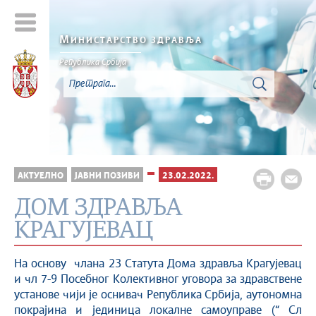
М
ИНИСТАРСТВО ЗДРАВЉА
Република Србија
АКТУЕЛНО
ЈАВНИ ПОЗИВИ
23.02.2022.
ДОМ ЗДРАВЉА
КРАГУЈЕВАЦ
На основу члана 23 Статута Дома здравља Крагујевац
и чл 7-9 Посебног Колективног уговора за здравствене
установе чији је оснивач Република Србија, аутономна
покрајина и јединица локалне самоуправе (“ Сл