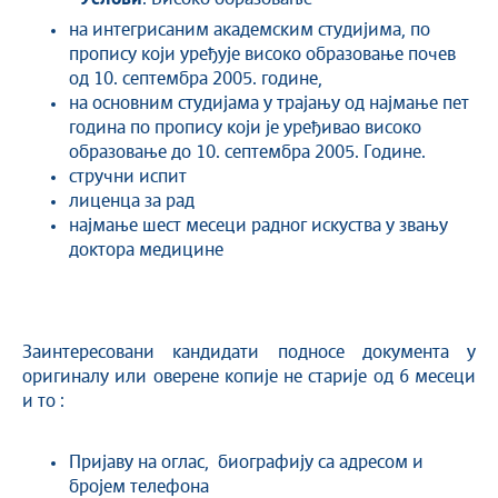
на интегрисаним академским студијима, по
пропису који уређује високо образовање почев
од 10. септембра 2005. године,
на основним студијама у трајању од најмање пет
година по пропису који је уређивао високо
образовање до 10. септембра 2005. Године.
стручни испит
лиценца за рад
најмање шест месеци радног искуства у звању
доктора медицине
Заинтересовани кандидати подносе документа у
оригиналу или оверене копије не старије од 6 месеци
и то :
Пријаву на оглас, биографију са адресом и
бројем телефона