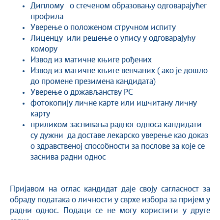
Диплому o стеченом образовању одговарајућег
профила
Уверење о положеном стручном испиту
Лиценцу или решење о упису у одговарајућу
комору
Извод из матичне књиге рођених
Извод из матичне књиге венчаних ( ако је дошло
до промене презимена кандидата)
Уверење о држављанству РС
фотoкопију личне карте или ишчитану личну
карту
приликом заснивања радног односа кандидати
су дужни да доставе лекарско уверење као доказ
о здравственој способности за послове за које се
заснива радни однос
Пријавом на оглас кандидат даје своју сагласност за
обраду података о личности у сврхе избора за пријем у
радни однос. Подаци се не могу користити у друге