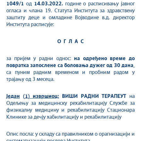
1049/1
од
14.03.2022
.
године о расписивању јавног
огласа и члана 19. Статута Института за здравствену
заштиту деце и омладине Војводине в.д. директор
Института расписује:
О Г Л А С
за пријем у радни однос:
на одређено време до
повратка запослене са боловања дужег од 30 дана
,
са пуним радним временом и пробним радом у
трајању од 3 месеца.
Јед
а
н
(
1
) извршиоц
:
ВИШИ РАДНИ ТЕРАПЕУТ
на
Одељењу за медицинску рехабилитацију Службе за
физикалну медицину и рехабилитацију Стационара
Клинике за дечју хабилитацију и рехабилитацију
Опис посла: у складу са правилником о орагнизацији и