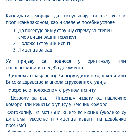
систематизацији послова Института
Кандидати морају да испуњавају опште услове
прописане законом, као и следеће посебне услове:
Да поседује вишу стручну спрему VI степен –
смер виши радни терапеут
Положен стручни испит
Лиценца за рад
Уз пријаву
се подносе у
оригинал
у
или
оверен
ој копији
следећа документа:
- Диплому о завршенoj Вишој медицинској школи или
Висока здравствена школа струковних студија
- Уверење о положеном стручном испиту
- Дозволу за рад - Лиценцу издату од надлежне
коморе или Решење о упису у именик Коморе
-Фотокопију из матичне књиге венчаних (уколико су
диплома, уверење и лиценца издати на девојачко
презиме)