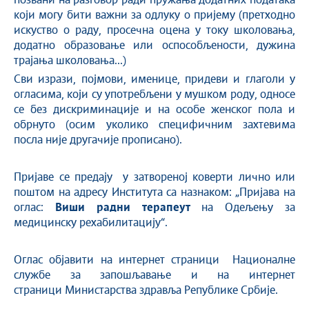
позвани на разговор ради пружања додатних података
који могу бити важни за одлуку о пријему (претходно
искуство о раду, просечна оцена у току школовања,
додатно образовање или оспособљености, дужина
трајања школовања...)
Сви изрази, појмови, именице, придеви и глаголи у
огласима, који су употребљени у мушком роду, односе
се без дискриминације и на особе женског пола и
обрнуто (осим уколико специфичним захтевима
посла није другачије прописано).
Пријаве се предају у затвореној коверти лично или
поштом на адресу Института са назнаком: „Пријава на
оглас:
Виши радни терапеут
на Одељењу за
медицинску рехабилитацију“.
Оглас објавити на интернет страници Националне
службе за запошљавање и на интернет
страници Министарства здравља Републике Србије.