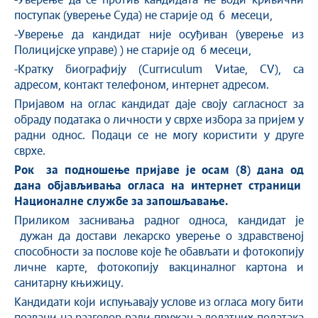
-Уверење да се против кандидата не води кривични
поступак (уверење Суда) не старије од 6 месеци,
-Уверење да кандидат није осуђиван (уверење из
Полицијске управе) ) не старије од 6 месеци,
-Кратку биографију (Currиculum Vиtae, CV), са
адресом, контакт телефоном, интернет адресом.
Пријавом на оглас кандидат даје своју сагласност за
обраду података о личности у сврхе избора за пријем у
радни однос. Подаци се не могу користити у друге
сврхе.
Рок за подношење пријаве је осам
(8)
дана од
дана објављивања
огласа на
интернет страници
Н
ационалне службе за запошљавање.
Приликом заснивања радног односа, кандидат је
дужан да достави лекарско уверење о здравственој
способности за послове које ће обављати и фотокопију
личне карте, фотокопију вакциналног картона и
санитарну књижицу.
Кандидати који испуњавају услове из огласа могу бити