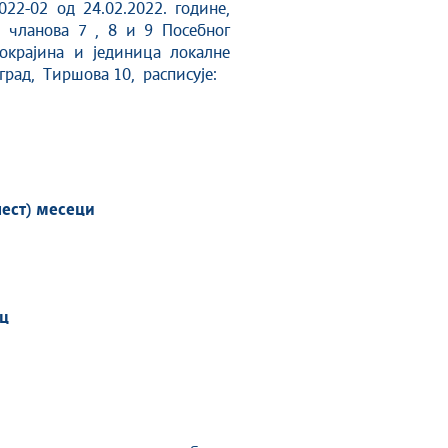
022-02 од 24.02.2022. године,
а чланова 7 , 8 и 9 Посебног
покрајина и јединица локалне
оград, Тиршова 10, расписује:
ест) месеци
ац