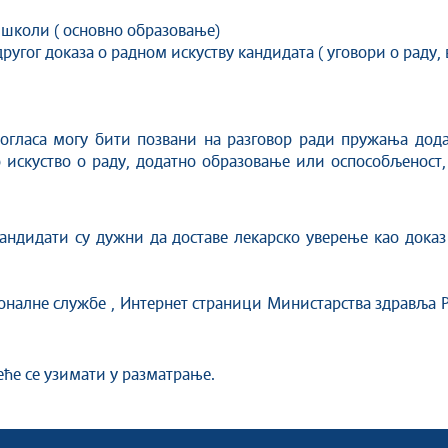
 школи ( основно образовање)
угог доказа о радном искуству кандидата ( уговори о раду,
 огласа могу бити позвани на разговор ради пружања дода
о искуство о раду, додатно образовање или оспособљеност
ндидати су дужни да доставе лекарско уверење као доказ 
оналне службе , Интернет страници Министарства здравља Р
еће се узимати у разматрање.