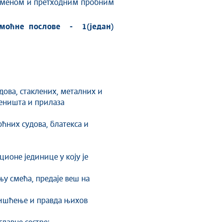
ременом и претходним пробним
омоћне послове - 1(један)
дова, стаклених, металних и
пеништа и прилаза
ћних судова, блатекса и
ионе јединице у коју је
у смећа, предаје веш на
 чишћење и правда њихов