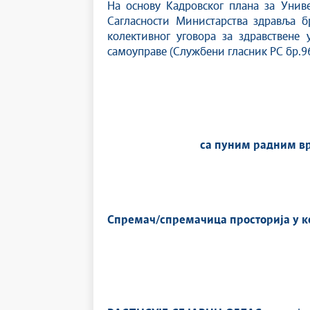
На основу Кадровског плана за Униве
Сагласности Министарства здравља бр
колективног уговора за здравствене 
самоуправе (Службени гласник РС бр.96
са пуним радним вр
Спремач/спремачица просторија у ко