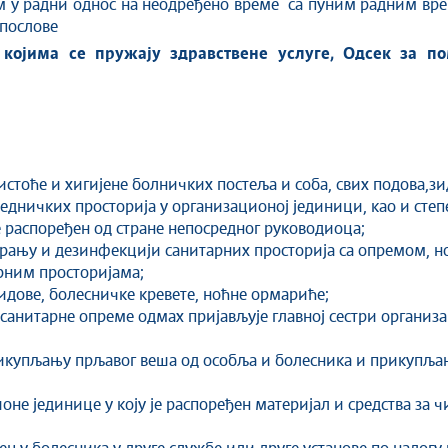
м у радни однос на неодређено време са пуним радним в
 послове
 којима се пружају здравствене услуге, Одсек за п
стоће и хигијене болничких постеља и соба, свих подова,зи
једничких просторија у организационој јединици, као и сте
е распоређен од стране непосредног руководиоца;
ању и дезинфекцији санитарних просторија са опремом, но
арним просторијама;
зидове, болесничке кревете, ноћне ормариће;
санитарне опреме одмах пријављује главној сестри организац
рикупљању прљавог веша од особља и болесника и прикупљањ
ионе јединице у коју је распоређен материјал и средства за