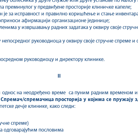
у болесника у друге службе или друге установе по налогу г
ла преминулог у предвиђене просторије клиничке капеле;
н је за исправност и правилно коришћење и стање инвентара
доприноси афирмацији организационе јединице;
енима у извршавању радних задатака у оквиру своје струч
у непосредног руководиоца у оквиру своје стручне спреме и
епосредном руководиоцу и директору клинике.
II
и однос на неодређено време са пуним радним временом 
е
Спремач/спремачица просторија у којима се пружају зд
етске дечје клинике, како следи:
ручне спреме)
 на одговарајућим пословима