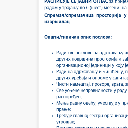
РАСПИСУЈЕ СЕ
ЈАВНИ ОГЛАС
за прије
радом у трајању до 6 (шест) месеци на
Спремач/спремачица просторија у
извршилац
Општи/типичан опис послова:
Ради све послове на одржавању чи
других површина просторија и за
организационој јединици у коју ј
Ради на одржавању и чишћењу, пр
других уређаја и опреме у санит
Чисти намештај, прозоре, врата, 
Све уочене неправилности у раду 
распоређен;
Мења радну одећу, учествује у п
прање;
Требује главној сестри организац
утрошак;