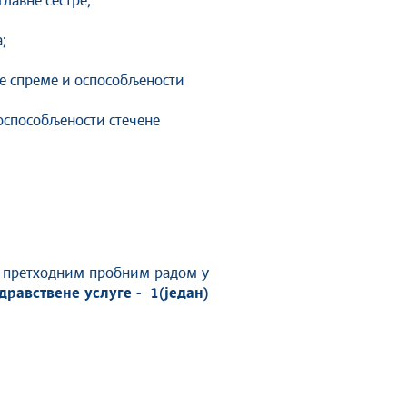
лавне сестре;
;
не спреме и оспособљености
 оспособљености стечене
и претходним пробним радом у
равствене услуге - 1(један)