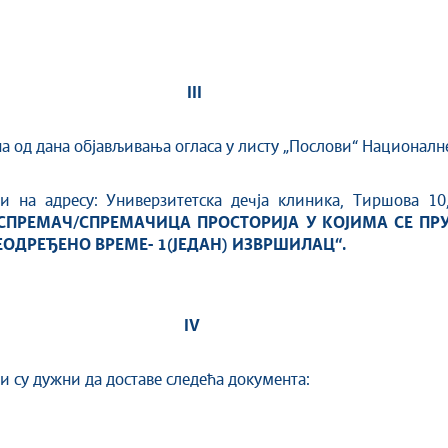
II
I
ана од дана објављивања огласа у листу „Послови“ Национал
и на адресу: Универзитетска дечја клиника, Тиршова 10
 СПРЕМАЧ/СПРЕМАЧИЦА ПРОСТОРИЈА У КОЈИМА СЕ ПРУ
ОДРЕЂЕНО ВРЕМЕ- 1(ЈЕДАН) ИЗВРШИЛАЦ“.
I
V
и су дужни да доставе следећа документа: