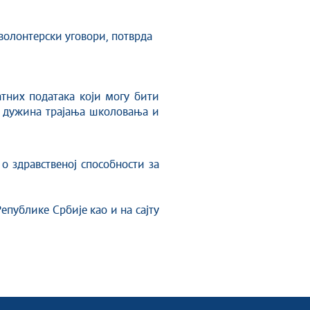
 волонтерски уговори, потврда
тних података који могу бити
, дужина трајања школовања и
о здравственој способности за
епублике Србије као и на сајту