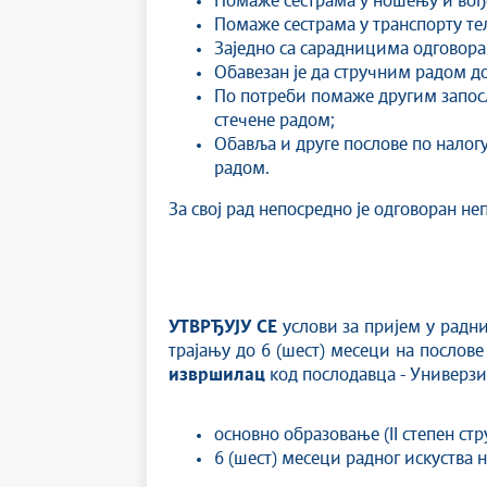
Помаже сестрама у ношењу и вођењ
Помаже сестрама у транспорту те
Заједно са сарадницима одговора
Обавезан је да стручним радом 
По потреби помаже другим запосл
стечене радом;
Обавља и друге послове по налог
радом.
За свој рад непосредно је одговоран н
УТВРЂУЈУ СЕ
услови за пријем у радн
трајању до 6 (шест) месеци на послов
извршилац
код послодавца - Универзит
основно образовање (II степен ст
6 (шест) месеци радног искуства