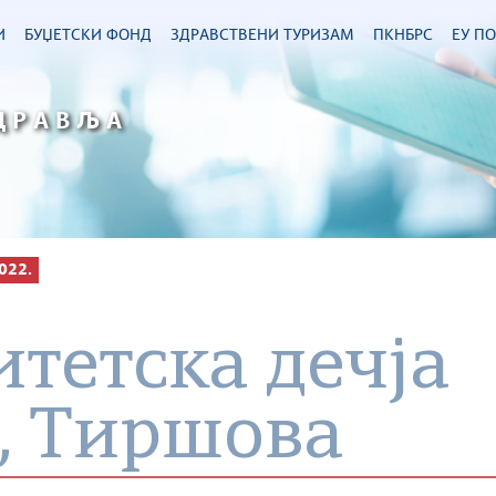
И
БУЏЕТСКИ ФОНД
ЗДРАВСТВЕНИ ТУРИЗАМ
ПКНБРС
ЕУ П
ДРАВЉА
022.
тетска дечја
, Тиршова