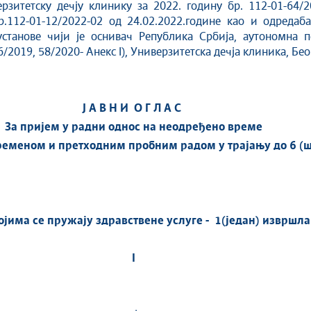
рзитетску дечју клинику за 2022. годину бр. 112-01-64/2
.112-01-12/2022-02 од 24.02.2022.године као и одредаб
установе чији је оснивач Република Србија, aутономна 
/2019, 58/2020- Анекс I), Универзитетска дечја клиника, Бе
Ј А В Н И О Г Л А С
За пријем у радни однос на
не
одређено време
еменом и претходним пробним радом у трајању до 6 (ш
јима се пружају здравствене услуге - 1(један) извршл
I