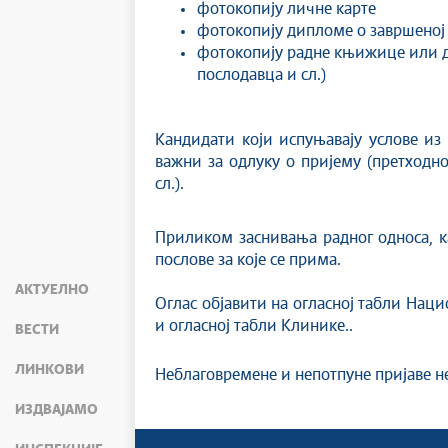
фотокопију личне карте
фотокопију дипломе о завршеној
фотокопију радне књижице или др
послодавца и сл.)
Кандидати који испуњавају услове из
важни за одлуку о пријему (претходн
сл.).
Приликом заснивања радног односа, ка
послове за које се прима.
АКТУЕЛНО
Оглас објавити на огласној табли Наци
и огласној табли Клинике..
ВЕСТИ
ЛИНКОВИ
Неблаговремене и непотпуне пријаве н
ИЗДВАЈАМО