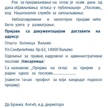
Рок за пријављивање на оглас је осам дана од
дана објављивања огласа у публикацији ,,Послови,,
код Националне службе за запошљавање.
Неблаговремене и непотпуне пријаве неће
бити узете у разматрање.
Пријаве са документацијом доставити на
адресу:
Општа болница Ваљево
Ул.Синђелићева бр.62, 14000 Ваљево
Одељење за правне, кадровске и административне
послове
/писарница
/
Са назнаком: ,,Пријава на оглас за пријем у
радни однос за послове........................
(навести тачан профил за који кандидат подноси
пријаву)
Др Бранка Антић, в.д. директора