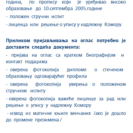
година, по пропису који је уређивао високо
образовање до 10.септембра 2005.године
- положен стручни испит
- лиценца или решење о упису у надлежну Комору
Приликом пријављивања на оглас потребно је
доставити следећа документа:
- пријава на оглас са кратком биографијом и
контакт подацима
- оверена фотокопија дипломе о стеченом
образовању одговарајућег профила
- оверена фотокопија уверења о положеном
стручном испиту
- оверена фотокопија важеће лиценце за рад или
решење о упису у надлежну Комору
- извод из матичне књиге венчаних /ако је дошло
до промене презимена /