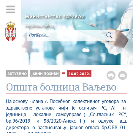
М
ИНИСТАРСТВО ЗДРАВЉА
Република Србија
АКТУЕЛНО
ЈАВНИ ПОЗИВИ
24.05.2022.
Oпшта болница Ваљево
На основу члана 7. Посебног колективног уговора за
здравствене установе чији је оснивач РС, AП и
јединица локалне самоуправе ( ,,Сл.гласник РС“,
бр.96/2019 и 58/2020-Анекс I ) и одлуке в.д.
директора о расписивању јавног огласа бр.ОБВ -01-