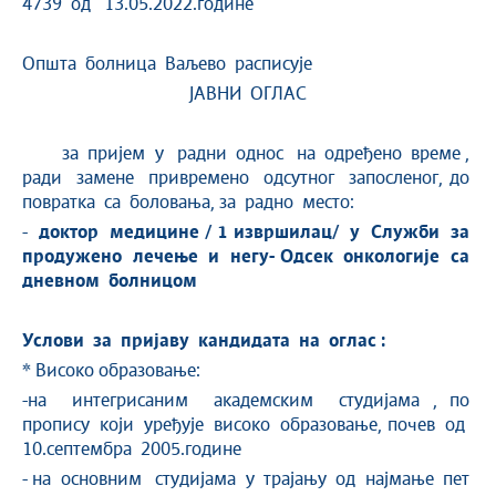
4739 од 13.05.2022.године
Општа болница Ваљево расписује
ЈАВНИ ОГЛАС
за пријем
у радни однос на одређено време ,
ради замене привремено одсутног запосленог, до
повратка са боловања, за радно место:
-
доктор медицине
/ 1 извршилац/ у
Служби за
продужено лечење и негу- Одсек онкологије са
дневном болницом
Услови за пријаву кандидата на оглас :
*
Високо образовање:
-на интегрисаним академским студијама , по
пропису који уређује високо образовање, почев од
10.септембра 2005.године
- на основним студијама у трајању од најмање пет