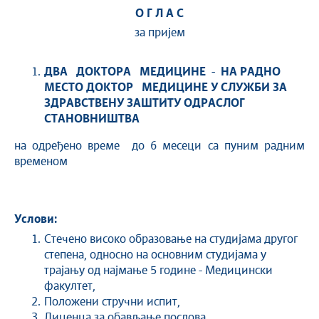
О Г Л А С
за пријем
ДВА
ДОКТОРА МЕДИЦИНЕ
-
НА РАДНО
МЕСТО ДОКТОР МЕДИЦИНЕ
У СЛУЖБИ ЗА
ЗДРАВСТВЕНУ ЗАШТИТУ ОДРАСЛОГ
СТАНОВНИШТВА
на одређено време до 6 месеци са пуним радним
временом
Услови:
Стечено високо образовање на студијама другог
степена, односно на основним студијама у
трајању од најмање 5 године - Медицински
факултет,
Положени стручни испит,
Лиценца за обављање послова