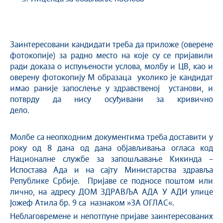
Заинтересовани кандидати треба да приложе (оверене
фотокопије) за радно место на које су се пријавили
ради доказа о испуњености услова, молбу и ЦВ, као и
оверену фотокопију М образаца уколико је кандидат
имао раније запослење у здравственој установи, и
потврду да нису осуђивани за кривично
дело.
Молбе са неопходним документима треба доставити у
року од 8 дана од дана објављивања огласа код
Националне службе за запошљавање Кикинда –
Испостава Ада и на сајту Министарства здравља
Републике Србије. Пријаве се подносе поштом или
лично, на адресу ДОМ ЗДРАВЉА АДА У АДИ улице
Јожеф Атила бр. 9 са назнаком »ЗА ОГЛАС«.
Неблаговремене и непотпуне пријаве заинтересованих