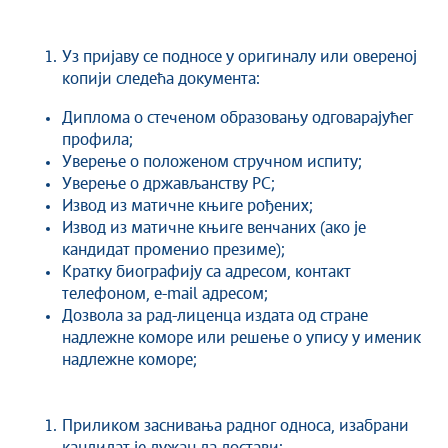
Уз пријаву се подносе у оригиналу или овереној
копији следећа документа:
Диплома о стеченом образовању одговарајућег
профила;
Уверење о положеном стручном испиту;
Уверење о држављанству РС;
Извод из матичне књиге рођених;
Извод из матичне књиге венчаних (ако је
кандидат променио презиме);
Кратку биографију са адресом, контакт
телефоном, е-mail адресом;
Дозвола за рад-лиценца издата од стране
надлежне коморе или решење о упису у именик
надлежне коморе;
Приликом заснивања радног односа, изабрани