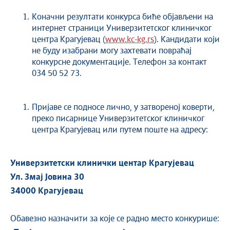
Коначни резултати конкурса биће објављени на
интернет страници Универзитетског клиничког
центра Крагујевац (
www.kc-kg.rs
). Кандидати који
не буду изабрани могу захтевати повраћај
конкурсне документације. Телефон за контакт
034 50 52 73.
Пријаве се подносе лично, у затвореној коверти,
преко писарнице Универзитетског клиничког
центра Крагујевац или путем поште на адресу:
Универзитетски клинички центар Крагујевац
Ул. Змај Јовина 30
34000 Крагујевац
Обавезно назначити за које се радно место конкурише: