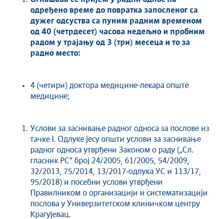
одређено време
до повратка запосленог са
дужег одсуства
са пуним радним временом
од 40 (четрдесет) часова недељно и пробним
радом у трајању од 3 (три) месеца
и то
за
радно место
:
4 (четири) доктора медицине-лекара опште
медицине;
Услови за заснивање радног односа за послове из
тачке I. Одлуке јесу општи услови за заснивање
радног односа утврђени Законом о раду („Сл.
гласник РС“ број 24/2005, 61/2005, 54/2009,
32/2013, 75/2014, 13/2017-одлука УС и 113/17,
95/2018) и посебни услови утврђени
Правилником о организацији и систематизацији
послова у Универзитетском клиничком центру
Крагујевац.