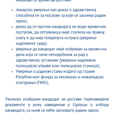
кандидат је дужан да достави:
лекарско уверење као доказ о здравственој
способности за послове за које се заснива радни
однос;
доказ да се против кандидата не води кривични
поступак, да оптужница није ступила на правну
снагу и да није покренута истрага (уверење
надлежног суда);
уверење да кандидат није осуђиван за кривична
дела која га чине неподобним за рад у
здравственој установи (уверење надлежне
полицијске управе или полицијске станице);
Уверење о радном стажу издато од стране
Републичког фонда за пензијско и инвалидско
осигурање (ПИО);
Уколико изабрани кандидат не достави горенаведене
документе у року наведеном у Одлуци о избору
кандидата, са њим се неће засновати радни однос.