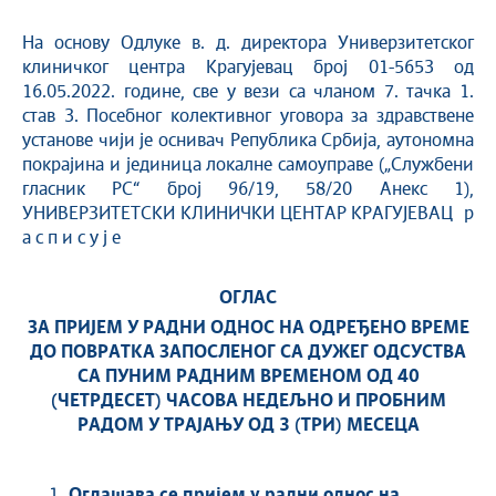
На основу Одлуке в. д. директора Универзитетског
клиничког центра Крагујевац број 01-5653 од
16.05.2022. године, све у вези са чланом 7. тачка 1.
став 3. Посебног колективног уговора за здравствене
установе чији је оснивач Република Србија, аутономна
покрајина и јединица локалне самоуправе („Службени
гласник РС“ број 96/19, 58/20 Анекс 1),
УНИВЕРЗИТЕТСКИ КЛИНИЧКИ ЦЕНТАР КРАГУЈЕВАЦ р
а с п и с у ј е
ОГЛАС
ЗА ПРИЈЕМ У РАДНИ ОДНОС НА ОДРЕЂЕНО ВРЕМЕ
ДО ПОВРАТКА ЗАПОСЛЕНОГ СА ДУЖЕГ ОДСУСТВА
СА ПУНИМ РАДНИМ ВРЕМЕНОМ ОД 40
(ЧЕТРДЕСЕТ) ЧАСОВА НЕДЕЉНО И ПРОБНИМ
РАДОМ У ТРАЈАЊУ ОД 3 (ТРИ) МЕСЕЦА
Оглашава се пријем у радни однос на