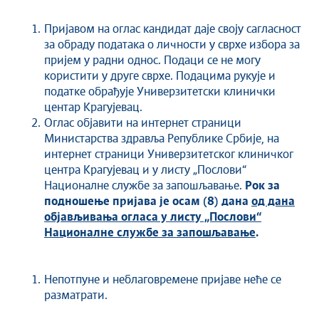
Пријавом на оглас кандидат даје своју сагласност
за обраду података о личности у сврхе избора за
пријем у радни однос. Подаци се не могу
користити у друге сврхе. Подацима рукује и
податке обрађује Универзитетски клинички
центар Крагујевац.
Оглас објавити на интернет страници
Министарства здравља Републике Србије, на
интернет страници Универзитетског клиничког
центра Крагујевац и у листу „Послови“
Националне службе за запошљавање.
Рок за
подношење пријава је осам (8) дана
од дана
објављивања огласа у листу „Послови“
Националне службе за запошљавање
.
Непотпуне и неблаговремене пријаве неће се
разматрати.