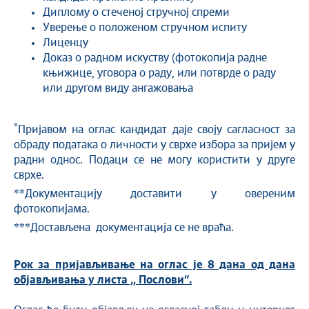
Диплому о стеченој стручној спреми
Уверење о положеном стручном испиту
Лиценцу
Доказ о радном искуству (фотокопија радне
књижице, уговора о раду, или потврде о раду
или другом виду ангажовања
*
Пријавом на оглас кандидат даје своју сагласност за
обраду података о личности у сврхе избора за пријем у
радни однос. Подаци се не могу користити у друге
сврхе.
**Документацију доставити у овереним
фотокопијама.
***Достављена документација се не враћа.
Рок за пријављивање на оглас је 8 дана од дана
објављивања у лист
а
,, Послови“.