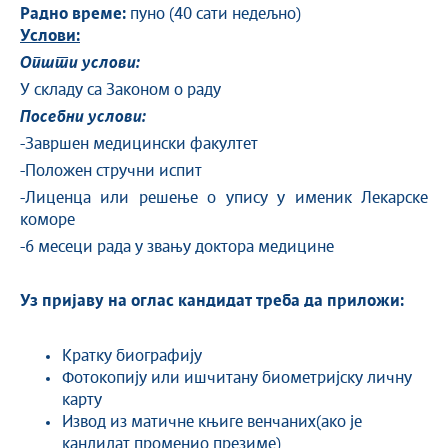
Радно време:
пуно (40 сати недељно)
Услови:
Општи услови:
У складу са Законом о раду
Посебни услови:
-Завршен медицински факултет
-Положен стручни испит
-Лиценца или решење о упису у именик Лекарске
коморе
-6 месеци рада у звању доктора медицине
Уз пријаву на оглас кандидат треба да приложи:
Кратку биографију
Фотокопију или ишчитану биометријску личну
карту
Извод из матичне књиге венчаних(ако је
кандидат променио презиме)