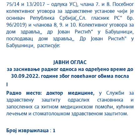
75/14 и 13/2017 – одлука УС), члана 7. и 8. Посебног
колективног уговора за здравствене установе чији је
оснивач Република Србија(,,Сл. гласник РС'' бр.
96/2019) и чланова 8, 9. и 10. Колективног уговора за
дом здравља,, др Јован Ристић“ у Бабушници,
послодавац дом здравља,, Др Јован Ристић'' у
Бабушници, расписује:
ЈАВНИ ОГЛАС
за заснивање радног односа на одређено време до
3
0
.
09
.202
2
. године
због повећаног обима посла
I
Радно место:
доктор медицине,
у Служби за
здравствену заштиту одраслих становника и
запослених са хитном медицинском помоћи, кућним
лечењем и стоматолошком здравственом заштитом.
Број извршилаца
:
1