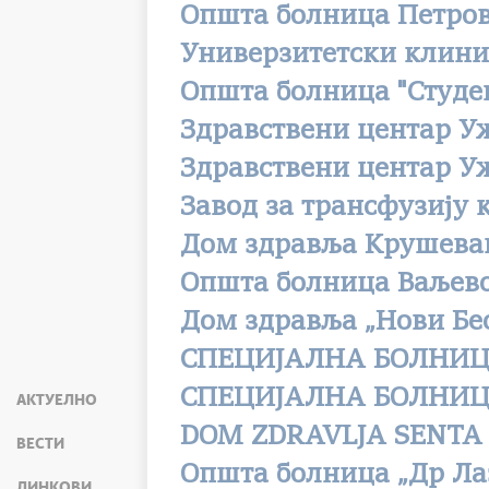
Општа болница Петро
Универзитетски клини
Општа болница "Студе
Здравствени центар У
Здравствени центар У
Завод за трансфузију 
Дом здравља Крушева
Oпшта болница Ваљев
Дом здравља „Нови Бе
СПЕЦИЈАЛНА БОЛНИЦ
СПЕЦИЈАЛНА БОЛНИЦ
АКТУЕЛНО
DOM ZDRAVLJA SENTA
ВЕСТИ
Општa болницa „Др Ла
ЛИНКОВИ