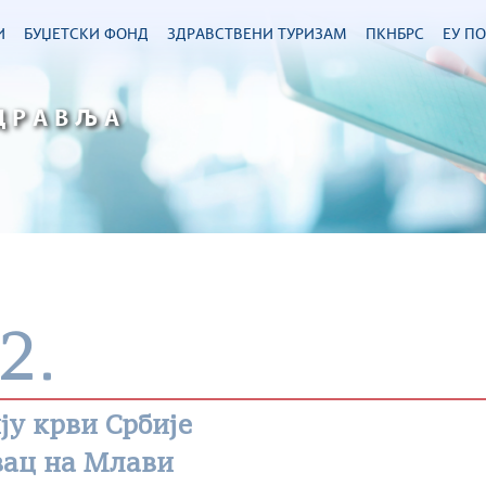
И
БУЏЕТСКИ ФОНД
ЗДРАВСТВЕНИ ТУРИЗАМ
ПКНБРС
ЕУ П
ДРАВЉА
2.
ју крви Србије
вац на Млави