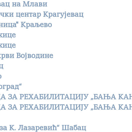
вац на Млави
чки центар Крагујевац
ница" Краљево
жице
жице
крви Војводине
ц
о
оград“
А ЗА РЕХАБИЛИТАЦИЈУ „БАЊА К
А ЗА РЕХАБИЛИТАЦИЈУ „БАЊА К
за К. Лазаревић“ Шабац