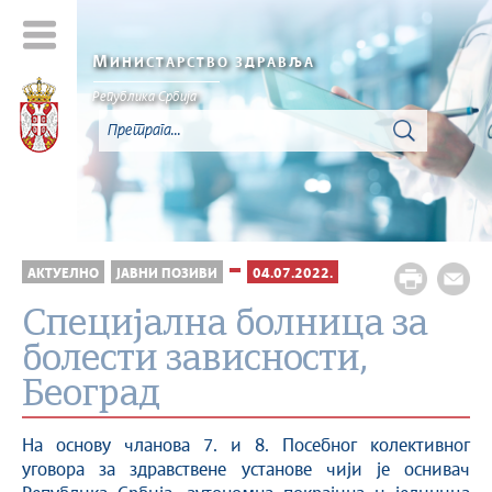
М
ИНИСТАРСТВО ЗДРАВЉА
Република Србија
АКТУЕЛНО
ЈАВНИ ПОЗИВИ
04.07.2022.
Специјална болница за
болести зависности,
Београд
На основу чланова 7. и 8. Посебног колективног
уговора за здравствене установе чији је оснивач