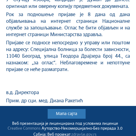
оригинал или оверену копију предметних докумената.
Рок за подношење пријаве је 8 дана од дана
објављивања на интернет страници Националне
службе за запошљавање. Оглас ће бити објављен и на
интернет страници Министарства здравља.
Пријаве се подносе непосредно у управу или поштом
на адресу: Специјална болница за болести зависности,
11040 Београд, улица Теодора Драјзера број 44., са
назнаком: „за оглас“. Неблаговремене и непотпуне
пријаве се неће разматрати.
в.д. Директора
Прим. др сци. мед. Диана Ракетић
Мапа сајта
Веб презентација jе лиценциранa под условима лиценце
Creative Commons
Ауторство-Некомерцијално-Без прерада 3.0
Србија; Веб пројекат
zdravlje.gov.rs