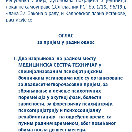
Република Србија, аутономна покрајина и јединица
локалне самоуправе („Сл.гласник РС“ бр. 1/15., 96/19.),
члана 37. Закона о раду, и Кадровског плана Установе,
расписује се
ОГЛАС
за пријем у радни однос
Два
изврши
оца
на радном месту
МЕДИЦИНСКА СЕСТРА-ТЕХНИЧАР у
специјализованим психијатријским
болничким установама које су организоване
за двадесетчетворочасовни пријем, за
збрињавање и лечење психотичних
поремећаја у акутној фази, болести
зависности, за форензичку психијатрију,
психогеријатрију и психосоцијалну
рехабилитацију - на одређено време, са
пуним радним временом,
због повећаног
обима посла до шест месеци.