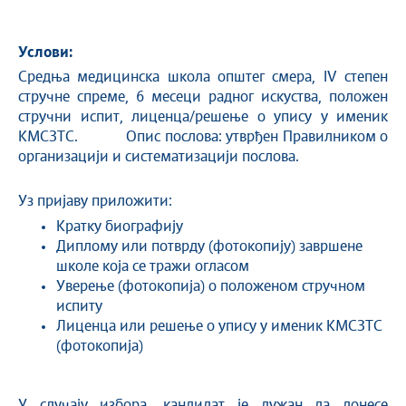
Услови:
Средња медицинска школа општег смера, IV степен
стручне спреме, 6 месеци радног искуства, положен
стручни испит, лиценца/решење о упису у именик
КМСЗТС. Опис послова: утврђен Правилником о
организацији и систематизацији послова.
Уз пријаву приложити:
Кратку биографију
Диплому или потврду (фотокопију) завршене
школе која се тражи огласом
Уверење (фотокопија) о положеном стручном
испиту
Лиценца или решење о упису у именик КМСЗТС
(фотокопија)
У случају избора, кандидат је дужан да донесе