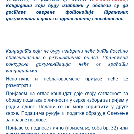
Кандидати који буду изабрани у обавези су да
доставе оверене фотокопије тражених
докумената и доказ о здравственој способности.
Кандидати који не буду изабрани неће бити посебно
обавештавани о резултатима огласа. Приложена
конкурсна документација неће се враћати
кандидатима.
Непотпуне и неблаговремене пријаве неће се
разматрати.
Пријавом на оглас кандидат даје своју сагласност за
обраду података о личности у сврхе избора за пријем у
радни однос. Подаци се не могу користити у друге
сврхе. Подацима рукује и податке обрађује Одељење
за правне послове.
Пријаве се подносе лично (приземље, соба бр. 32) или