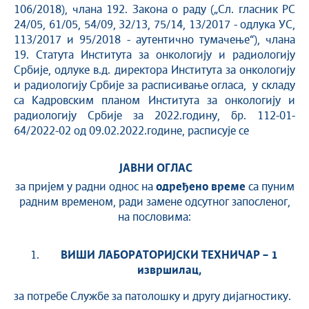
106/2018), члана 192. Закона о раду („Сл. гласник РС
24/05, 61/05, 54/09, 32/13, 75/14, 13/2017 - одлука УС,
113/2017 и 95/2018 - аутентично тумачење“), члана
19. Статута Института за онкологију и радиологију
Србије, одлуке в.д. директора Института за онкологију
и радиологију Србије за расписивање огласа, у складу
са Кадровским планом Института за онкологију и
радиологију Србије за 2022.годину, бр. 112-01-
64/2022-02 од 09.02.2022.године, расписује се
ЈАВНИ ОГЛАС
за пријем у радни однос на
одређено време
са пуним
радним временом, ради замене одсутног запосленог,
на пословима:
ВИШИ ЛАБОРАТОРИЈСКИ ТЕХНИЧАР – 1
извршилац,
за потребе Службе за патолошку и другу дијагностику.