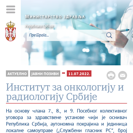
М
ИНИСТАРСТВО ЗДРАВЉА
Република Србија
АКТУЕЛНО
ЈАВНИ ПОЗИВИ
11.07.2022.
Институт за онкологију и
радиологију Србије
На основу члана 7., 8., и 9. Посебног колективног
уговора за здравствене установе чији је оснивач
Република Србија, аутономна покрајина и јединица
локалне самоуправе („Службени гласник РС“, број