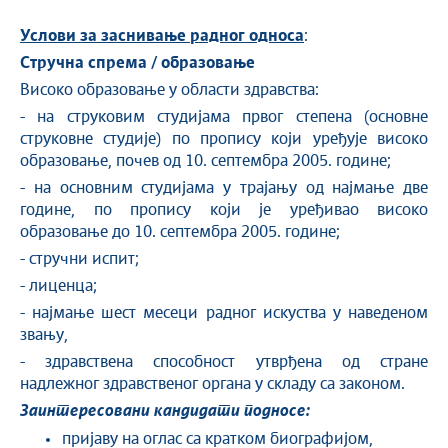
Услови за заснивање радног односа
:
Стручна спрема / образовање
Високо образовање у области здравства:
- на струковим студијама првог степена (основне
струковне студије) по пропису који уређује високо
образовање, почев од 10. септембра 2005. године;
- на основним студијама у трајању од најмање две
године, по пропису који је уређивао високо
образовање до 10. септембра 2005. године;
- стручни испит;
- лиценца;
- најмање шест месеци радног искуства у наведеном
звању,
- здравствена способност утврђена од стране
надлежног здравственог органа у складу са законом.
Заинтересовани кандидати подносе:
пријаву на оглас са кратком биографијом,