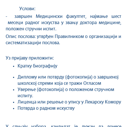
Услови:
- завршен Медицински факултет, најмање шест
месеци радног искуства у звању доктора медицине,
положен стручни испит.
Опис послова: утврђен Правилником о организацији и
систематизацији послова.
Уз пријаву приложити:
Кратку биографију
Диплому или потврду (фотокопија) о завршеној
школској спреми која се тражи Огласом
Уверење (фотокопија) о положеном стручном
испиту.
Лиценца или решење о упису у Лекарску Комору
Потврда о радном искуству
У случају избора, кандидат је дужан да донесе