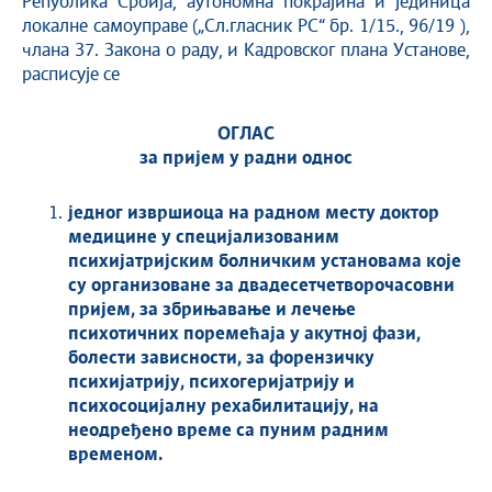
Република Србија, аутономна покрајина и јединица
локалне самоуправе („Сл.гласник РС“ бр. 1/15., 96/19 ),
члана 37. Закона о раду, и Кадровског плана Установе,
расписује се
ОГЛАС
за пријем у радни однос
једног извршиоца на радном месту доктор
медицине у специјализованим
психијатријским болничким установама које
су организоване за двадесетчетворочасовни
пријем, за збрињавање и лечење
психотичних поремећаја у акутној фази,
болести зависности, за форензичку
психијатрију, психогеријатрију и
психосоцијалну рехабилитацију, на
не
одређено време са пуним радним
временом.